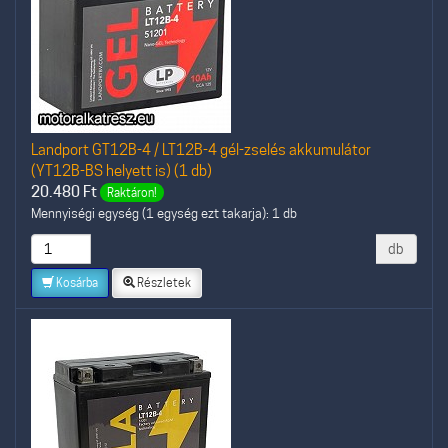
Landport GT12B-4 / LT12B-4 gél-zselés akkumulátor
(YT12B-BS helyett is) (1 db)
20.480
Ft
Raktáron!
Mennyiségi egység (1 egység ezt takarja): 1 db
db
Kosárba
Részletek