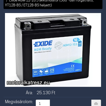
Exide AGM 12-10.5 akkumulátor (360°-ban forgatható,
YT12B-BS / ET12B-BS helyett)
Ára:
25.130
Ft
Megvásárolom:
db