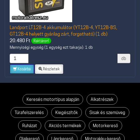
Landport LT12B-4 akkumulátor (YT12B-4, YT12B-BS,
GT12B-4 helyett gyárilag zárt, forgatható) (1 db)
20.480
Ft
Raktáron!
Mennyiségi egység (1 egység ezt takarja): 1 db
db
Kosárba
Részletek
Keresés motortípus alapján
Alkatrészek
Túrafelszerelés
Kiegészítők
Sisak és szemüveg
Ruházat
Akciós termékek
Motorkereső
Olajkereső
Lánckereső
Motorakku-kereső