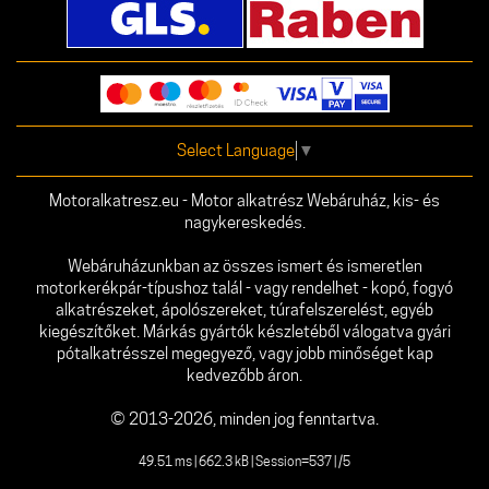
Select Language
▼
Motoralkatresz.eu - Motor alkatrész Webáruház, kis- és
nagykereskedés.
Webáruházunkban az összes ismert és ismeretlen
motorkerékpár-típushoz talál - vagy rendelhet - kopó, fogyó
alkatrészeket, ápolószereket, túrafelszerelést, egyéb
kiegészítőket. Márkás gyártók készletéből válogatva gyári
pótalkatrésszel megegyező, vagy jobb minőséget kap
kedvezőbb áron.
© 2013-2026, minden jog fenntartva.
49.51 ms | 662.3 kB | Session=537 | /5