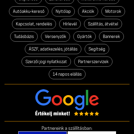
Autóakku-kereső
Nyitólap
Akciók
Motorok
Kapcsolat, rendelés
Hírlevél
Szállítás, átvétel
Tudásbázis
Versenyzők
Gyártók
Bannerek
ÁSZF, adatkezelés, jótállás
Segítség
Szerzői jogi nyilatkozat
Partnerszervizek
14 napos elállás
Partnereink a szállításban: