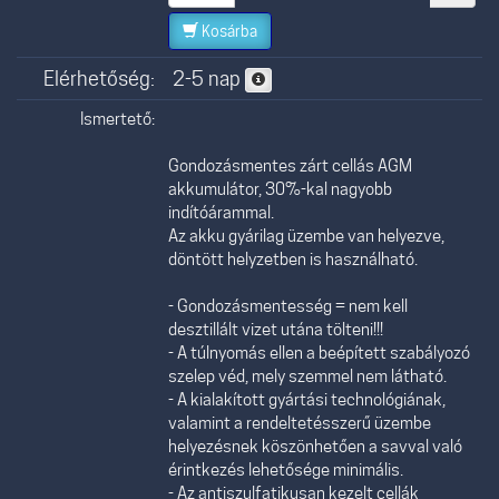
Kosárba
Elérhetőség:
2-5 nap
Ismertető:
Gondozásmentes zárt cellás AGM
akkumulátor, 30%-kal nagyobb
indítóárammal.
Az akku gyárilag üzembe van helyezve,
döntött helyzetben is használható.
- Gondozásmentesség = nem kell
desztillált vizet utána tölteni!!!
- A túlnyomás ellen a beépített szabályozó
szelep véd, mely szemmel nem látható.
- A kialakított gyártási technológiának,
valamint a rendeltetésszerű üzembe
helyezésnek köszönhetően a savval való
érintkezés lehetősége minimális.
- Az antiszulfatikusan kezelt cellák