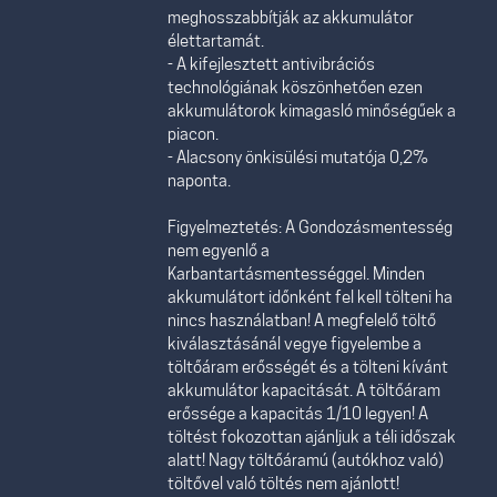
meghosszabbítják az akkumulátor
élettartamát.
- A kifejlesztett antivibrációs
technológiának köszönhetően ezen
akkumulátorok kimagasló minőségűek a
piacon.
- Alacsony önkisülési mutatója 0,2%
naponta.
Figyelmeztetés: A Gondozásmentesség
nem egyenlő a
Karbantartásmentességgel. Minden
akkumulátort időnként fel kell tölteni ha
nincs használatban! A megfelelő töltő
kiválasztásánál vegye figyelembe a
töltőáram erősségét és a tölteni kívánt
akkumulátor kapacitását. A töltőáram
erőssége a kapacitás 1/10 legyen! A
töltést fokozottan ajánljuk a téli időszak
alatt! Nagy töltőáramú (autókhoz való)
töltővel való töltés nem ajánlott!