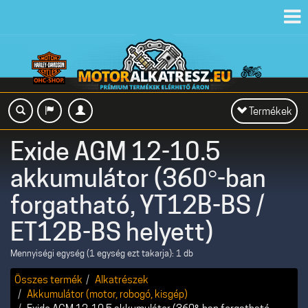
Toggl
navig
Toggle
Termékek
navigation
Exide AGM 12-10.5
akkumulátor (360°-ban
forgatható, YT12B-BS /
ET12B-BS helyett)
Mennyiségi egység (1 egység ezt takarja): 1 db
Összes termék
Alkatrészek
Akkumulátor (motor, robogó, kisgép)