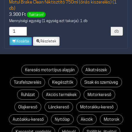
Motul Brake Clean féktisztító 750ml (óriás kiszerelés) (1
db)
3.300
Ft
Raktáron!
Mennyiségi egység (1 egység ezt takarja): 1 db
db
Kosárba
Részletek
Keresés motortípus alapján
Alkatrészek
Túrafelszerelés
Kiegészítők
Sisak és szemüveg
Ruházat
Akciós termékek
Motorkereső
Olajkereső
Lánckereső
Motorakku-kereső
Autóakku-kereső
Nyitólap
Akciók
Motorok
Kapcsolat, rendelés
Hírlevél
Szállítás, átvétel