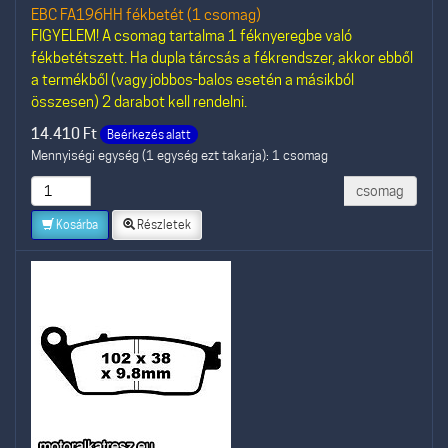
EBC FA196HH fékbetét (1 csomag)
FIGYELEM! A csomag tartalma 1 féknyeregbe való
fékbetétszett. Ha dupla tárcsás a fékrendszer, akkor ebből
a termékből (vagy jobbos-balos esetén a másikból
összesen) 2 darabot kell rendelni.
14.410
Ft
Beérkezés alatt
Mennyiségi egység (1 egység ezt takarja): 1 csomag
csomag
Kosárba
Részletek