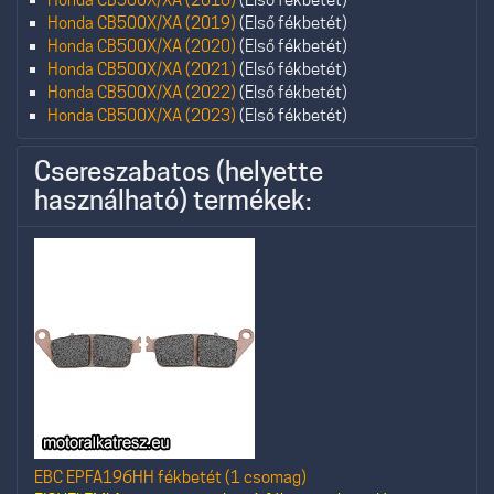
Honda CB500X/XA (2019)
(Első fékbetét)
Honda CB500X/XA (2020)
(Első fékbetét)
Honda CB500X/XA (2021)
(Első fékbetét)
Honda CB500X/XA (2022)
(Első fékbetét)
Honda CB500X/XA (2023)
(Első fékbetét)
Csereszabatos (helyette
használható) termékek:
EBC EPFA196HH fékbetét (1 csomag)