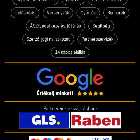
Tudásbázis
Versenyzők
Gyártók
Bannerek
ÁSZF, adatkezelés, jótállás
Segítség
Szerzői jogi nyilatkozat
Partnerszervizek
14 napos elállás
Partnereink a szállításban: