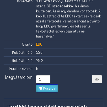
Ismertető:
"EBC extra könnyű féktárcsa, MD-XC
széria, SD szegecsekkel, hullámos
kivitelben. Az ár egy darabra vonatkozik. A
kép illusztráció! Az EBC féktárcsákra csak
azzal a feltétellel vállal garanciát a gyártó,
hogy EBC gyártmányú és teljesen új
fékbetéttel legyen bejáratva és
használva."
Gyártó:
EBC
Külső átmérő:
320
Belső átmérő:
78.2
Furatok száma:
5
Megvásárolom:
db
Kosárba