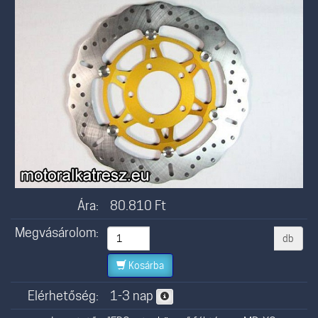
Ára:
80.810
Ft
Megvásárolom:
db
Kosárba
Elérhetőség:
1-3 nap