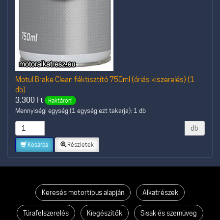
Motul Brake Clean féktisztító 750ml (óriás kiszerelés) (1
db)
3.300
Ft
Raktáron!
Mennyiségi egység (1 egység ezt takarja): 1 db
db
Kosárba
Részletek
Keresés motortípus alapján
Alkatrészek
Túrafelszerelés
Kiegészítők
Sisak és szemüveg