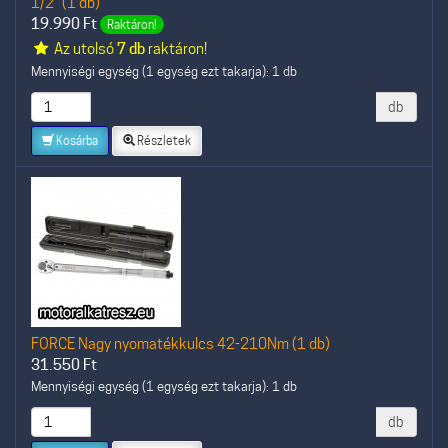
1/2" (1 db)
19.990
Ft
Raktáron!
Az utolsó
7 db
raktáron!
Mennyiségi egység (1 egység ezt takarja): 1 db
db
Kosárba
Részletek
FORCE Nagy nyomatékkulcs 42-210Nm (1 db)
31.550
Ft
Mennyiségi egység (1 egység ezt takarja): 1 db
db