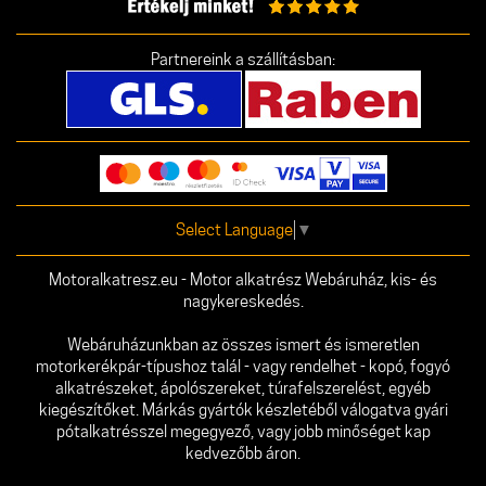
Partnereink a szállításban:
Select Language
▼
Motoralkatresz.eu - Motor alkatrész Webáruház, kis- és
nagykereskedés.
Webáruházunkban az összes ismert és ismeretlen
motorkerékpár-típushoz talál - vagy rendelhet - kopó, fogyó
alkatrészeket, ápolószereket, túrafelszerelést, egyéb
kiegészítőket. Márkás gyártók készletéből válogatva gyári
pótalkatrésszel megegyező, vagy jobb minőséget kap
kedvezőbb áron.