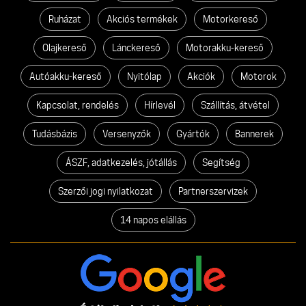
Ruházat
Akciós termékek
Motorkereső
Olajkereső
Lánckereső
Motorakku-kereső
Autóakku-kereső
Nyitólap
Akciók
Motorok
Kapcsolat, rendelés
Hírlevél
Szállítás, átvétel
Tudásbázis
Versenyzők
Gyártók
Bannerek
ÁSZF, adatkezelés, jótállás
Segítség
Szerzői jogi nyilatkozat
Partnerszervizek
14 napos elállás