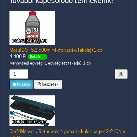
További kapcsolódó termékeink:
Motul DOT 5.1 500ml fékfolyadék/fékolaj (1 db)
4.400
Ft
Raktáron!
Mennyiségi egység (1 egység ezt takarja): 1 db
db
Kosárba
Részletek
Craft&Meyer / Rothewald Nyomatékkulcs nagy 42-210Nm