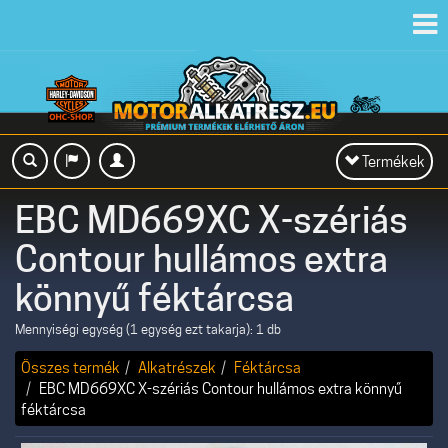
Toggl
navig
Toggle
Termékek
navigation
EBC MD669XC X-szériás
Contour hullámos extra
könnyű féktárcsa
Mennyiségi egység (1 egység ezt takarja): 1 db
Összes termék
Alkatrészek
Féktárcsa
EBC MD669XC X-szériás Contour hullámos extra könnyű
féktárcsa