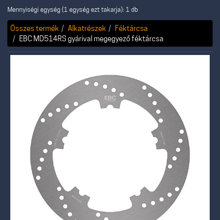
Mennyiségi egység (1 egység ezt takarja): 1 db
Összes termék
Alkatrészek
Féktárcsa
EBC MD514RS gyárival megegyező féktárcsa