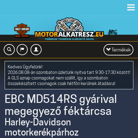
Toggl
navig
Toggle
Termékek
navigation
Kedves Ügyfelünk!
2026.08.08-án szombaton üzletünk nyitva tart 9:30-17:30 között!
A GLS aznap csomagokat nem szállít, így a szombaton
összekészített csomagok csak hétfőn kerülnek átadásra!
EBC MD514RS gyárival
megegyező féktárcsa
Harley-Davidson
motorkerékpárhoz