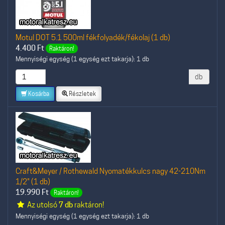
Motul DOT 5.1 500ml fékfolyadék/fékolaj (1 db)
4.400
Ft
Raktáron!
Mennyiségi egység (1 egység ezt takarja): 1 db
db
Kosárba
Részletek
Craft&Meyer / Rothewald Nyomatékkulcs nagy 42-210Nm
1/2" (1 db)
19.990
Ft
Raktáron!
Az utolsó
7 db
raktáron!
Mennyiségi egység (1 egység ezt takarja): 1 db