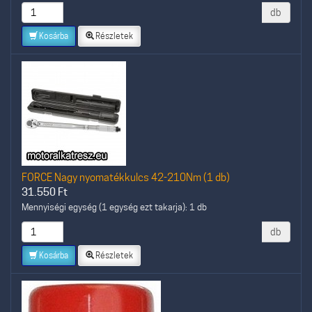
db
Kosárba
Részletek
FORCE Nagy nyomatékkulcs 42-210Nm (1 db)
31.550
Ft
Mennyiségi egység (1 egység ezt takarja): 1 db
db
Kosárba
Részletek