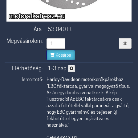
Ára:
53.040
Ft
Megvásárolom:
db
Kosárba
Elérhetőség:
1-3 nap
Ismertető:
Harley-Davidson motorkerékpárokhoz.
"EBC féktárcsa, gyárival megegyező típus.
Az ár egy darabra vonatkozik. A kép
illusztráció! Az EBC féktárcsákra csak
azzal a feltétellel vállal garanciát a gyártó,
hogy EBC gyártmányú és teljesen új
fékbetéttel legyen bejáratva és
használva."
OEM:44343-01