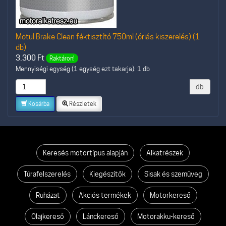
Motul Brake Clean féktisztító 750ml (óriás kiszerelés) (1
db)
3.300
Ft
Raktáron!
Mennyiségi egység (1 egység ezt takarja): 1 db
db
Kosárba
Részletek
Keresés motortípus alapján
Alkatrészek
Túrafelszerelés
Kiegészítők
Sisak és szemüveg
Ruházat
Akciós termékek
Motorkereső
Olajkereső
Lánckereső
Motorakku-kereső