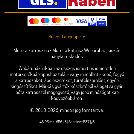
Select Language
▼
Motoralkatresz.eu - Motor alkatrész Webáruház, kis- és
nagykereskedés.
Webáruházunkban az összes ismert és ismeretlen
motorkerékpár-típushoz talál - vagy rendelhet - kopó, fogyó
alkatrészeket, ápolószereket, túrafelszerelést, egyéb
kiegészítőket. Márkás gyártók készletéből válogatva gyári
pótalkatrésszel megegyező, vagy jobb minőséget kap
kedvezőbb áron.
© 2013-2026, minden jog fenntartva.
43.95 ms | 656 kB | Session=537 | /5