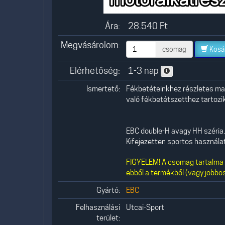
Ára:
28.540
Ft
Megvásárolom:
csomag
Kosá
Elérhetőség:
1-3 nap
Ismertető:
Fékbetéteinkhez részletes mag
való fékbetétszetthez tartozik,
EBC double-H avagy HH széria. 
Kifejezetten sportos használatr
FIGYELEM! A csomag tartalma 1
ebből a termékből (vagy jobbos
Gyártó:
EBC
Felhasználási
Utcai-Sport
terület: