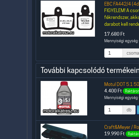
EBC FA442/4 (4db
FIGYELEM! A csom
fékrendszer, akk
darabot kell rende
17.680
Ft
Mennyiségi egység 
csoma
További kapcsolódó termékein
Motul DOT 5.1 50
4.400
Ft
Raktáron
Mennyiségi egység (
db
Craft&Meyer / R
19.990
Ft
Raktár