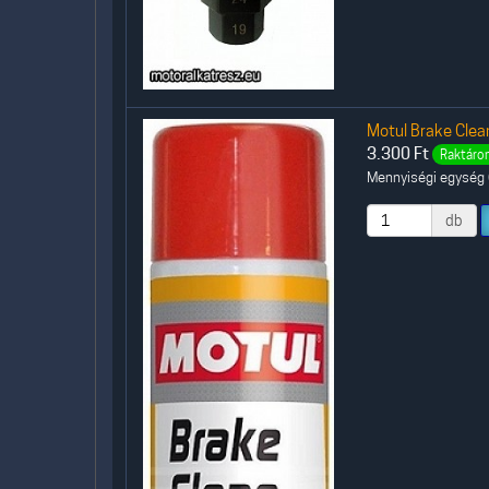
Motul Brake Clean
3.300
Ft
Raktáron
Mennyiségi egység (
db