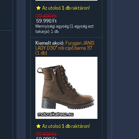
Az utolsó
1 db
raktáron!
79.400
Ft
59.990
Ft
Mennyiségi egység (1 egység ezt
takarja): 1 db
Kiemelt akció:
Furygan JANIS
LADY D3O® női cipő barna 37
(1 db)
Az utolsó
1 db
raktáron!
79.400
Ft