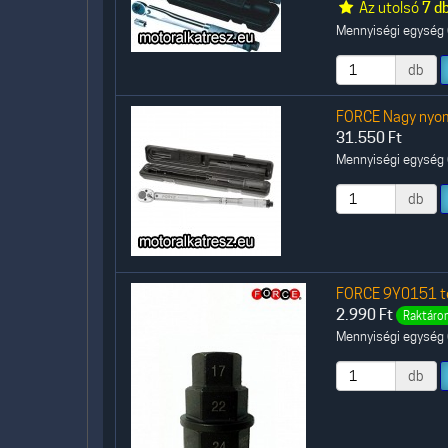
Az utolsó
7 d
Mennyiségi egység (
db
FORCE Nagy nyo
31.550
Ft
Mennyiségi egység (
db
FORCE 9Y0151 te
2.990
Ft
Raktáron
Mennyiségi egység (
db