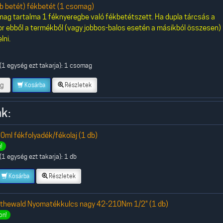
 betét) fékbetét (1 csomag)
ag tartalma 1 féknyeregbe való fékbetétszett. Ha dupla tárcsás a
or ebből a termékből (vagy jobbos-balos esetén a másikból összesen)
lni.
(1 egység ezt takarja): 1 csomag
g
Kosárba
Részletek
k:
0ml fékfolyadék/fékolaj (1 db)
!
1 egység ezt takarja): 1 db
Kosárba
Részletek
othewald Nyomatékkulcs nagy 42-210Nm 1/2" (1 db)
on!