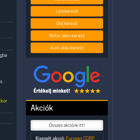
Lánckereső
Olaj kereső
Motor akku kereső
Autó akku kereső
egbe
s.
kkor
Akciók
Összes akciónk itt!
Kiemelt akció:
Furygan CORP