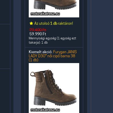
Az utolsó
1 db
raktáron!
79.400
Ft
59.990
Ft
Mennyiségi egység (1 egység ezt
takarja): 1 db
Kiemelt akció:
Furygan JANIS
LADY D3O® női cipő barna 38
(1 db)