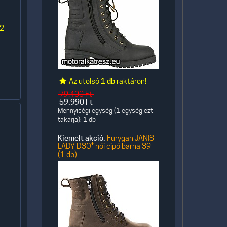
 2
Az utolsó
1 db
raktáron!
79.400
Ft
59.990
Ft
Mennyiségi egység (1 egység ezt
takarja): 1 db
Kiemelt akció:
Furygan JANIS
LADY D3O® női cipő barna 39
(1 db)