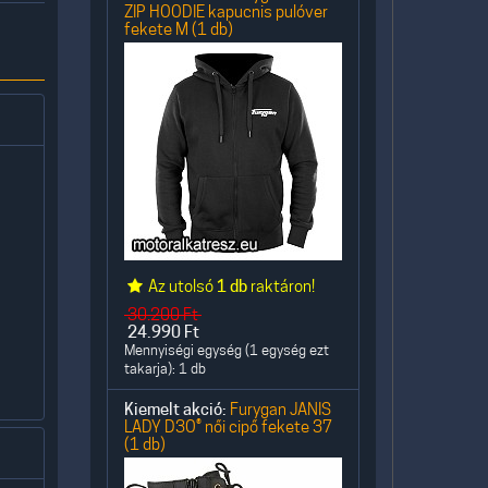
ZIP HOODIE kapucnis pulóver
fekete M (1 db)
Az utolsó
1 db
raktáron!
30.200
Ft
24.990
Ft
Mennyiségi egység (1 egység ezt
takarja): 1 db
Kiemelt akció:
Furygan JANIS
LADY D3O® női cipő fekete 37
(1 db)