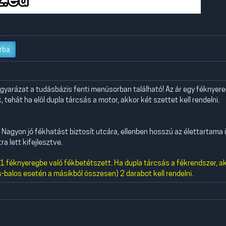
rba
yarázat a tudásbázis fenti menüsorban található! Az ár egy féknyer
 tehát ha elöl dupla tárcsás a motor, akkor két szettet kell rendelni.
Nagyon jó fékhatást biztosít utcára, ellenben hosszú az élettartama i
a lett kifejlesztve.
 féknyeregbe való fékbetétszett. Ha dupla tárcsás a fékrendszer, a
-balos esetén a másikból összesen) 2 darabot kell rendelni.