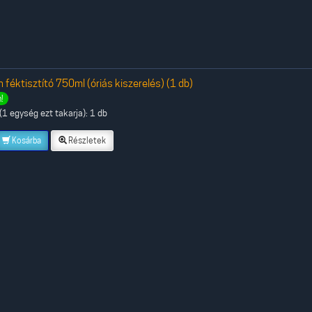
 féktisztító 750ml (óriás kiszerelés) (1 db)
!
1 egység ezt takarja): 1 db
Kosárba
Részletek