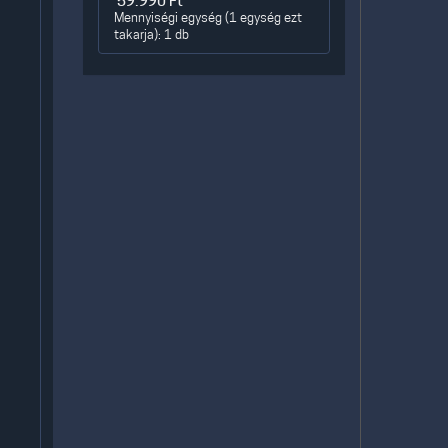
59.990
Ft
Mennyiségi egység (1 egység ezt
takarja): 1 db