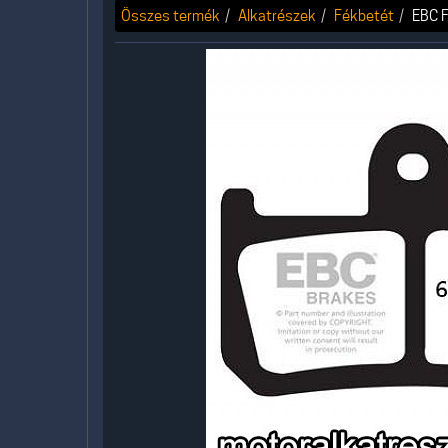
Összes termék
Alkatrészek
Fékbetét
EBC F