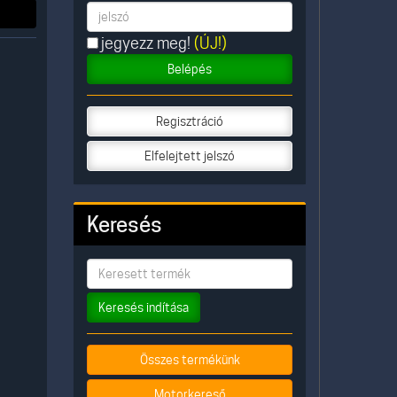
jegyezz meg!
(ÚJ!)
Belépés
Regisztráció
Elfelejtett jelszó
Keresés
Keresés indítása
Összes termékünk
Motorkereső