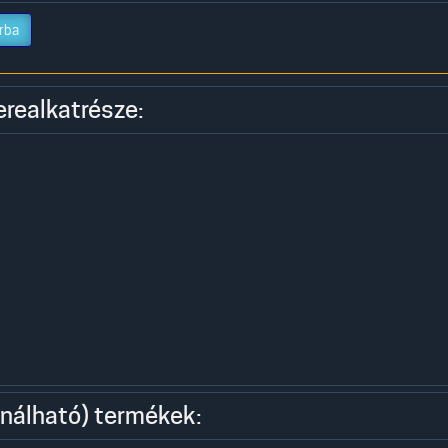
rba
erealkatrésze:
nálható) termékek: