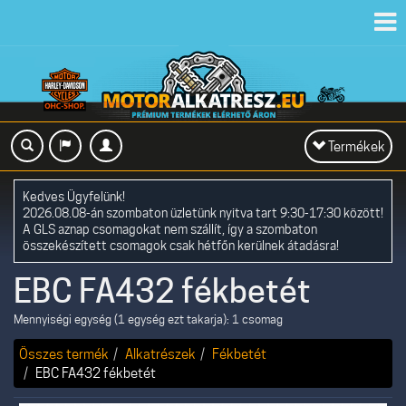
Toggl
navig
Toggle
Termékek
navigation
Kedves Ügyfelünk!
2026.08.08-án szombaton üzletünk nyitva tart 9:30-17:30 között!
A GLS aznap csomagokat nem szállít, így a szombaton
összekészített csomagok csak hétfőn kerülnek átadásra!
EBC FA432 fékbetét
Mennyiségi egység (1 egység ezt takarja): 1 csomag
Összes termék
Alkatrészek
Fékbetét
EBC FA432 fékbetét