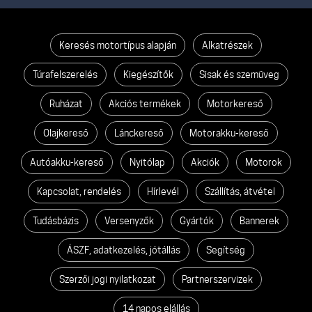
Keresés motortípus alapján
Alkatrészek
Túrafelszerelés
Kiegészítők
Sisak és szemüveg
Ruházat
Akciós termékek
Motorkereső
Olajkereső
Lánckereső
Motorakku-kereső
Autóakku-kereső
Nyitólap
Akciók
Motorok
Kapcsolat, rendelés
Hírlevél
Szállítás, átvétel
Tudásbázis
Versenyzők
Gyártók
Bannerek
ÁSZF, adatkezelés, jótállás
Segítség
Szerzői jogi nyilatkozat
Partnerszervizek
14 napos elállás