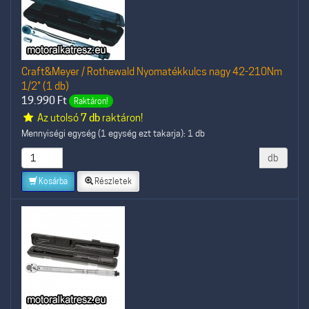
Craft&Meyer / Rothewald Nyomatékkulcs nagy 42-210Nm
1/2" (1 db)
19.990
Ft
Raktáron!
Az utolsó
7 db
raktáron!
Mennyiségi egység (1 egység ezt takarja): 1 db
db
Kosárba
Részletek