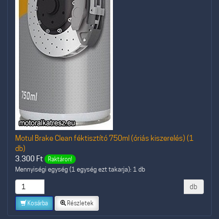
Motul Brake Clean féktisztító 750ml (óriás kiszerelés) (1
db)
3.300
Ft
Raktáron!
Mennyiségi egység (1 egység ezt takarja): 1 db
db
Kosárba
Részletek