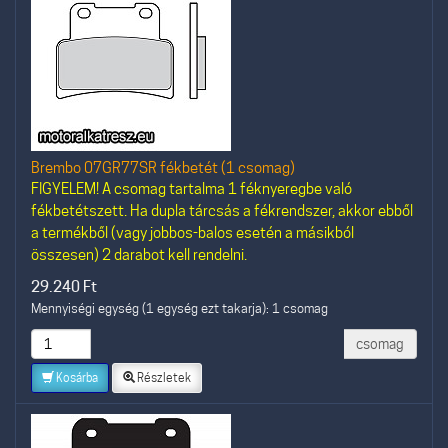
Brembo 07GR77SR fékbetét (1 csomag)
FIGYELEM! A csomag tartalma 1 féknyeregbe való
fékbetétszett. Ha dupla tárcsás a fékrendszer, akkor ebből
a termékből (vagy jobbos-balos esetén a másikból
összesen) 2 darabot kell rendelni.
29.240
Ft
Mennyiségi egység (1 egység ezt takarja): 1 csomag
csomag
Kosárba
Részletek