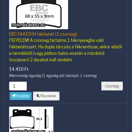
EBC FA432HH fékbetét (1 csomag)
FIGYELEM! A csomag tartalma 1 féknyeregbe való
fékbetétszett. Ha dupla tárcsás a fékrendszer, akkor ebből
a termékből (vagy jobbos-balos esetén a másikból
összesen) 2 darabot kell rendelni.
14.410
Ft
Mennyiségi egység (1 egység ezt takarja): 1 csomag
csomag
Kosárba
Részletek