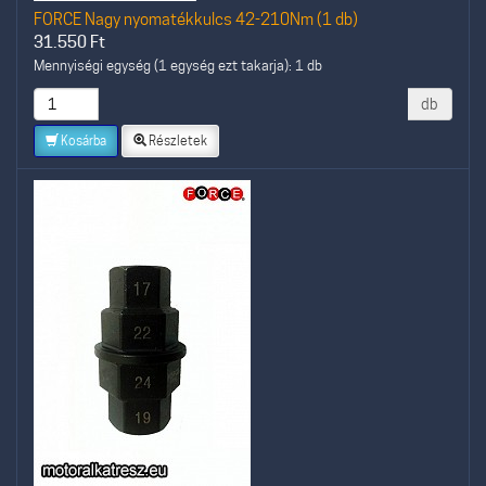
FORCE Nagy nyomatékkulcs 42-210Nm (1 db)
31.550
Ft
Mennyiségi egység (1 egység ezt takarja): 1 db
db
Kosárba
Részletek