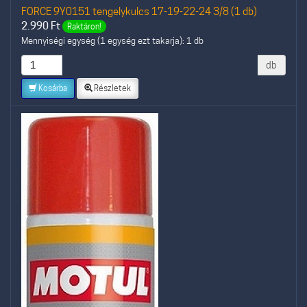
FORCE 9Y0151 tengelykulcs 17-19-22-24 3/8 (1 db)
2.990
Ft
Raktáron!
Mennyiségi egység (1 egység ezt takarja): 1 db
db
Kosárba
Részletek