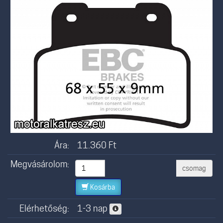
Ára:
11.360
Ft
Megvásárolom:
csomag
Kosárba
Elérhetőség:
1-3 nap