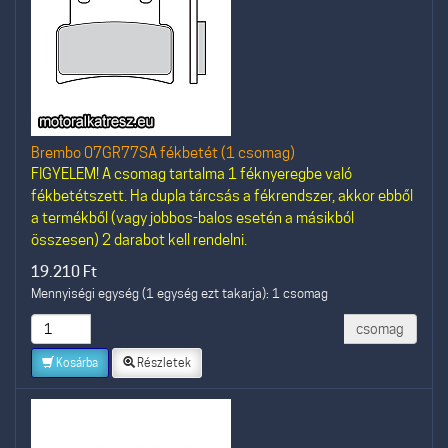
Brembo 07GR77SA fékbetét (1 csomag)
FIGYELEM! A csomag tartalma 1 féknyeregbe való
fékbetétszett. Ha dupla tárcsás a fékrendszer, akkor ebből
a termékből (vagy jobbos-balos esetén a másikból
összesen) 2 darabot kell rendelni.
19.210
Ft
Mennyiségi egység (1 egység ezt takarja): 1 csomag
csomag
Kosárba
Részletek