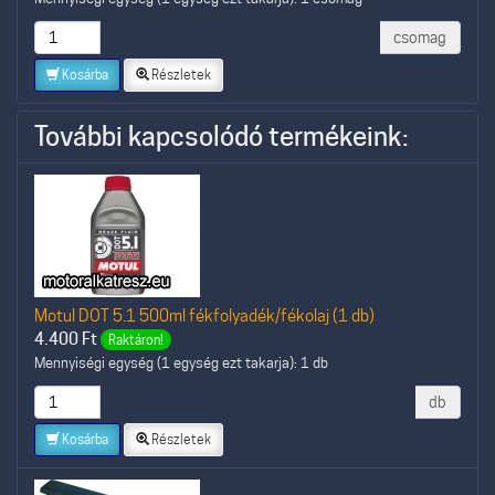
csomag
Kosárba
Részletek
További kapcsolódó termékeink:
Motul DOT 5.1 500ml fékfolyadék/fékolaj (1 db)
4.400
Ft
Raktáron!
Mennyiségi egység (1 egység ezt takarja): 1 db
db
Kosárba
Részletek