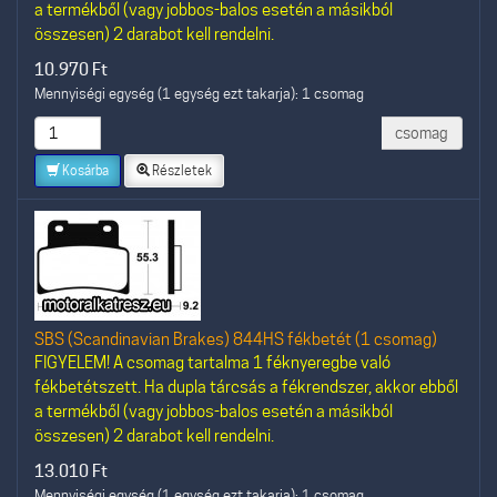
a termékből (vagy jobbos-balos esetén a másikból
összesen) 2 darabot kell rendelni.
10.970
Ft
Mennyiségi egység (1 egység ezt takarja): 1 csomag
csomag
Kosárba
Részletek
SBS (Scandinavian Brakes) 844HS fékbetét (1 csomag)
FIGYELEM! A csomag tartalma 1 féknyeregbe való
fékbetétszett. Ha dupla tárcsás a fékrendszer, akkor ebből
a termékből (vagy jobbos-balos esetén a másikból
összesen) 2 darabot kell rendelni.
13.010
Ft
Mennyiségi egység (1 egység ezt takarja): 1 csomag