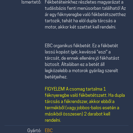
Ismertető:
Fékbetéteinkhez részletes magyarázat a
tudásbázis fenti menüsorban található! Az
ár egy féknyeregbe való fékbetétszetthez
tartozik, tehát ha elöl dupla tárcsás a
motor, akkor két szettet kell rendelni.
EBC organikus fékbetét. Ez a fékbetét
lassú kopást ígér, kevéssé "eszi" a
tárcsát, de ennek ellenére jó fékhatást
biztosít. Általában ez a betét áll
legközelebb a motorok gyárilag szerelt
betétjeihez.
FIGYELEM! A csomag tartalma 1
féknyeregbe való fékbetétszett. Ha dupla
tárcsás a fékrendszer, akkor ebből a
termékből (vagy jobbos-balos esetén a
másikból összesen) 2 darabot kell
rendelni.
Gyártó:
EBC