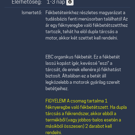
Elérhetőség:
1-3 nap
Ismertető:
Fékbetéteinkhez részletes magyarázat a
tudásbázis fenti menüsorban található! Az
ár egy féknyeregbe való fékbetétszetthez
tartozik, tehát ha elöl dupla tárcsás a
motor, akkor két szettet kell rendelni.
EBC organikus fékbetét. Ez a fékbetét
lassú kopást ígér, kevéssé "eszi" a
tárcsát, de ennek ellenére jó fékhatást
biztosít. Általában ez a betét áll
legközelebb a motorok gyárilag szerelt
betétjeihez.
FIGYELEM! A csomag tartalma 1
féknyeregbe való fékbetétszett. Ha dupla
tárcsás a fékrendszer, akkor ebből a
termékből (vagy jobbos-balos esetén a
másikból összesen) 2 darabot kell
rendelni.