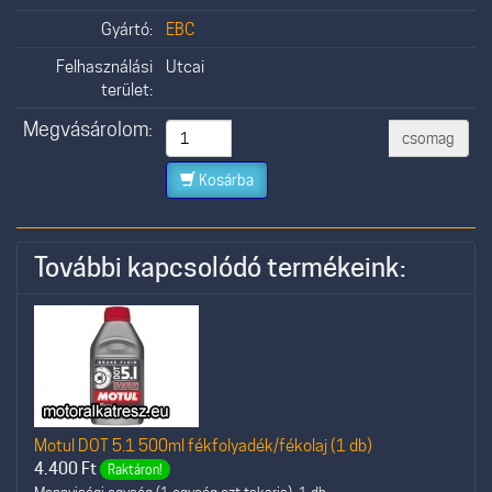
Gyártó:
EBC
Felhasználási
Utcai
terület:
Megvásárolom:
csomag
Kosárba
További kapcsolódó termékeink:
Motul DOT 5.1 500ml fékfolyadék/fékolaj (1 db)
4.400
Ft
Raktáron!
Mennyiségi egység (1 egység ezt takarja): 1 db