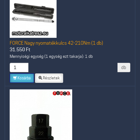
FORCE Nagy nyomatékkulcs 42-210Nm (1 db)
31.550
Ft
Mennyiségi egység (1 egység ezt takarja): 1 db
db
Kosárba
Részletek