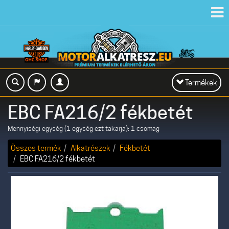
Toggl
navig
Toggle
Termékek
navigation
EBC FA216/2 fékbetét
Mennyiségi egység (1 egység ezt takarja): 1 csomag
Összes termék
Alkatrészek
Fékbetét
EBC FA216/2 fékbetét