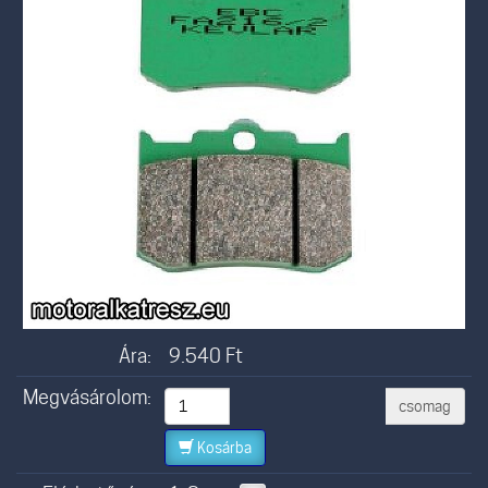
Ára:
9.540
Ft
Megvásárolom:
csomag
Kosárba