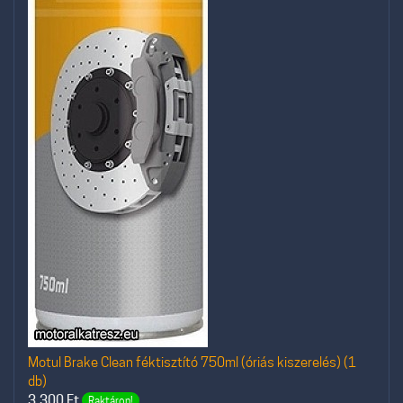
Motul Brake Clean féktisztító 750ml (óriás kiszerelés) (1
db)
3.300
Ft
Raktáron!