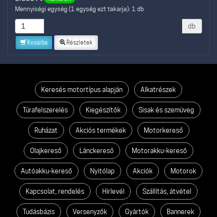
Mennyiségi egység (1 egység ezt takarja): 1 db
db
Kosárba
Részletek
Keresés motortípus alapján
Alkatrészek
Túrafelszerelés
Kiegészítők
Sisak és szemüveg
Ruházat
Akciós termékek
Motorkereső
Olajkereső
Lánckereső
Motorakku-kereső
Autóakku-kereső
Nyitólap
Akciók
Motorok
Kapcsolat, rendelés
Hírlevél
Szállítás, átvétel
Tudásbázis
Versenyzők
Gyártók
Bannerek