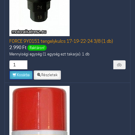
FORCE 9Y0151 tengelykulcs 17-19-22-24 3/8 (1 db)
2.990
Ft
Raktáron!
Mennyiségi egység (1 egység ezt takarja): 1 db
db
Kosárba
Részletek