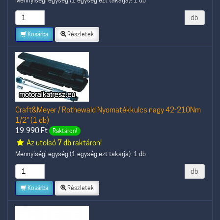
db
Kosárba
Részletek
Craft&Meyer / Rothewald Nyomatékkulcs nagy 42-210Nm
1/2" (1 db)
19.990
Ft
Raktáron!
Az utolsó
7 db
raktáron!
Mennyiségi egység (1 egység ezt takarja): 1 db
db
Kosárba
Részletek