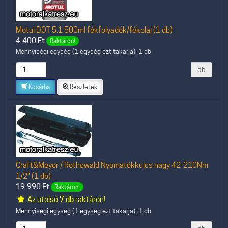
Motul DOT 5.1 500ml fékfolyadék/fékolaj (1 db)
4.400
Ft
Raktáron!
Mennyiségi egység (1 egység ezt takarja): 1 db
db
Kosárba
Részletek
Craft&Meyer / Rothewald Nyomatékkulcs nagy 42-210Nm
1/2" (1 db)
19.990
Ft
Raktáron!
Az utolsó
7 db
raktáron!
Mennyiségi egység (1 egység ezt takarja): 1 db