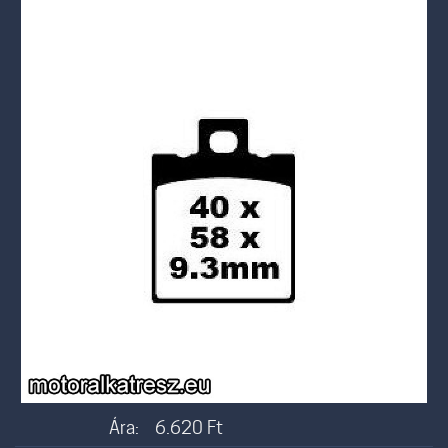
Ára:
6.620
Ft