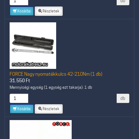
db
Kosárba
Részletek
FORCE Nagy nyomatékkulcs 42-210Nm (1 db)
31.550
Ft
Mennyiségi egység (1 egység ezt takarja): 1 db
db
Kosárba
Részletek