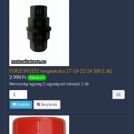
FORCE 9Y0151 tengelykulcs 17-19-22-24 3/8 (1 db)
2.990
Ft
Raktáron!
Mennyiségi egység (1 egység ezt takarja): 1 db
db
Kosárba
Részletek