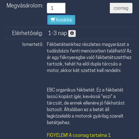
Megvásárolom:
csomag
Kosárba
Elérhetőség:
1-3 nap
Ismertető:
Fékbetéteinkhez részletes magyarázat a
tudásbázis fenti menüsorban található! Az
ár egy féknyeregbe való fékbetétszetthez
tartozik, tehát ha elöl dupla tárcsás a
motor, akkor két szettet kell rendelni.
EBC organikus fékbetét. Ez a fékbetét
lassú kopást ígér, kevéssé "eszi" a
tárcsát, de ennek ellenére jó fékhatást
biztosít. Általában ez a betét áll
legközelebb a motorok gyárilag szerelt
betétjeihez.
FIGYELEM! A csomag tartalma 1