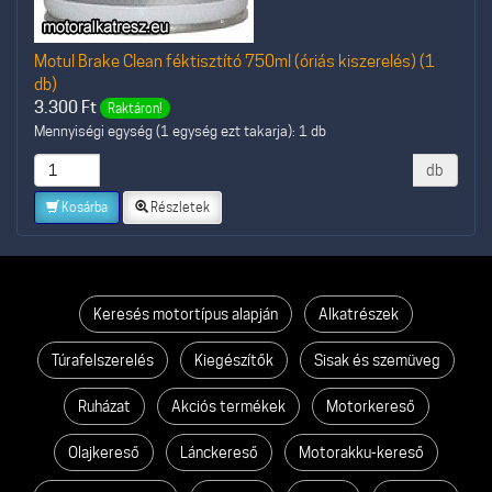
Motul Brake Clean féktisztító 750ml (óriás kiszerelés) (1
db)
3.300
Ft
Raktáron!
Mennyiségi egység (1 egység ezt takarja): 1 db
db
Kosárba
Részletek
Keresés motortípus alapján
Alkatrészek
Túrafelszerelés
Kiegészítők
Sisak és szemüveg
Ruházat
Akciós termékek
Motorkereső
Olajkereső
Lánckereső
Motorakku-kereső