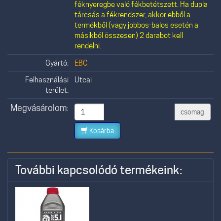
féknyeregbe való fékbetétszett. Ha dupla
tárcsás a fékrendszer, akkor ebből a
termékből (vagy jobbos-balos esetén a
másikból összesen) 2 darabot kell
rendelni.
Gyártó:
EBC
Felhasználási
Utcai
terület:
Megvásárolom:
csomag
Kosárba
További kapcsolódó termékeink: