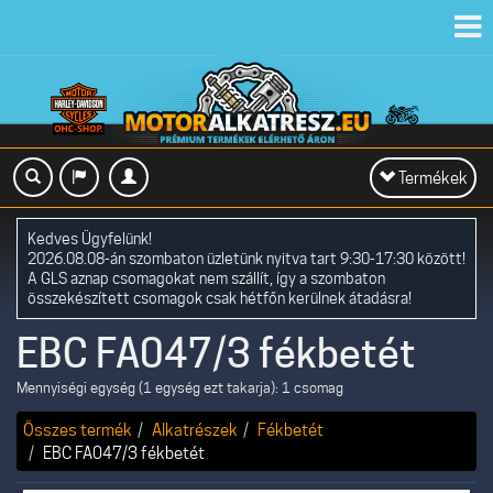
Toggl
navig
Toggle
Termékek
navigation
Kedves Ügyfelünk!
2026.08.08-án szombaton üzletünk nyitva tart 9:30-17:30 között!
A GLS aznap csomagokat nem szállít, így a szombaton
összekészített csomagok csak hétfőn kerülnek átadásra!
EBC FA047/3 fékbetét
Mennyiségi egység (1 egység ezt takarja): 1 csomag
Összes termék
Alkatrészek
Fékbetét
EBC FA047/3 fékbetét