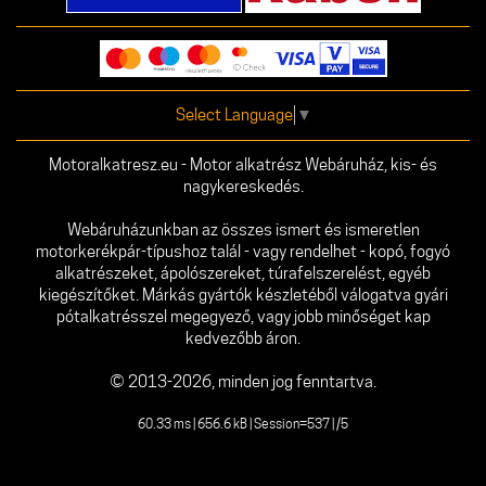
Select Language
▼
Motoralkatresz.eu - Motor alkatrész Webáruház, kis- és
nagykereskedés.
Webáruházunkban az összes ismert és ismeretlen
motorkerékpár-típushoz talál - vagy rendelhet - kopó, fogyó
alkatrészeket, ápolószereket, túrafelszerelést, egyéb
kiegészítőket. Márkás gyártók készletéből válogatva gyári
pótalkatrésszel megegyező, vagy jobb minőséget kap
kedvezőbb áron.
© 2013-2026, minden jog fenntartva.
60.33 ms | 656.6 kB | Session=537 | /5