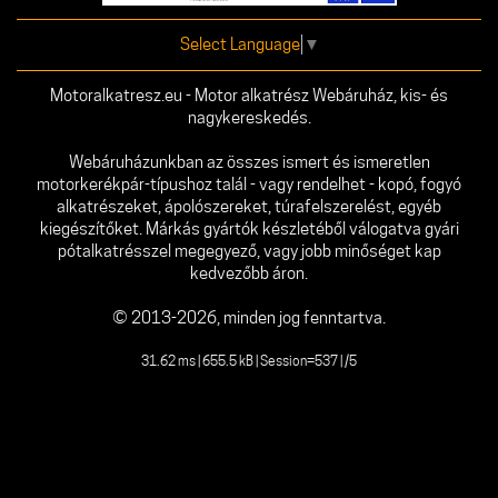
Select Language
▼
Motoralkatresz.eu - Motor alkatrész Webáruház, kis- és
nagykereskedés.
Webáruházunkban az összes ismert és ismeretlen
motorkerékpár-típushoz talál - vagy rendelhet - kopó, fogyó
alkatrészeket, ápolószereket, túrafelszerelést, egyéb
kiegészítőket. Márkás gyártók készletéből válogatva gyári
pótalkatrésszel megegyező, vagy jobb minőséget kap
kedvezőbb áron.
© 2013-2026, minden jog fenntartva.
31.62 ms | 655.5 kB | Session=537 | /5