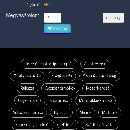
Gyártó:
EBC
Megvásárolom:
csomag
Kosárba
Keresés motortípus alapján
Alkatrészek
Túrafelszerelés
Kiegészítők
Sisak és szemüveg
Ruházat
Akciós termékek
Motorkereső
Olajkereső
Lánckereső
Motorakku-kereső
Autóakku-kereső
Nyitólap
Akciók
Motorok
Kapcsolat, rendelés
Hírlevél
Szállítás, átvétel