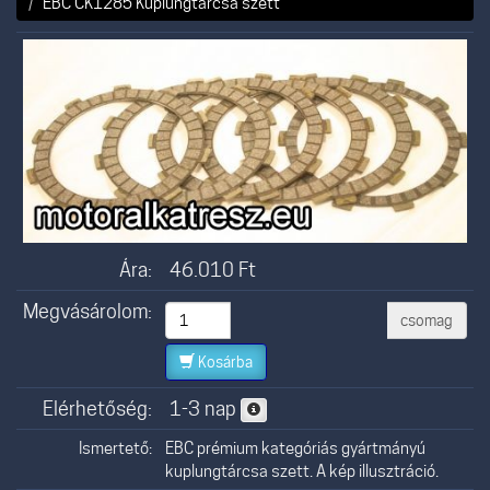
EBC CK1285 Kuplungtárcsa szett
Ára:
46.010
Ft
Megvásárolom:
csomag
Kosárba
Elérhetőség:
1-3 nap
Ismertető:
EBC prémium kategóriás gyártmányú
kuplungtárcsa szett. A kép illusztráció.