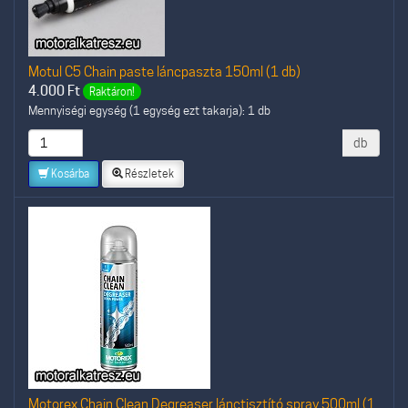
Motul C5 Chain paste láncpaszta 150ml (1 db)
4.000
Ft
Raktáron!
Mennyiségi egység (1 egység ezt takarja): 1 db
db
Kosárba
Részletek
Motorex Chain Clean Degreaser lánctisztító spray 500ml (1