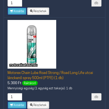
db
Kosárba
Részletek
Motorex Chain Lube Road Strong / Road Long Life utcai
lánckenő spray 500ml (PTFE) (1 db)
5.300
Ft
Raktáron!
Mennyiségi egység (1 egység ezt takarja): 1 db
db
Kosárba
Részletek