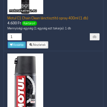
Motul C1 Chain Clean lánctisztító spray 400ml (1 db)
4.600
Ft
Raktáron!
Mennyiségi egység (1 egység ezt takarja): 1 db
db
Kosárba
Részletek