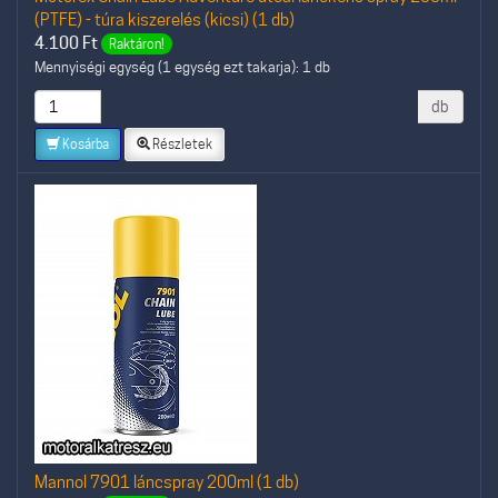
(PTFE) - túra kiszerelés (kicsi) (1 db)
4.100
Ft
Raktáron!
Mennyiségi egység (1 egység ezt takarja): 1 db
db
Kosárba
Részletek
Mannol 7901 láncspray 200ml (1 db)