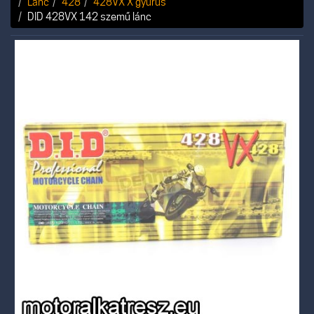
Lánc
428
428VX X gyűrűs
DID 428VX 142 szemű lánc