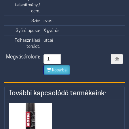
teljesítmény /
ccm:
Szín:
ezüst
Gyűrű típusa:
X gyűrűs
Felhasználási
utcai
terület:
Megvásárolom:
db
Kosárba
További kapcsolódó termékeink: