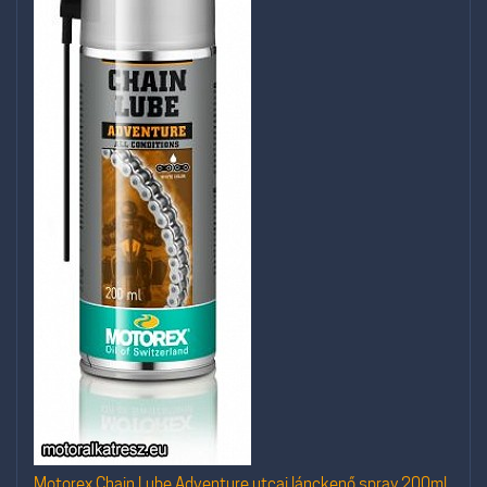
Motorex Chain Lube Adventure utcai lánckenő spray 200ml