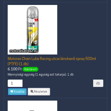
Motorex Chain Lube Racing utcai lánckenő spray 500ml
(PTFE) (1 db)
6.100
Ft
Raktáron!
Mennyiségi egység (1 egység ezt takarja): 1 db
db
Kosárba
Részletek