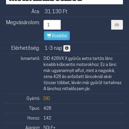
Ára:
31.130
Ft
Megvásárolom:
db
Kosárba
Elérhetőség:
1-3 nap
Ismertető:
DID 428VX X gyűrűs extra tartós lánc
kisebb köbcentis motorokhoz. Ez a lánc
már ugyanannyit elfut, mint a nagyoké,
sima 428 és erősített láncoknál akár
tízszer többet, lévén már gyűrűt tartalmaz.
A lánchoz nittelőszem jár.
Gyártó:
DID
Típus:
428
Hossz:
142
Ajánlott
50LE+