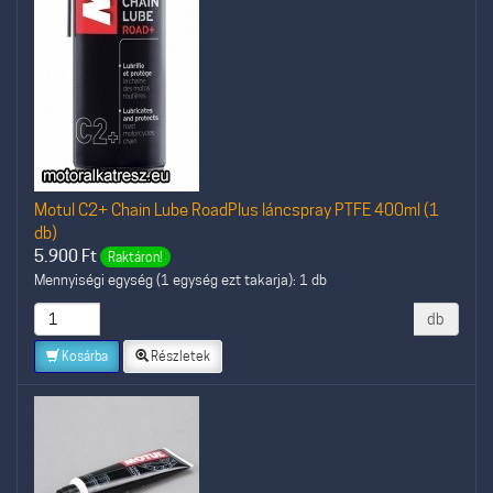
Motul C2+ Chain Lube RoadPlus láncspray PTFE 400ml (1
db)
5.900
Ft
Raktáron!
Mennyiségi egység (1 egység ezt takarja): 1 db
db
Kosárba
Részletek