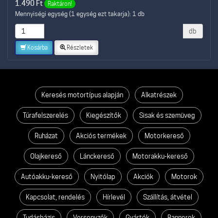
1.490
Ft
Raktáron!
Mennyiségi egység (1 egység ezt takarja): 1 db
db
Kosárba
Részletek
Keresés motortípus alapján
Alkatrészek
Túrafelszerelés
Kiegészítők
Sisak és szemüveg
Ruházat
Akciós termékek
Motorkereső
Olajkereső
Lánckereső
Motorakku-kereső
Autóakku-kereső
Nyitólap
Akciók
Motorok
Kapcsolat, rendelés
Hírlevél
Szállítás, átvétel
Tudásbázis
Versenyzők
Gyártók
Bannerek