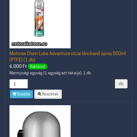
Motorex Chain Lube Adventure utcai lánckenő spray 500ml
(PTFE) (1 db)
6.000
Ft
Raktáron!
Mennyiségi egység (1 egység ezt takarja): 1 db
db
Kosárba
Részletek