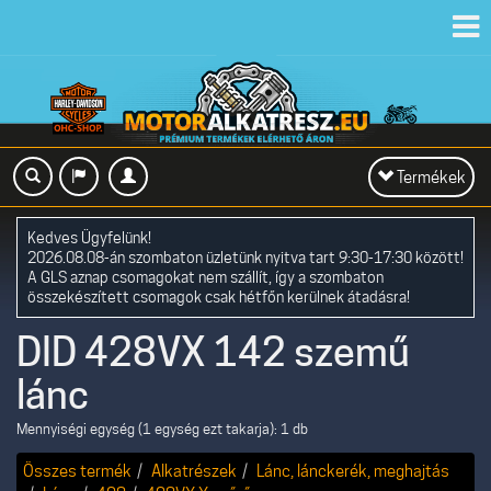
Toggl
navig
Toggle
Termékek
navigation
Kedves Ügyfelünk!
2026.08.08-án szombaton üzletünk nyitva tart 9:30-17:30 között!
A GLS aznap csomagokat nem szállít, így a szombaton
összekészített csomagok csak hétfőn kerülnek átadásra!
DID 428VX 142 szemű
lánc
Mennyiségi egység (1 egység ezt takarja): 1 db
Összes termék
Alkatrészek
Lánc, lánckerék, meghajtás