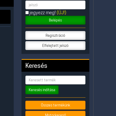
jegyezz meg!
(ÚJ!)
Belépés
Regisztráció
Elfelejtett jelszó
Keresés
Keresés indítása
Összes termékünk
Motorkereső