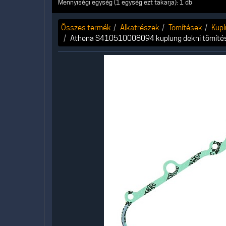
Mennyiségi egység (1 egység ezt takarja): 1 db
Összes termék
Alkatrészek
Tömítések
Kupl
Athena S410510008094 kuplung dekni tömítés