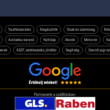
Túrafelszerelés
Kiegészítők
Sisak és szemüveg
Ruh
Autóakku-kereső
Nyitólap
Akciók
Motorok
Ka
nerek
ÁSZF, adatkezelés, jótállás
Segítség
Szerzői jogi ny
Partnereink a szállításban: