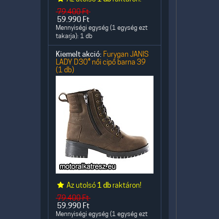
79.400
Ft
59.990
Ft
Mennyiségi egység (1 egység ezt
takarja): 1 db
Kiemelt akció:
Furygan JANIS
LADY D3O® női cipő barna 39
(1 db)
Az utolsó
1 db
raktáron!
79.400
Ft
59.990
Ft
Mennyiségi egység (1 egység ezt