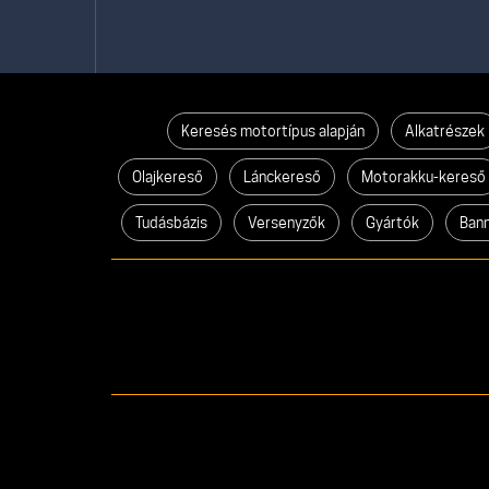
Keresés motortípus alapján
Alkatrészek
Olajkereső
Lánckereső
Motorakku-kereső
Tudásbázis
Versenyzők
Gyártók
Ban