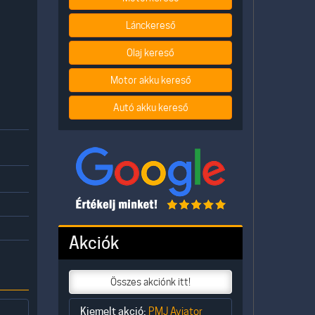
Lánckereső
Olaj kereső
Motor akku kereső
Autó akku kereső
Akciók
Összes akciónk itt!
Kiemelt akció:
PMJ Aviator