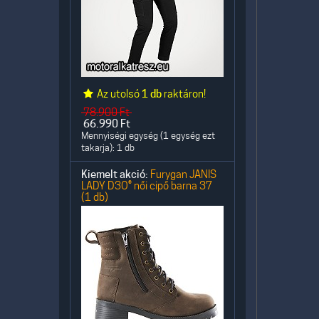
Az utolsó
1 db
raktáron!
78.900
Ft
66.990
Ft
Mennyiségi egység (1 egység ezt
takarja): 1 db
Kiemelt akció:
Furygan JANIS
LADY D3O® női cipő barna 37
(1 db)