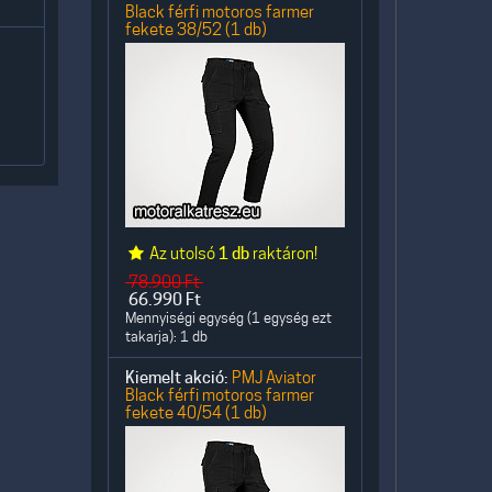
Black férfi motoros farmer
fekete 38/52 (1 db)
Az utolsó
1 db
raktáron!
78.900
Ft
66.990
Ft
Mennyiségi egység (1 egység ezt
takarja): 1 db
Kiemelt akció:
PMJ Aviator
Black férfi motoros farmer
fekete 40/54 (1 db)