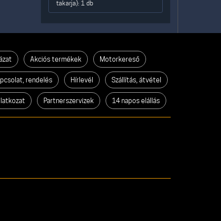
takarja): 1 db
ázat
Akciós termékek
Motorkereső
pcsolat, rendelés
Hírlevél
Szállítás, átvétel
ilatkozat
Partnerszervizek
14 napos elállás