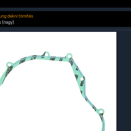
ung dekni tömítés
 (nagy)