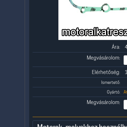
Ára:
4
Megvásárolom:
Elérhetőség:
1
Ismertető:
Gyártó:
A
Megvásárolom: