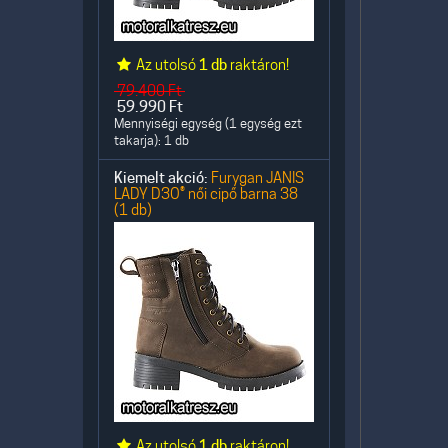
Az utolsó
1 db
raktáron!
79.400
Ft
59.990
Ft
Mennyiségi egység (1 egység ezt
takarja): 1 db
Kiemelt akció:
Furygan JANIS
LADY D3O® női cipő barna 38
(1 db)
Az utolsó
1 db
raktáron!