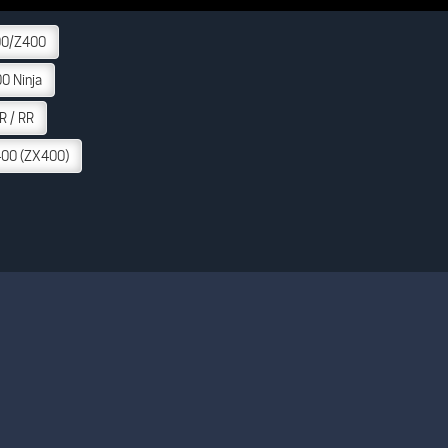
00/Z400
0 Ninja
R / RR
00 (ZX400)