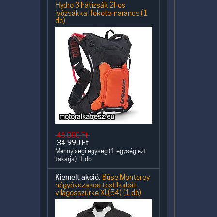
Hydro 3 hátizsák 2l-es
ivózsákkal fekete-narancs (1
db)
46.000
Ft
34.990
Ft
Mennyiségi egység (1 egység ezt
takarja): 1 db
Kiemelt akció:
Büse Monterey
négyévszakos textilkabát
világosszürke XL(54) (1 db)