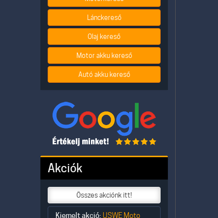
Lánckereső
Olaj kereső
Motor akku kereső
Autó akku kereső
Akciók
Összes akciónk itt!
Kiemelt akció:
USWE Moto