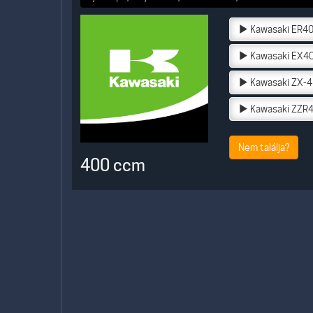
Kawasaki ER4
Kawasaki EX40
Kawasaki ZX-4
Kawasaki ZZR4
Nem találja?
400 ccm