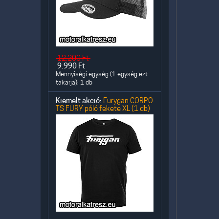
12.200
Ft
9.990
Ft
Mennyiségi egység (1 egység ezt
takarja): 1 db
Kiemelt akció:
Furygan CORPO
TS FURY póló fekete XL (1 db)