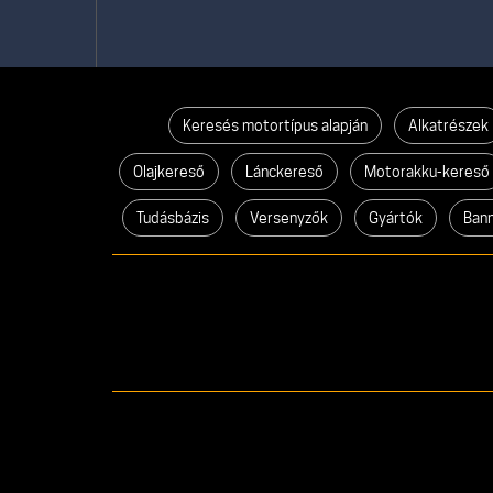
Keresés motortípus alapján
Alkatrészek
Olajkereső
Lánckereső
Motorakku-kereső
Tudásbázis
Versenyzők
Gyártók
Ban