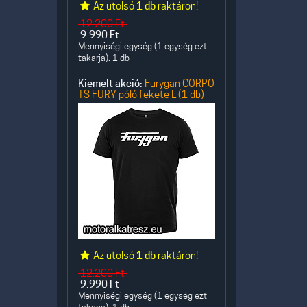
Az utolsó
1 db
raktáron!
12.200
Ft
9.990
Ft
Mennyiségi egység (1 egység ezt
takarja): 1 db
Kiemelt akció:
Furygan CORPO
TS FURY póló fekete L (1 db)
Az utolsó
1 db
raktáron!
12.200
Ft
9.990
Ft
Mennyiségi egység (1 egység ezt