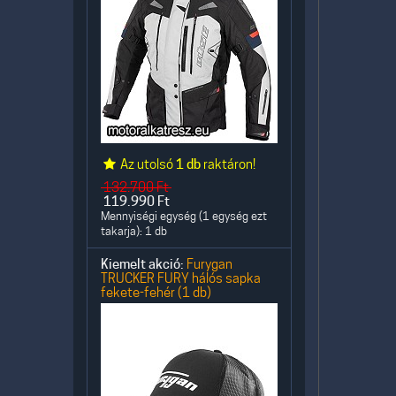
Az utolsó
1 db
raktáron!
132.700
Ft
119.990
Ft
Mennyiségi egység (1 egység ezt
takarja): 1 db
Kiemelt akció:
Furygan
TRUCKER FURY hálós sapka
fekete-fehér (1 db)