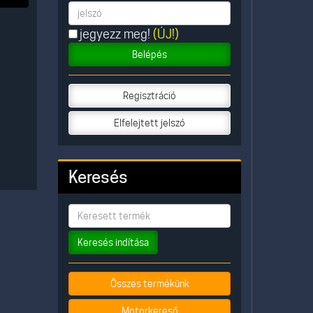
jegyezz meg!
(ÚJ!)
Belépés
Regisztráció
Elfelejtett jelszó
Keresés
Keresés indítása
Összes termékünk
Motorkereső