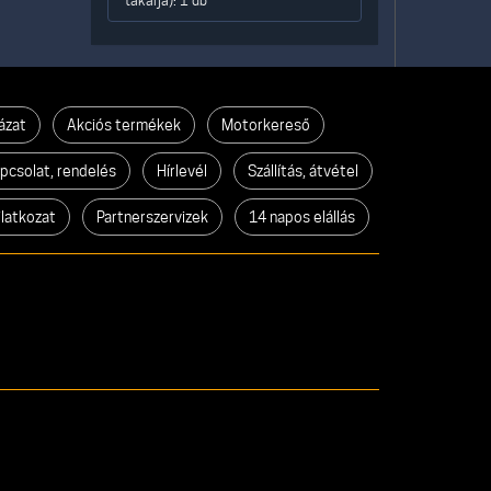
takarja): 1 db
ázat
Akciós termékek
Motorkereső
pcsolat, rendelés
Hírlevél
Szállítás, átvétel
ilatkozat
Partnerszervizek
14 napos elállás