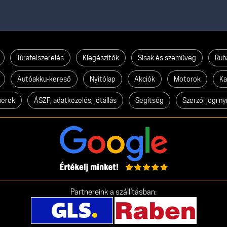
Túrafelszerelés
Kiegészítők
Sisak és szemüveg
Ruh
Autóakku-kereső
Nyitólap
Akciók
Motorok
Ka
nerek
ÁSZF, adatkezelés, jótállás
Segítség
Szerzői jogi ny
Partnereink a szállításban: