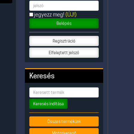
jegyezz meg!
(ÚJ!)
Belépés
Regisztráció
Elfelejtett jelszó
Keresés
Keresés indítása
Összes termékünk
Motorkereső