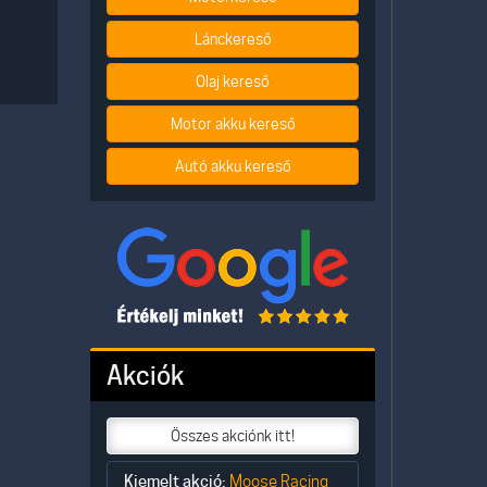
Lánckereső
Olaj kereső
Motor akku kereső
Autó akku kereső
Akciók
Összes akciónk itt!
Kiemelt akció:
Moose Racing