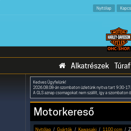
Nyitólap
Kapcs
Alkatrészek
Túraf
Kedves Ügyfelünk!
2026.08.08-án szombaton üzletünk nyitva tart 9:30-17:
A GLS aznap csomagokat nem szállít, így a szombaton 
Motorkereső
Nyitólap
Gyártók
Kawasaki
1100 ccm
Z