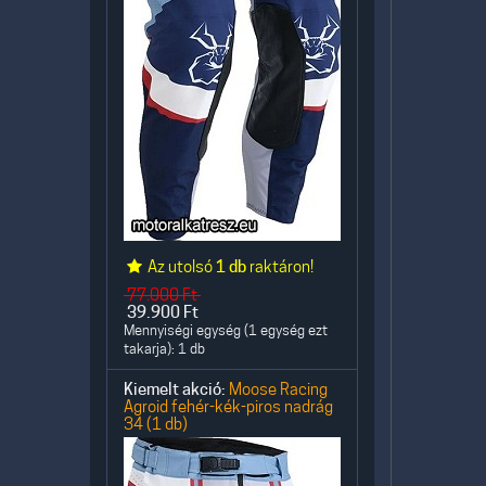
Az utolsó
1 db
raktáron!
77.000
Ft
39.900
Ft
Mennyiségi egység (1 egység ezt
takarja): 1 db
Kiemelt akció:
Moose Racing
Agroid fehér-kék-piros nadrág
34 (1 db)