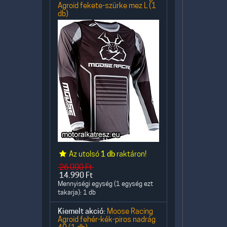
Agroid fekete-szürke mez L (1
db)
Az utolsó
1 db
raktáron!
26.000
Ft
14.990
Ft
Mennyiségi egység (1 egység ezt
takarja): 1 db
Kiemelt akció:
Moose Racing
Agroid fehér-kék-piros nadrág