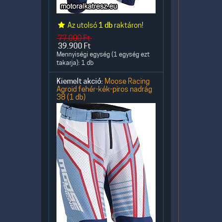
Az utolsó
1 db
raktáron!
77.000
Ft
39.900
Ft
Mennyiségi egység (1 egység ezt
takarja): 1 db
Kiemelt akció:
Moose Racing
Agroid fehér-kék-piros nadrág
38 (1 db)