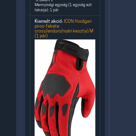
Mennyiségi egység (1 egység ezt
takarja): 1 pár
Kiemelt akció:
ICON Hooligan
piros-fekete
cross/enduro/nyári kesztyű M
(1 pár)