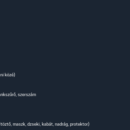
ni közé)
 tankszűrő, szerszám
öztő, maszk, dzseki, kabát, nadrág, protektor)