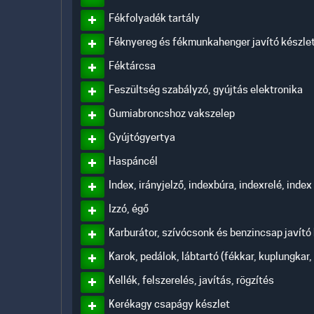
Fékfolyadék tartály
Féknyereg és fékmunkahenger javító készle
Féktárcsa
Feszültség szabályzó, gyújtás elektronika
Gumiabroncshoz vakszelep
Gyújtógyertya
Haspáncél
Index, irányjelző, indexbúra, indexrelé, index
Izzó, égő
Karburátor, szívócsonk és benzincsap javító
Karok, pedálok, lábtartó (fékkar, kuplungkar,
Kellék, felszerelés, javítás, rögzítés
Kerékagy csapágy készlet