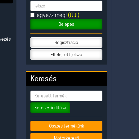
jegyezz meg!
(ÚJ!)
Belépés
lyezés
Regisztráció
Elfelejtett jelszó
Keresés
Keresés indítása
Összes termékünk
Motorkereső