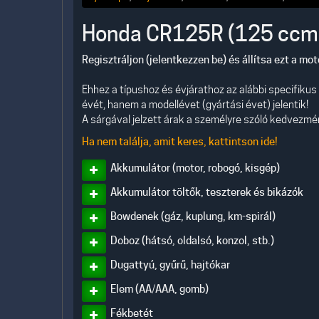
Honda CR125R (125 ccm
Regisztráljon (jelentkezzen be) és állítsa ezt a mo
Ehhez a típushoz és évjárathoz az alábbi specifiku
évét, hanem a modellévet (gyártási évet) jelentik!
A sárgával jelzett árak a személyre szóló kedvezmény
Ha nem találja, amit keres, kattintson ide!
Akkumulátor (motor, robogó, kisgép)
Akkumulátor töltők, teszterek és bikázók
Bowdenek (gáz, kuplung, km-spirál)
Doboz (hátsó, oldalsó, konzol, stb.)
Dugattyú, gyűrű, hajtókar
Elem (AA/AAA, gomb)
Fékbetét