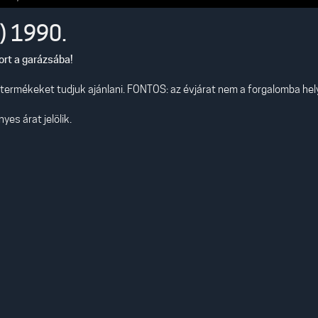
) 1990.
tort a garázsába!
s termékeket tudjuk ajánlani. FONTOS: az évjárat nem a forgalomba he
es árat jelölik.