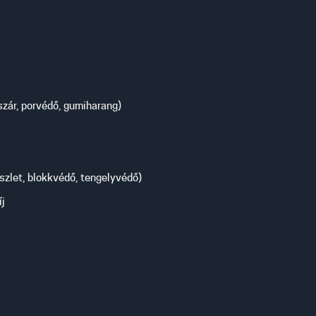
aszár, porvédő, gumiharang)
zlet, blokkvédő, tengelyvédő)
íj