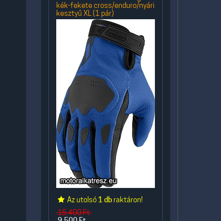
kék-fekete cross/enduro/nyári
kesztyű XL (1 pár)
Az utolsó
1 db
raktáron!
15.400
Ft
9.500
Ft