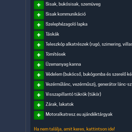
Sisak, bukósisak, szemüveg
Sisak kommunikáció
Szelephézagoló lapka
Táskák
Teleszkóp alkatrészek (rugó, szimering, vill
Tömítések
Üzemanyag kanna
Védelem (bukócső, bukógomba és szerelő kés
Vezérműlánc, vezérműszíj, generátor lánc-sz
Visszapillantó tükrök (tükör)
Zárak, lakatok
Motoralkatresz.eu ajándéktárgyak
Ha nem találja, amit keres, kattintson ide!