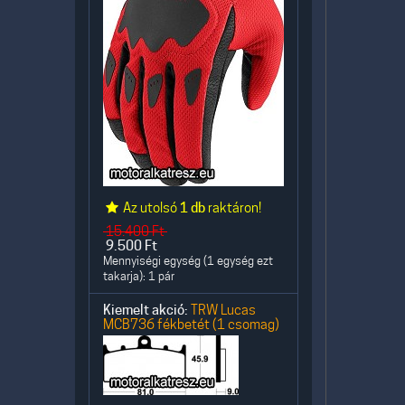
Az utolsó
1 db
raktáron!
15.400
Ft
9.500
Ft
Mennyiségi egység (1 egység ezt
takarja): 1 pár
Kiemelt akció:
TRW Lucas
MCB736 fékbetét (1 csomag)