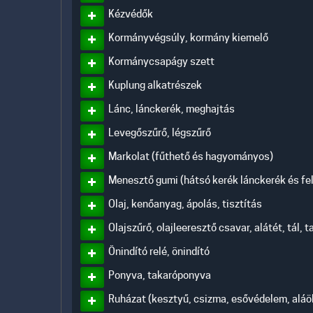
Kézvédők
Kormányvégsúly, kormány kiemelő
Kormánycsapágy szett
Kuplung alkatrészek
Lánc, lánckerék, meghajtás
Levegőszűrő, légszűrő
Markolat (fűthető és hagyományos)
Menesztő gumi (hátsó kerék lánckerék és fel
Olaj, kenőanyag, ápolás, tisztítás
Olajszűrő, olajleeresztő csavar, alátét, tál,
Önindító relé, önindító
Ponyva, takaróponyva
Ruházat (kesztyű, csizma, esővédelem, aláölt