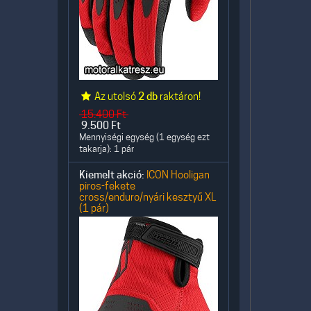
Az utolsó
2 db
raktáron!
15.400
Ft
9.500
Ft
Mennyiségi egység (1 egység ezt
takarja): 1 pár
Kiemelt akció:
ICON Hooligan
piros-fekete
cross/enduro/nyári kesztyű XL
(1 pár)