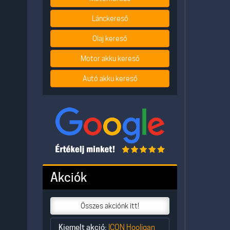
Lánckereső
Olaj kereső
Motor akku kereső
Autó akku kereső
Akciók
Összes akciónk itt!
Kiemelt akció:
ICON Hooligan