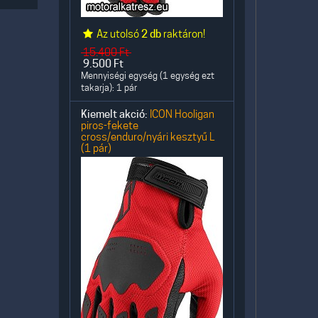
Az utolsó
2 db
raktáron!
15.400
Ft
9.500
Ft
Mennyiségi egység (1 egység ezt
takarja): 1 pár
Kiemelt akció:
ICON Hooligan
piros-fekete
cross/enduro/nyári kesztyű L
(1 pár)