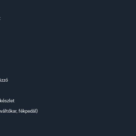
t
 izzó
 készlet
 váltókar, fékpedál)