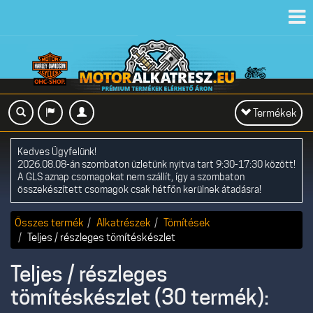
Toggl
navig
Toggle
Termékek
navigation
Kedves Ügyfelünk!
2026.08.08-án szombaton üzletünk nyitva tart 9:30-17:30 között!
A GLS aznap csomagokat nem szállít, így a szombaton
összekészített csomagok csak hétfőn kerülnek átadásra!
Összes termék
Alkatrészek
Tömítések
Teljes / részleges tömítéskészlet
Teljes / részleges
tömítéskészlet (30 termék):