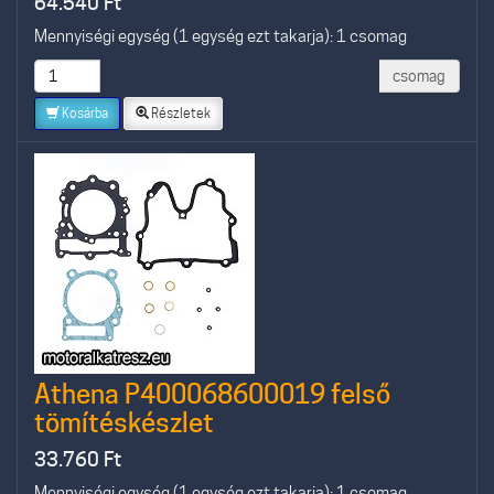
64.540
Ft
Mennyiségi egység (1 egység ezt takarja): 1 csomag
csomag
Kosárba
Részletek
Athena P400068600019 felső
tömítéskészlet
33.760
Ft
Mennyiségi egység (1 egység ezt takarja): 1 csomag