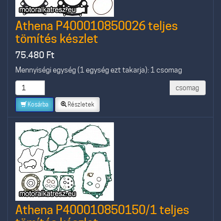
Athena P400010850026 teljes
tömítés készlet
75.480
Ft
Mennyiségi egység (1 egység ezt takarja): 1 csomag
csomag
Kosárba
Részletek
Athena P400010850150/1 teljes