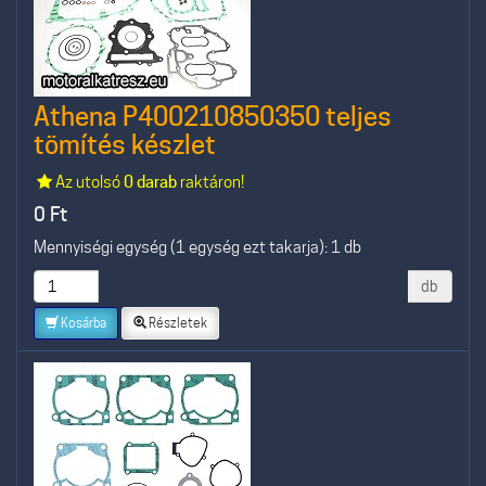
Athena P400210850350 teljes
tömítés készlet
Az utolsó
0 darab
raktáron!
0
Ft
Mennyiségi egység (1 egység ezt takarja): 1 db
db
Kosárba
Részletek