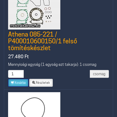
Athena 085-221 /
P400010600150/1 felső
tömítéskészlet
27.480
Ft
Mennyiségi egység (1 egység ezt takarja): 1 csomag
csomag
Kosárba
Részletek