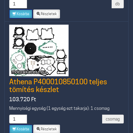
db
Kosárba
Részletek
Athena P400010850100 teljes
tömítés készlet
103.720
Ft
Mennyiségi egység (1 egység ezt takarja): 1 csomag
csomag
Kosárba
Részletek