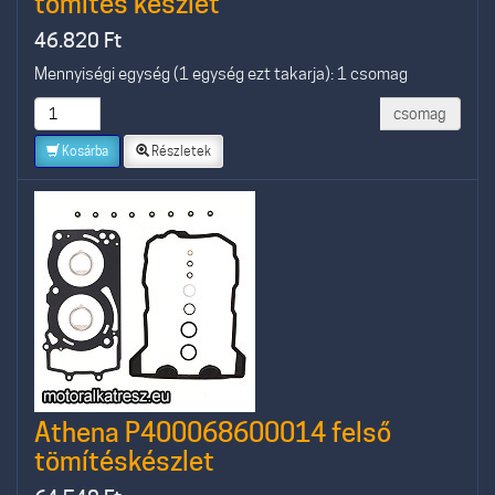
tömítés készlet
46.820
Ft
Mennyiségi egység (1 egység ezt takarja): 1 csomag
csomag
Kosárba
Részletek
Athena P400068600014 felső
tömítéskészlet