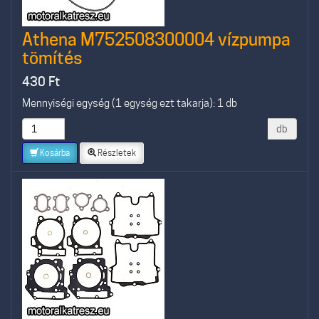
Athena M752508300004 vízpumpa
tömítés
430
Ft
Mennyiségi egység (1 egység ezt takarja): 1 db
db
Kosárba
Részletek