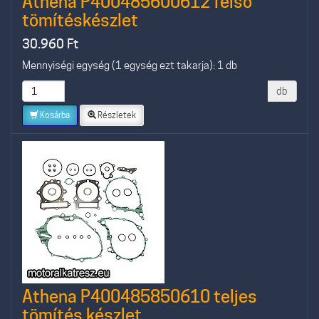
Athena P400485600612 felső
tömítéskészlet
30.960
Ft
Mennyiségi egység (1 egység ezt takarja): 1 db
db
Kosárba
Részletek
Athena P400485850610 teljes
tömítés készlet