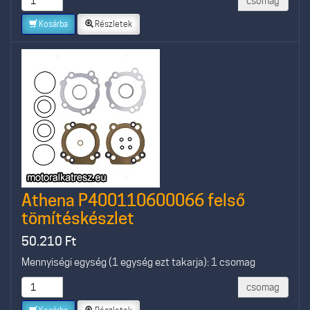
csomag
Kosárba
Részletek
Athena P400110600066 felső
tömítéskészlet
50.210
Ft
Mennyiségi egység (1 egység ezt takarja): 1 csomag
csomag