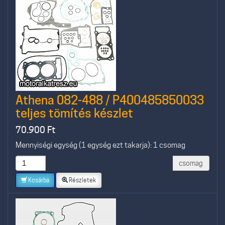
Athena 082-488 / P400485850033
teljes tömítés készlet
70.900
Ft
Mennyiségi egység (1 egység ezt takarja): 1 csomag
csomag
Kosárba
Részletek