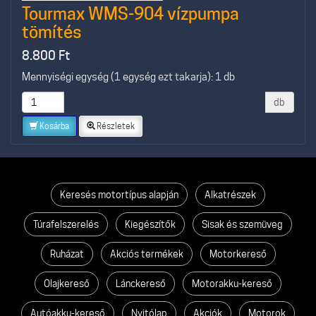
Tourmax WMS-904 vízpumpa
tömítés
8.800
Ft
Mennyiségi egység (1 egység ezt takarja): 1 db
db
Kosárba
Részletek
Keresés motortípus alapján
Alkatrészek
Túrafelszerelés
Kiegészítők
Sisak és szemüveg
Ruházat
Akciós termékek
Motorkereső
Olajkereső
Lánckereső
Motorakku-kereső
Autóakku-kereső
Nyitólap
Akciók
Motorok