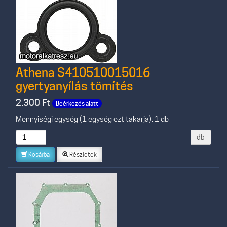
Athena S410510015016
gyertyanyílás tömítés
2.300
Ft
Beérkezés alatt
Mennyiségi egység (1 egység ezt takarja): 1 db
db
Kosárba
Részletek