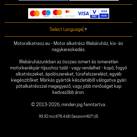
Select Language
▼
Motoralkatresz.eu - Motor alkatrész Webáruház, kis- és
nagykereskedés.
Webáruházunkban az összes ismert és ismeretlen
motorkerékpár-típushoz talál - vagy rendelhet - kopó, fogyó
alkatrészeket, ápolószereket, túrafelszerelést, egyéb
kiegészítőket. Márkás gyártók készletéből válogatva gyári
pótalkatrésszel megegyező, vagy jobb minőséget kap
kedvezőbb áron.
© 2013-2026, minden jog fenntartva.
93.92 ms | 678.4 kB | Session=607 | /5