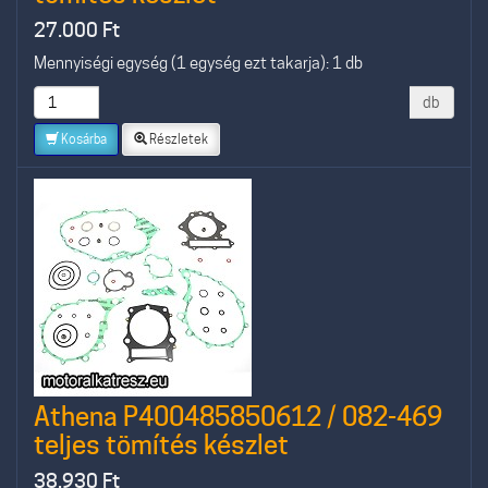
27.000
Ft
Mennyiségi egység (1 egység ezt takarja): 1 db
db
Kosárba
Részletek
Athena P400485850612 / 082-469
teljes tömítés készlet
38.930
Ft