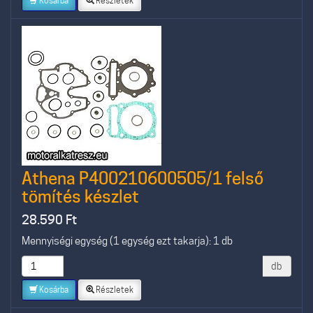
Kosárba
Részletek
Athena P400210600505/1 felső
tömítés készlet
28.590
Ft
Mennyiségi egység (1 egység ezt takarja): 1 db
db
Kosárba
Részletek