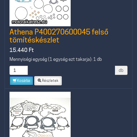
Athena P400270600045 felső
tömítéskészlet
15.440
Ft
Mennyiségi egység (1 egység ezt takarja): 1 db
db
Kosárba
Részletek