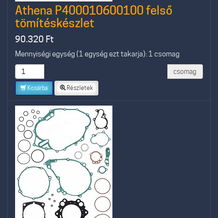
Athena P400010600100 felső
tömítéskészlet
90.320
Ft
Mennyiségi egység (1 egység ezt takarja): 1 csomag
csomag
Kosárba
Részletek