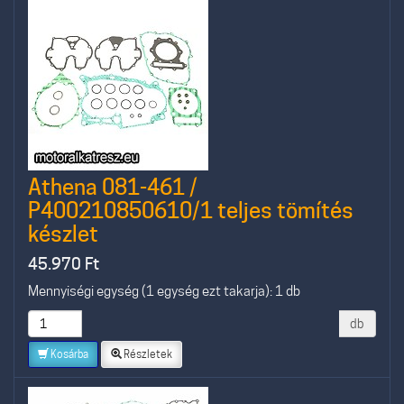
Athena 081-461 /
P400210850610/1 teljes tömítés
készlet
45.970
Ft
Mennyiségi egység (1 egység ezt takarja): 1 db
db
Kosárba
Részletek