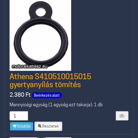
Athena S410510015015
gyertyanyílás tömítés
2.380
Ft
Beérkezés alatt
Mennyiségi egység (1 egység ezt takarja): 1 db
db
Kosárba
Részletek