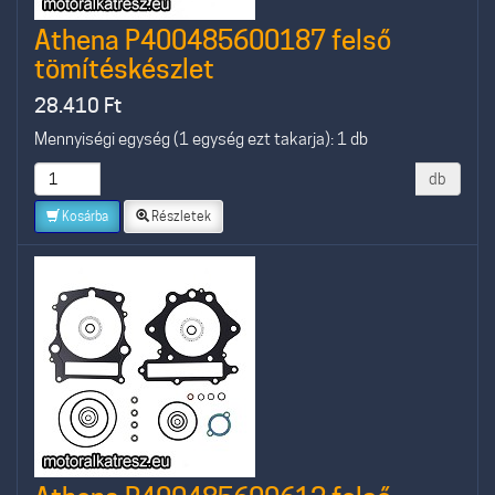
Athena P400485600187 felső
tömítéskészlet
28.410
Ft
Mennyiségi egység (1 egység ezt takarja): 1 db
db
Kosárba
Részletek