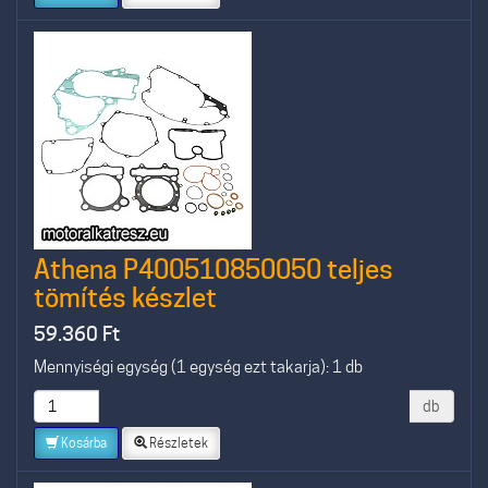
Athena P400510850050 teljes
tömítés készlet
59.360
Ft
Mennyiségi egység (1 egység ezt takarja): 1 db
db
Kosárba
Részletek