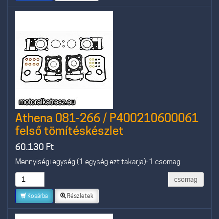
Athena 081-266 / P400210600061
felső tömítéskészlet
60.130
Ft
Mennyiségi egység (1 egység ezt takarja): 1 csomag
csomag
Kosárba
Részletek