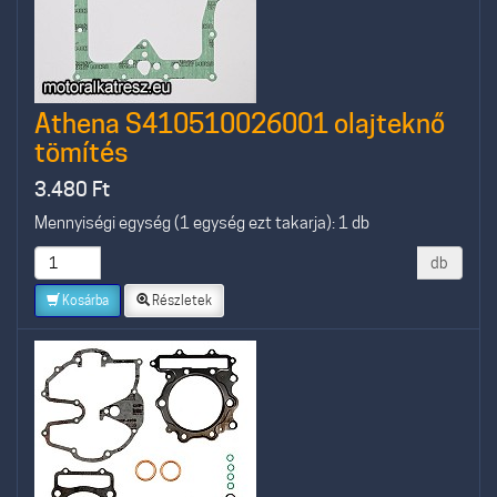
Athena S410510026001 olajteknő
tömítés
3.480
Ft
Mennyiségi egység (1 egység ezt takarja): 1 db
db
Kosárba
Részletek