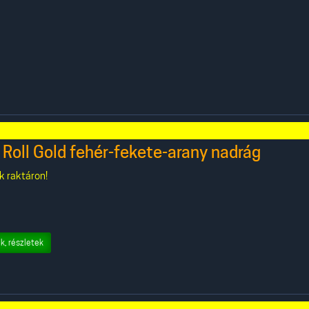
Roll Gold fehér-fekete-arany nadrág
k raktáron!
k, részletek