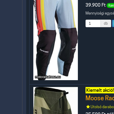
39.900
Ft
Rak
Mennyiségi egység
db
Kiemelt akció!
Moose Raci
Utolsó darabo