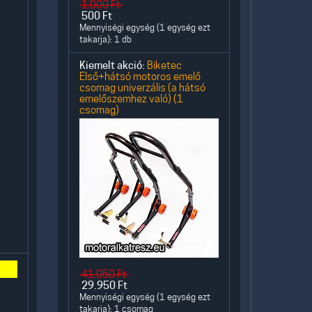
1.000
Ft
500
Ft
Mennyiségi egység (1 egység ezt
takarja): 1 db
Kiemelt akció:
Biketec
Első+hátsó motoros emelő
csomag univerzális (a hátsó
emelőszemhez való) (1
csomag)
41.050
Ft
29.950
Ft
Mennyiségi egység (1 egység ezt
takarja): 1 csomag