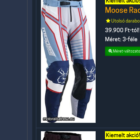
Kiemelt akció!
Moose Raci
Utolsó darabo
39.900
Ft-tól!
Méret: 3-féle
Méret-változato
Kiemelt akció!