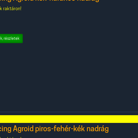
k raktáron!
k, részletek
ng Agroid piros-fehér-kék nadrág