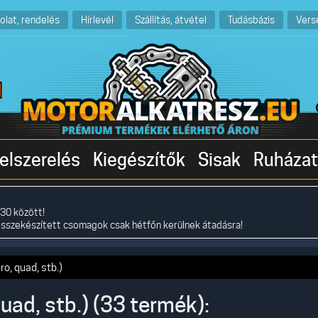
olat, rendelés
Hírlevél
Szállítás, átvétel
Tudásbázis
Vers
elszerelés
Kiegészítők
Sisak
Ruházat
30 között!
összekészített csomagok csak hétfőn kerülnek átadásra!
ro, quad, stb.)
quad, stb.) (33 termék):