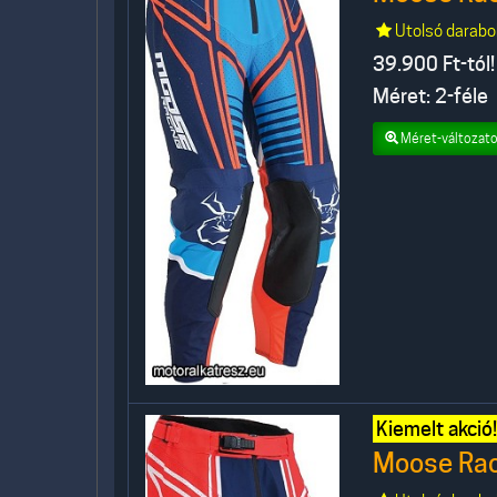
Utolsó darabo
39.900
Ft-tól!
Méret: 2-féle
Méret-változato
Kiemelt akció!
Moose Raci