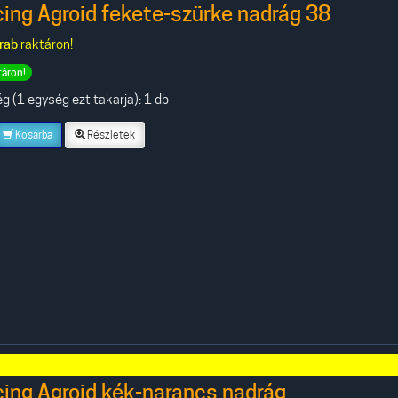
ing Agroid fekete-szürke nadrág 38
rab
raktáron!
táron!
 (1 egység ezt takarja): 1 db
Kosárba
Részletek
ing Agroid kék-narancs nadrág