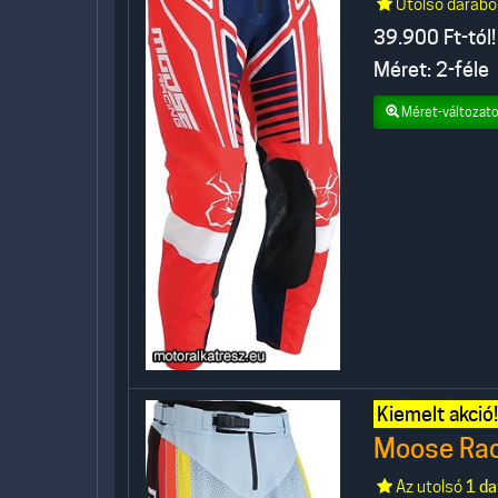
Utolsó darabo
39.900
Ft-tól!
Méret: 2-féle
Méret-változato
Kiemelt akció!
Moose Rac
Az utolsó
1 da