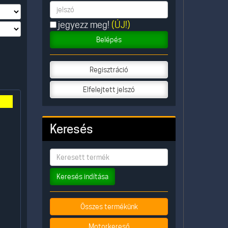
jegyezz meg!
(ÚJ!)
Belépés
Regisztráció
Elfelejtett jelszó
Keresés
Keresés indítása
Összes termékünk
Motorkereső