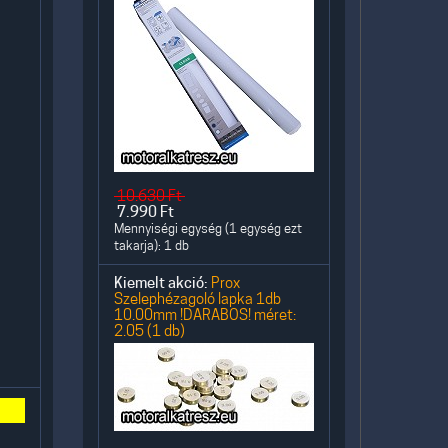
10.630
Ft
7.990
Ft
Mennyiségi egység (1 egység ezt
takarja): 1 db
Kiemelt akció:
Prox
Szelephézagoló lapka 1db
10.00mm !DARABOS! méret:
2.05 (1 db)