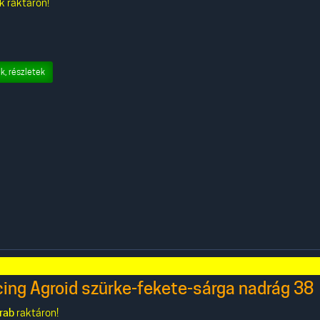
k raktáron!
k, részletek
ing Agroid szürke-fekete-sárga nadrág 38
rab
raktáron!