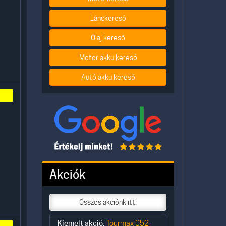
Lánckereső
Olaj kereső
Motor akku kereső
Autó akku kereső
Akciók
Összes akciónk itt!
Kiemelt akció:
Tourmax 052-