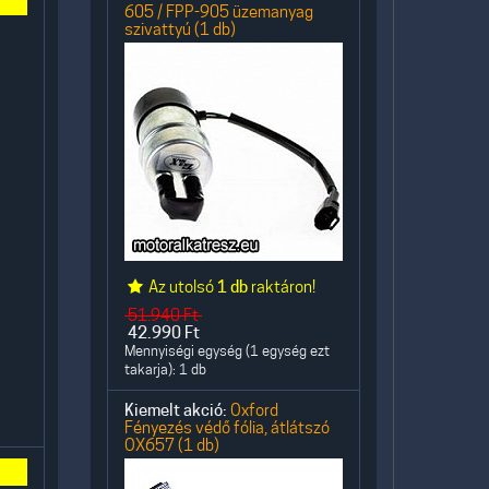
605 / FPP-905 üzemanyag
szivattyú (1 db)
Az utolsó
1 db
raktáron!
51.940
Ft
42.990
Ft
Mennyiségi egység (1 egység ezt
takarja): 1 db
Kiemelt akció:
Oxford
Fényezés védő fólia, átlátszó
OX657 (1 db)