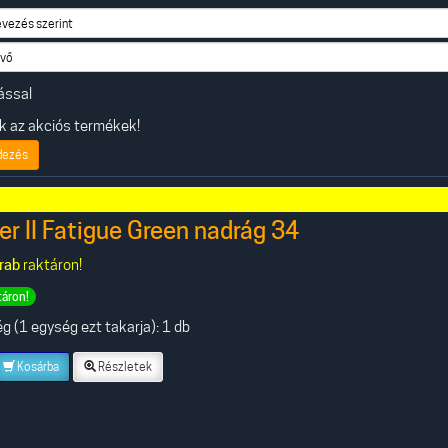
ással
 az akciós termékek!
dezés
r II Fatigue Green nadrág 34
rab
raktáron!
táron!
 (1 egység ezt takarja): 1 db
Kosárba
Részletek