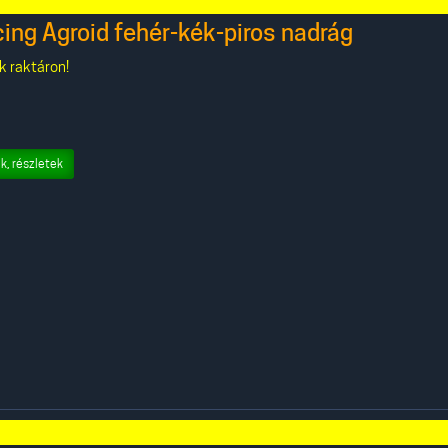
ng Agroid fehér-kék-piros nadrág
k raktáron!
k, részletek