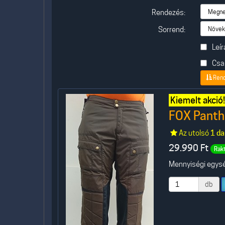
Rendezés:
Sorrend:
Leír
Csak
Ren
Kiemelt akció!
FOX Panthe
Az utolsó
1 da
29.990
Ft
Rak
Mennyiségi egység
db