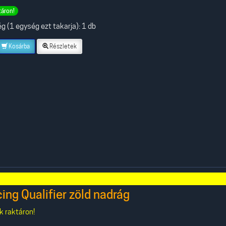
táron!
 (1 egység ezt takarja): 1 db
Kosárba
Részletek
ng Qualifier zöld nadrág
k raktáron!