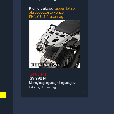
Kiemelt akció:
Kappa Hátsó
alu doboztartó konzol
KRA5103 (1 csomag)
54.990
Ft
39.990
Ft
Mennyiségi egység (1 egység ezt
takarja): 1 csomag