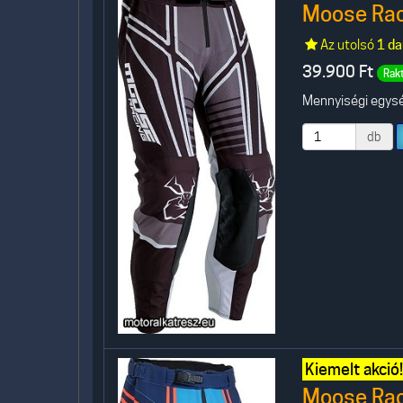
Moose Rac
Az utolsó
1 da
39.900
Ft
Rak
Mennyiségi egység
db
Kiemelt akció!
Moose Rac