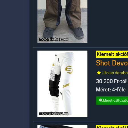
Kiemelt akció!
Shot Devo 
Utolsó darabo
30.200
Ft-tól!
Méret: 4-féle
Méret-változato