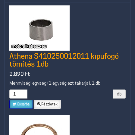
Athena S410250012011 kipufogó
tömítés 1db
2.890
Ft
Mennyiségi egység (1 egység ezt takarja): 1 db
db
Kosárba
Részletek