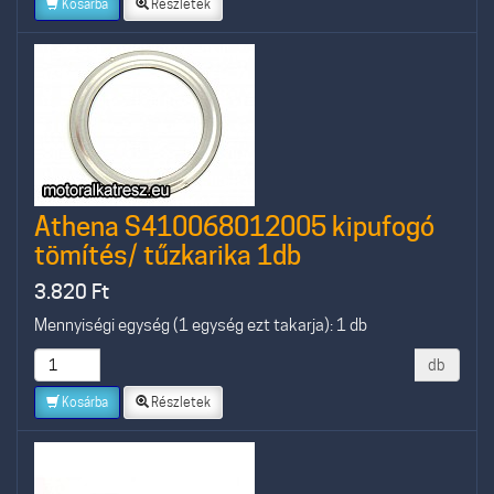
Kosárba
Részletek
Athena S410068012005 kipufogó
tömítés/ tűzkarika 1db
3.820
Ft
Mennyiségi egység (1 egység ezt takarja): 1 db
db
Kosárba
Részletek