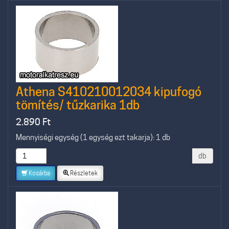
Athena S410210012034 kipufogó
tömítés/ tűzkarika 1db
2.890
Ft
Mennyiségi egység (1 egység ezt takarja): 1 db
db
Kosárba
Részletek