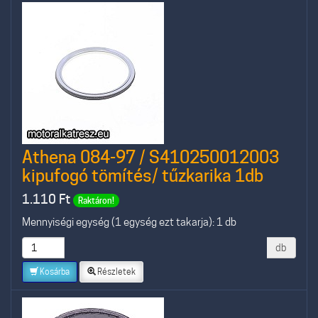
Athena 084-97 / S410250012003
kipufogó tömítés/ tűzkarika 1db
1.110
Ft
Raktáron!
Mennyiségi egység (1 egység ezt takarja): 1 db
db
Kosárba
Részletek