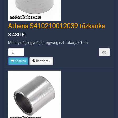
Athena S410210012039 tűzkarika
3.480
Ft
Mennyiségi egység (1 egység ezt takarja): 1 db
db
Kosárba
Részletek