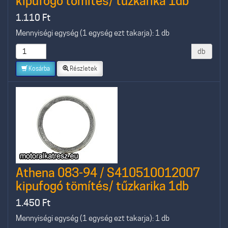
kipufogó tömítés/ tűzkarika 1db
1.110
Ft
Mennyiségi egység (1 egység ezt takarja): 1 db
db
Kosárba
Részletek
Athena 083-94 / S410510012007
kipufogó tömítés/ tűzkarika 1db
1.450
Ft
Mennyiségi egység (1 egység ezt takarja): 1 db