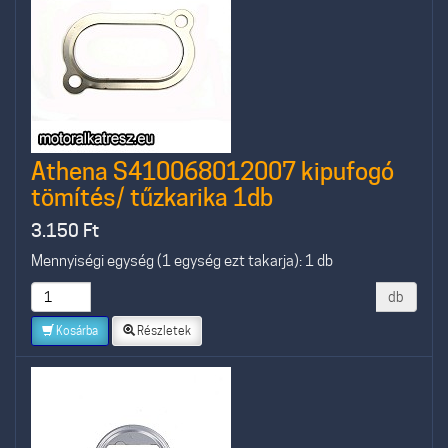
Athena S410068012007 kipufogó
tömítés/ tűzkarika 1db
3.150
Ft
Mennyiségi egység (1 egység ezt takarja): 1 db
db
Kosárba
Részletek