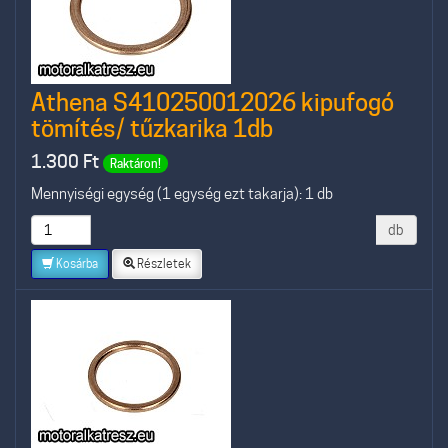
Athena S410250012026 kipufogó
tömítés/ tűzkarika 1db
1.300
Ft
Raktáron!
Mennyiségi egység (1 egység ezt takarja): 1 db
db
Kosárba
Részletek