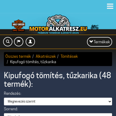
Toggl
navig
Toggle
Termékek
navigation
Összes termék
Alkatrészek
Tömítések
Kipufogó tömítés, tűzkarika
Kipufogó tömítés, tűzkarika (48
termék):
Rendezés:
Sorrend: