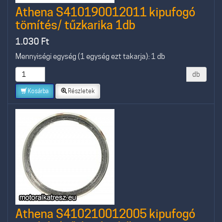
Athena S410190012011 kipufogó
tömítés/ tűzkarika 1db
1.030
Ft
Mennyiségi egység (1 egység ezt takarja): 1 db
db
Kosárba
Részletek
Athena S410210012005 kipufogó