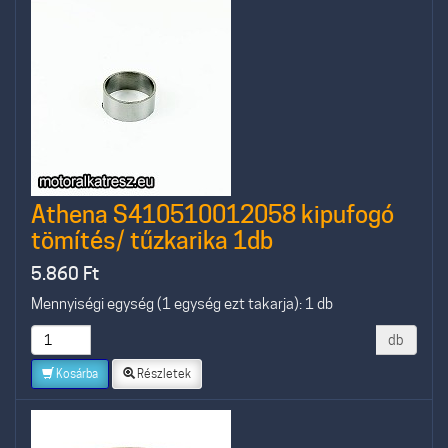
Athena S410510012058 kipufogó
tömítés/ tűzkarika 1db
5.860
Ft
Mennyiségi egység (1 egység ezt takarja): 1 db
db
Kosárba
Részletek