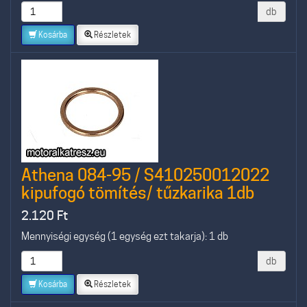
db
Kosárba
Részletek
Athena 084-95 / S410250012022
kipufogó tömítés/ tűzkarika 1db
2.120
Ft
Mennyiségi egység (1 egység ezt takarja): 1 db
db
Kosárba
Részletek