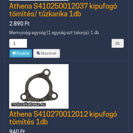
Athena S410250012037 kipufogó
tömítés/ tűzkarika 1db
2.890
Ft
Mennyiségi egység (1 egység ezt takarja): 1 db
db
Kosárba
Részletek
Athena S410270012012 kipufogó
tömítés 1db
940
Ft