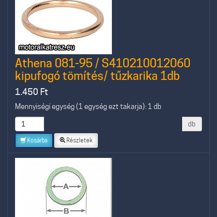
Athena 081-95 / S410210012060
kipufogó tömítés/ tűzkarika 1db
1.450
Ft
Mennyiségi egység (1 egység ezt takarja): 1 db
db
Kosárba
Részletek