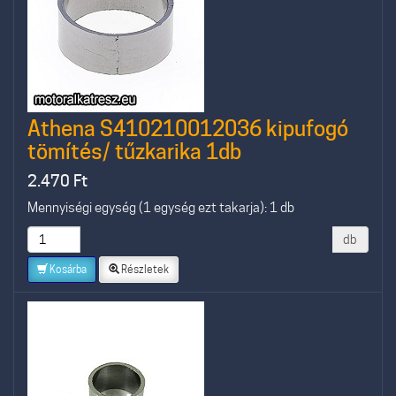
Athena S410210012036 kipufogó
tömítés/ tűzkarika 1db
2.470
Ft
Mennyiségi egység (1 egység ezt takarja): 1 db
db
Kosárba
Részletek