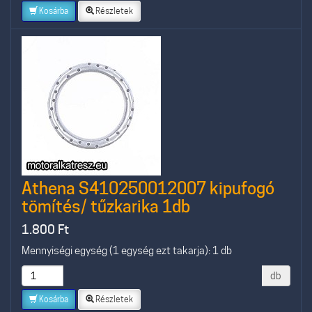
Kosárba
Részletek
Athena S410250012007 kipufogó
tömítés/ tűzkarika 1db
1.800
Ft
Mennyiségi egység (1 egység ezt takarja): 1 db
db
Kosárba
Részletek