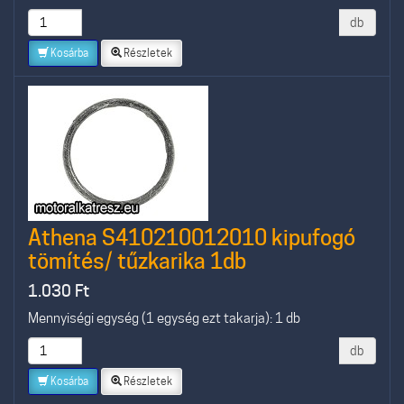
db
Kosárba
Részletek
Athena S410210012010 kipufogó
tömítés/ tűzkarika 1db
1.030
Ft
Mennyiségi egység (1 egység ezt takarja): 1 db
db
Kosárba
Részletek