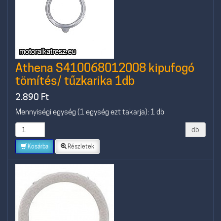
Athena S410068012008 kipufogó
tömítés/ tűzkarika 1db
2.890
Ft
Mennyiségi egység (1 egység ezt takarja): 1 db
db
Kosárba
Részletek