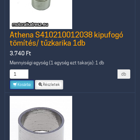
Athena S410210012038 kipufogó
tömítés/ tűzkarika 1db
3.740
Ft
Mennyiségi egység (1 egység ezt takarja): 1 db
db
Kosárba
Részletek