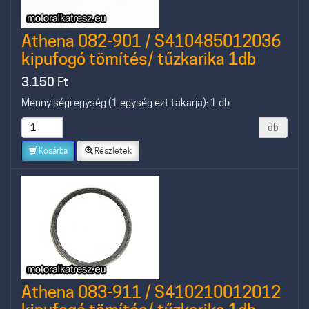
Athena 082-901 / S410485012036
kipufogó tömítés/ tűzkarika 1db
3.150
Ft
Mennyiségi egység (1 egység ezt takarja): 1 db
db
Kosárba
Részletek
Athena 083-911 / S410210012012