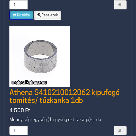
db
Kosárba
Részletek
Athena S410210012062 kipufogó
tömítés/ tűzkarika 1db
4.500
Ft
Mennyiségi egység (1 egység ezt takarja): 1 db
db