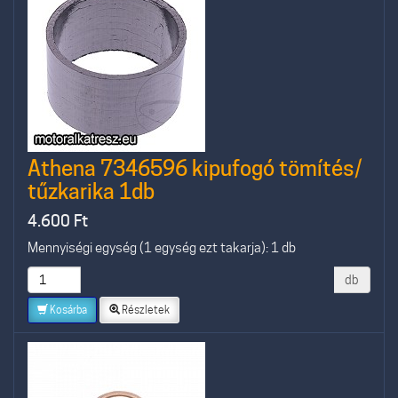
Athena 7346596 kipufogó tömítés/
tűzkarika 1db
4.600
Ft
Mennyiségi egység (1 egység ezt takarja): 1 db
db
Kosárba
Részletek