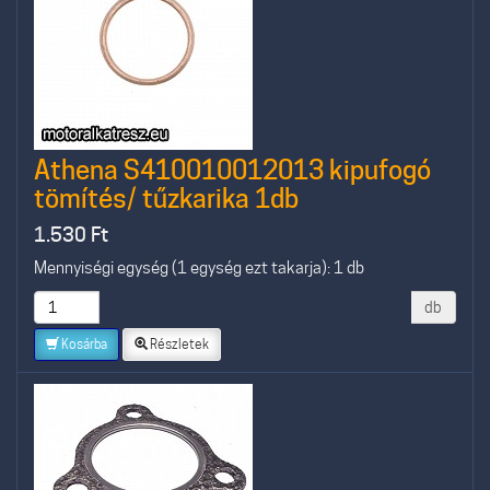
Athena S410010012013 kipufogó
tömítés/ tűzkarika 1db
1.530
Ft
Mennyiségi egység (1 egység ezt takarja): 1 db
db
Kosárba
Részletek