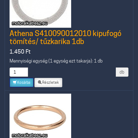
Athena S410090012010 kipufogó
tömítés/ tűzkarika 1db
1.450
Ft
Mennyiségi egység (1 egység ezt takarja): 1 db
db
Kosárba
Részletek