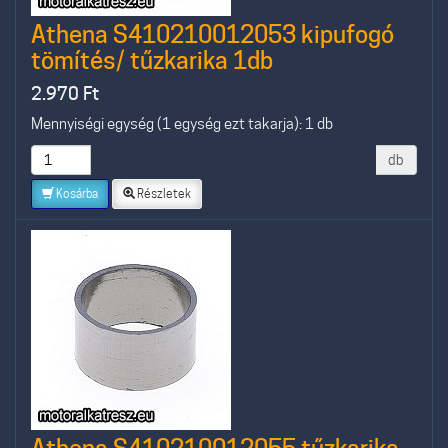
Athena S410210012053 kipufogó
tömítés/ tűzkarika 1db
2.970
Ft
Mennyiségi egység (1 egység ezt takarja): 1 db
db
Kosárba
Részletek