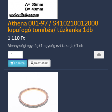
Athena 081-97 / S410210012008
kipufogó tömítés/ tűzkarika 1db
1.110
Ft
Mennyiségi egység (1 egység ezt takarja): 1 db
db
Kosárba
Részletek