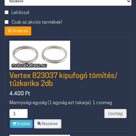
Leírással
Csak az akciós termékek!
Rendezés
Vertex 823037 kipufogó tömítés/
tűzkarika 2db
4.400
Ft
Mennyiségi egység (1 egység ezt takarja): 1 csomag
csomag
Kosárba
Részletek