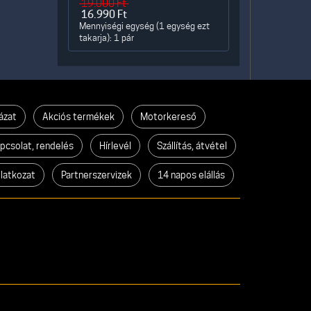
19.000
Ft
16.990
Ft
Mennyiségi egység (1 egység ezt
takarja): 1 pár
ázat
Akciós termékek
Motorkereső
pcsolat, rendelés
Hírlevél
Szállítás, átvétel
ilatkozat
Partnerszervizek
14 napos elállás