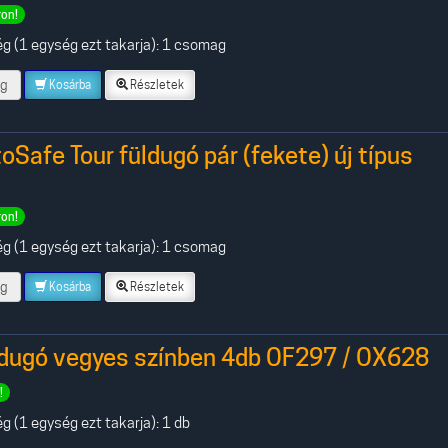
ron!
g (1 egység ezt takarja): 1 csomag
g
Kosárba
Részletek
oSafe Tour füldugó pár (fekete) új típus
ron!
g (1 egység ezt takarja): 1 csomag
g
Kosárba
Részletek
ldugó vegyes színben 4db OF297 / OX628
!
 (1 egység ezt takarja): 1 db