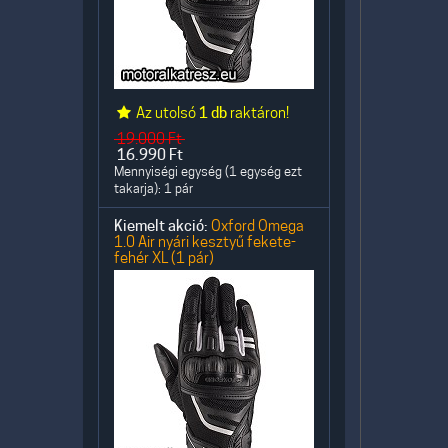
Az utolsó
1 db
raktáron!
19.000
Ft
16.990
Ft
Mennyiségi egység (1 egység ezt
takarja): 1 pár
Kiemelt akció:
Oxford Omega
1.0 Air nyári kesztyű fekete-
fehér XL (1 pár)