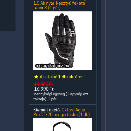
1.0 Air nyári kesztyű fekete-
fehér S (1 pár)
Az utolsó
1 db
raktáron!
19.000
Ft
16.990
Ft
Mennyiségi egység (1 egység ezt
takarja): 1 pár
Kiemelt akció:
Oxford Aqua
Pro DE-20 hengertáska (1 db)