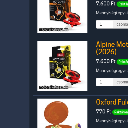
7.600
Ft
Raktá
Mennyiségi egysé
csoma
Alpine Mot
(2026)
7.600
Ft
Raktá
Mennyiségi egysé
csoma
Oxford Fü
770
Ft
Raktáron
Mennyiségi egység