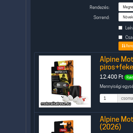
Rendezés:
Sorrend:
Leír
Csak
Ren
Alpine Mot
piros+feke
12.400
Ft
Rak
Mennyiségi egysé
csoma
Alpine Mot
(2026)