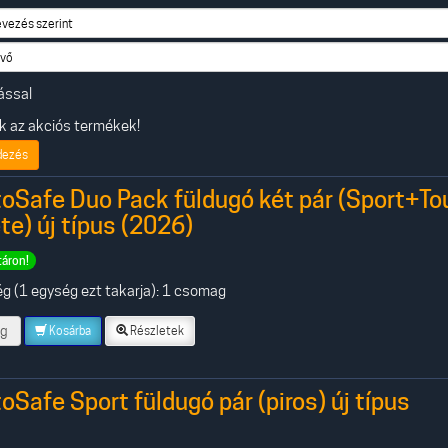
ással
 az akciós termékek!
dezés
oSafe Duo Pack füldugó két pár (Sport+Tou
te) új típus (2026)
táron!
g (1 egység ezt takarja): 1 csomag
g
Kosárba
Részletek
oSafe Sport füldugó pár (piros) új típus