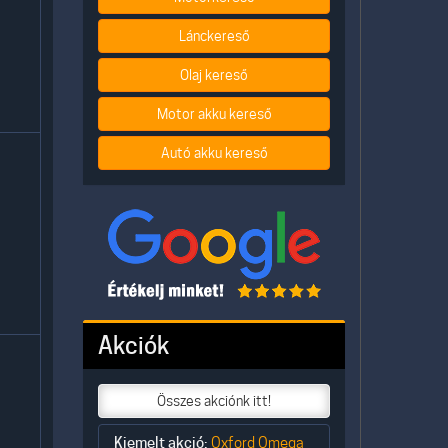
Lánckereső
Olaj kereső
Motor akku kereső
Autó akku kereső
Akciók
Összes akciónk itt!
Kiemelt akció:
Oxford Omega