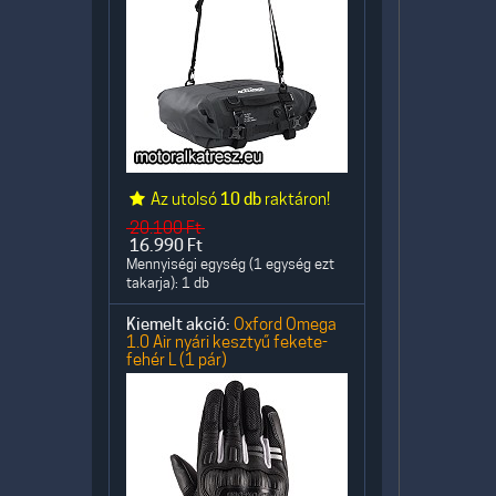
Az utolsó
10 db
raktáron!
20.100
Ft
16.990
Ft
Mennyiségi egység (1 egység ezt
takarja): 1 db
Kiemelt akció:
Oxford Omega
1.0 Air nyári kesztyű fekete-
fehér L (1 pár)