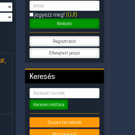
jegyezz meg!
(ÚJ!)
Belépés
Regisztráció
Elfelejtett jelszó
r,
Keresés
Keresés indítása
Összes termékünk
Motorkereső