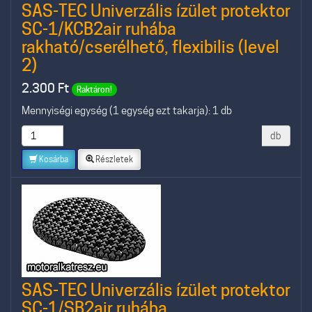
SAS-TEC Univerzális ízület protektor
SC-1/KCB2air ruhába
rakható/cserélhető, flexibilis (level
2)
2.300
Ft
Raktáron!
Mennyiségi egység (1 egység ezt takarja): 1 db
db
Kosárba
Részletek
SAS-TEC Univerzális ízület protektor
SC-1/SB2air ruhába