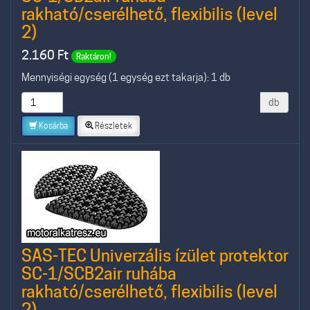
rakható/cserélhető, flexibilis (level
2)
2.160
Ft
Raktáron!
Mennyiségi egység (1 egység ezt takarja): 1 db
db
Kosárba
Részletek
SAS-TEC Univerzális ízület protektor
SC-1/SCB2air ruhába
rakható/cserélhető, flexibilis (level
2)