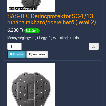
SAS-TEC Gerincprotektor SC-1/13
ruhába rakható/cserélhető (level 2)
6.200
Ft
Raktáron!
Mennyiségi egység (1 egység ezt takarja): 1 db
db
Kosárba
Részletek