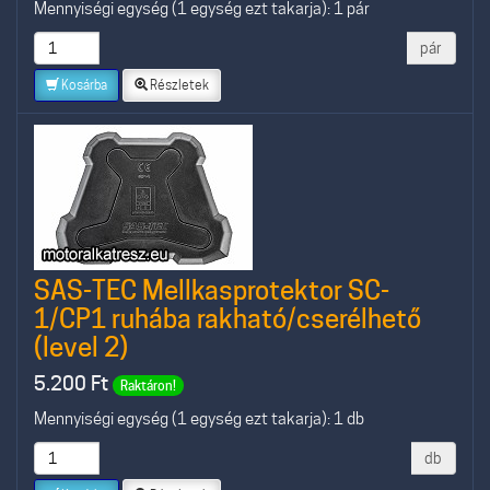
Mennyiségi egység (1 egység ezt takarja): 1 pár
pár
Kosárba
Részletek
SAS-TEC Mellkasprotektor SC-
1/CP1 ruhába rakható/cserélhető
(level 2)
5.200
Ft
Raktáron!
Mennyiségi egység (1 egység ezt takarja): 1 db
db