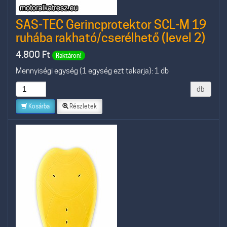
SAS-TEC Gerincprotektor SCL-M 19
ruhába rakható/cserélhető (level 2)
4.800
Ft
Raktáron!
Mennyiségi egység (1 egység ezt takarja): 1 db
db
Kosárba
Részletek