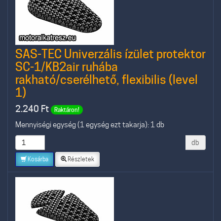
SAS-TEC Univerzális ízület protektor
SC-1/KB2air ruhába
rakható/cserélhető, flexibilis (level
1)
2.240
Ft
Raktáron!
Mennyiségi egység (1 egység ezt takarja): 1 db
db
Kosárba
Részletek