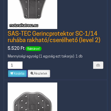
SAS-TEC Gerincprotektor SC-1/14
ruhába rakható/cserélhető (level 2)
5.520
Ft
Raktáron!
Mennyiségi egység (1 egység ezt takarja): 1 db
db
Kosárba
Részletek