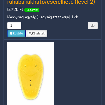
ruhába rakható/cserélhető (level 2)
5.720
Ft
Raktáron!
Mennyiségi egység (1 egység ezt takarja): 1 db
db
Kosárba
Részletek