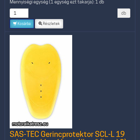
Mennyiségi egység (1 egység ezt takarja): 1 db
db
Kosárba
Részletek
SAS-TEC Gerincprotektor SCL-L 19