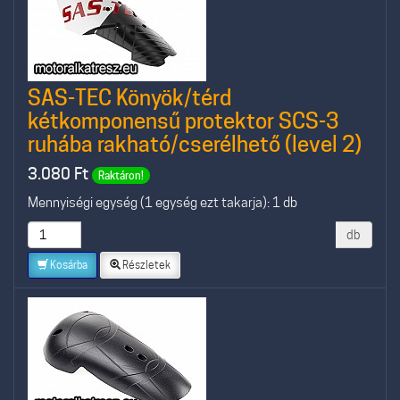
SAS-TEC Könyök/térd
kétkomponensű protektor SCS-3
ruhába rakható/cserélhető (level 2)
3.080
Ft
Raktáron!
Mennyiségi egység (1 egység ezt takarja): 1 db
db
Kosárba
Részletek