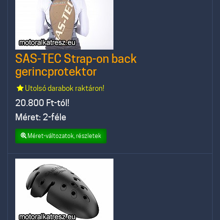
SAS-TEC Strap-on back
gerincprotektor
Utolsó darabok raktáron!
20.800
Ft-tól!
Méret: 2-féle
Méret-változatok, részletek