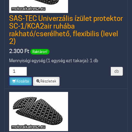
SAS-TEC Univerzális ízület protektor
SC-1/KCA2air ruhába
rakható/cserélhető, flexibilis (level
2)
2.300
Ft
Raktáron!
Mennyiségi egység (1 egység ezt takarja): 1 db
db
Kosárba
Részletek