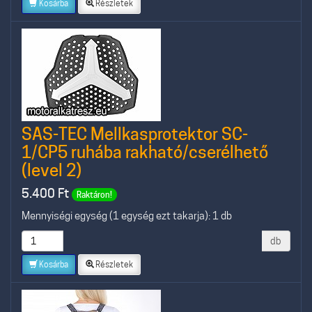
Kosárba
Részletek
SAS-TEC Mellkasprotektor SC-
1/CP5 ruhába rakható/cserélhető
(level 2)
5.400
Ft
Raktáron!
Mennyiségi egység (1 egység ezt takarja): 1 db
db
Kosárba
Részletek