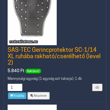
SAS-TEC Gerincprotektor SC-1/14
XL ruhába rakható/cserélhető (level
2)
5.840
Ft
Raktáron!
Mennyiségi egység (1 egység ezt takarja): 1 db
db
Kosárba
Részletek