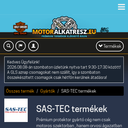
Toggl
navig
Toggle
Termékek
navigation
Kedves Ügyfelünk!
2026.08.08-án szombaton üzletünk nyitva tart 9:30-17:30 között!
A GLS aznap csomagokat nem szállít, így a szombaton
összekészített csomagok csak hétfőn kerülnek átadásra!
Összes termék
Gyártók
SAS-TEC termékek
SAS-TEC termékek
Prémium protektor gyártó cég nem csak
motoros szektorban , hanem orvosi ágazatban