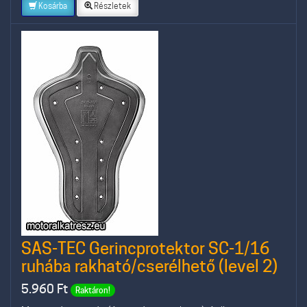
Kosárba
Részletek
SAS-TEC Gerincprotektor SC-1/16
ruhába rakható/cserélhető (level 2)
5.960
Ft
Raktáron!