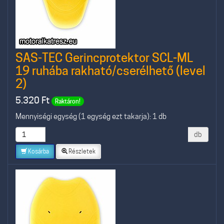
SAS-TEC Gerincprotektor SCL-ML
19 ruhába rakható/cserélhető (level
2)
5.320
Ft
Raktáron!
Mennyiségi egység (1 egység ezt takarja): 1 db
db
Kosárba
Részletek