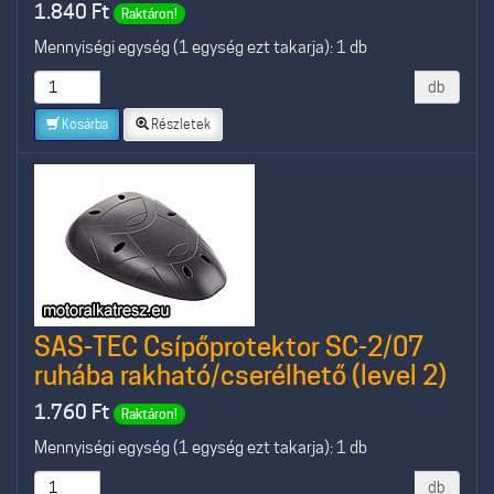
1.840
Ft
Raktáron!
Mennyiségi egység (1 egység ezt takarja): 1 db
db
Kosárba
Részletek
SAS-TEC Csípőprotektor SC-2/07
ruhába rakható/cserélhető (level 2)
1.760
Ft
Raktáron!
Mennyiségi egység (1 egység ezt takarja): 1 db
db