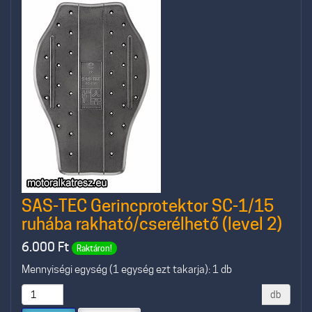
SAS-TEC Gerincprotektor SC-1/15
ruhába rakható/cserélhető (level 2)
6.000
Ft
Raktáron!
Mennyiségi egység (1 egység ezt takarja): 1 db
db