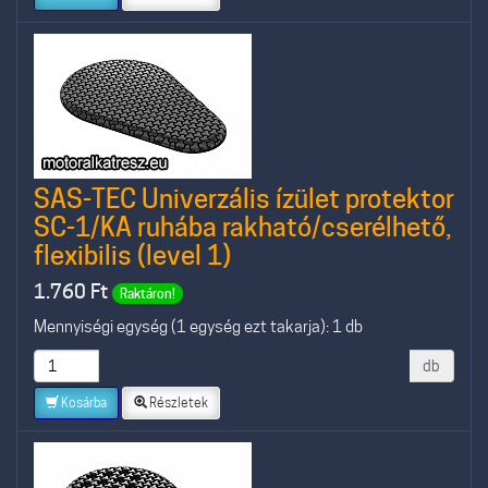
SAS-TEC Univerzális ízület protektor
SC-1/KA ruhába rakható/cserélhető,
flexibilis (level 1)
1.760
Ft
Raktáron!
Mennyiségi egység (1 egység ezt takarja): 1 db
db
Kosárba
Részletek