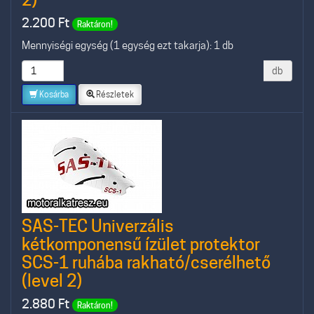
2.200
Ft
Raktáron!
Mennyiségi egység (1 egység ezt takarja): 1 db
db
Kosárba
Részletek
SAS-TEC Univerzális
kétkomponensű ízület protektor
SCS-1 ruhába rakható/cserélhető
(level 2)
2.880
Ft
Raktáron!