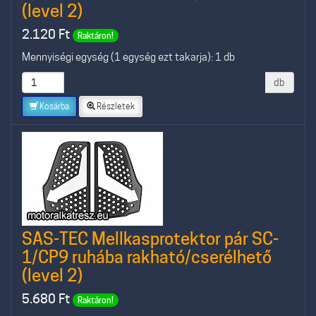
(level 2)
2.120
Ft
Raktáron!
Mennyiségi egység (1 egység ezt takarja): 1 db
db
Kosárba
Részletek
SAS-TEC Mellkasprotektor pár SC-
1/CP9 ruhába rakható/cserélhető
(level 2)
5.680
Ft
Raktáron!