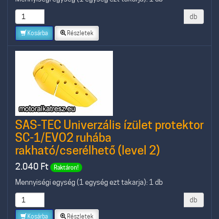
db
Kosárba
Részletek
SAS-TEC Univerzális ízület protektor
SC-1/EVO2 ruhába
rakható/cserélhető (level 2)
2.040
Ft
Raktáron!
Mennyiségi egység (1 egység ezt takarja): 1 db
db
Kosárba
Részletek