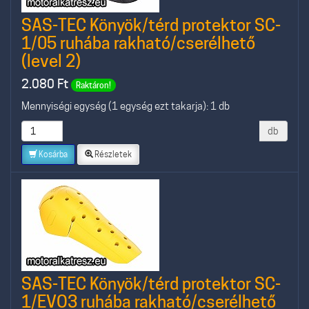
SAS-TEC Könyök/térd protektor SC-
1/05 ruhába rakható/cserélhető
(level 2)
2.080
Ft
Raktáron!
Mennyiségi egység (1 egység ezt takarja): 1 db
db
Kosárba
Részletek
SAS-TEC Könyök/térd protektor SC-
1/EVO3 ruhába rakható/cserélhető