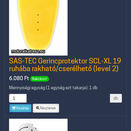
SAS-TEC Gerincprotektor SCL-XL 19
ruhába rakható/cserélhető (level 2)
6.080
Ft
Raktáron!
Mennyiségi egység (1 egység ezt takarja): 1 db
db
Kosárba
Részletek