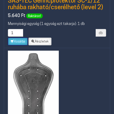
SAS-TEC Gerincprotektor SC-1/12
ruhába rakható/cserélhető (level 2)
5.640
Ft
Raktáron!
Mennyiségi egység (1 egység ezt takarja): 1 db
db
Kosárba
Részletek