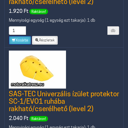
rakható/cserélhető (level 2)
1.920
Ft
Raktáron!
Mennyiségi egység (1 egység ezt takarja): 1 db
db
Kosárba
Részletek
SAS-TEC Univerzális ízület protektor
SC-1/EVO1 ruhába
rakható/cserélhető (level 2)
2.040
Ft
Raktáron!
Mennyiségi egység (1 egység ezt takarja): 1 db