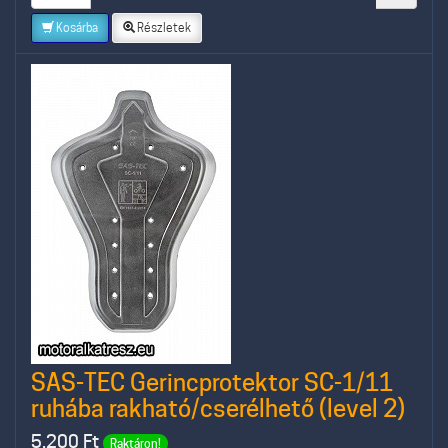
Kosárba
Részletek
SAS-TEC Gerincprotektor SC-1/11
ruhába rakható/cserélhető (level 2)
5.200
Ft
Raktáron!