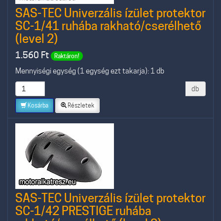
SAS-TEC Univerzális ízület protektor
SC-1/41 ruhába rakható/cserélhető
(level 2)
1.560
Ft
Raktáron!
Mennyiségi egység (1 egység ezt takarja): 1 db
db
Kosárba
Részletek
SAS-TEC Univerzális ízület protektor
SC-1/42 PRESTIGE ruhába