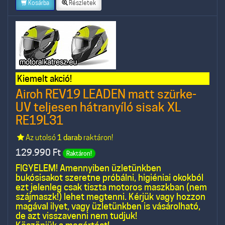
Kosárba
Részletek
Kiemelt akció!
Airoh REV19 LEADEN matt szürke-
UV teljesen hátranyíló sisak XL
RE19L31
Az utolsó
1 darab
raktáron!
129.990
Ft
Raktáron!
FIGYELEM! Amennyiben üzletünkben
bukósisakot szeretne próbálni, higiéniai okokból
ezt jelenleg csak tiszta motoros maszkban (nem
szájmaszk!) lehet megtenni. Kérjük vagy hozzon
magával ilyet, vagy üzletünkben is vásárolható,
de azt visszavenni nem tudjuk!