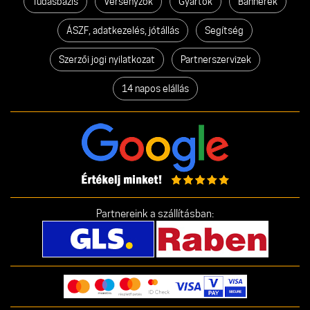
Tudásbázis
Versenyzők
Gyártók
Bannerek
ÁSZF, adatkezelés, jótállás
Segítség
Szerzői jogi nyilatkozat
Partnerszervizek
14 napos elállás
Partnereink a szállításban: