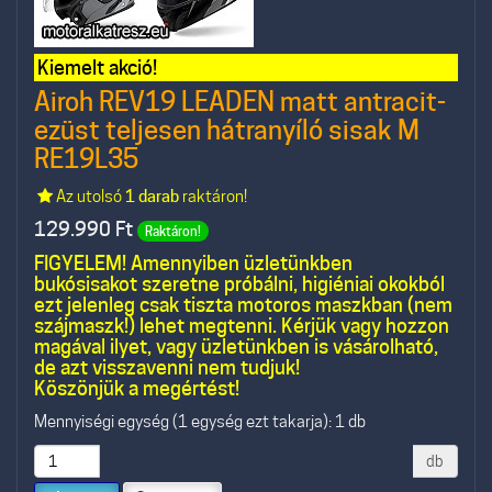
Kiemelt akció!
Airoh REV19 LEADEN matt antracit-
ezüst teljesen hátranyíló sisak M
RE19L35
Az utolsó
1 darab
raktáron!
129.990
Ft
Raktáron!
FIGYELEM! Amennyiben üzletünkben
bukósisakot szeretne próbálni, higiéniai okokból
ezt jelenleg csak tiszta motoros maszkban (nem
szájmaszk!) lehet megtenni. Kérjük vagy hozzon
magával ilyet, vagy üzletünkben is vásárolható,
de azt visszavenni nem tudjuk!
Köszönjük a megértést!
Mennyiségi egység (1 egység ezt takarja): 1 db
db