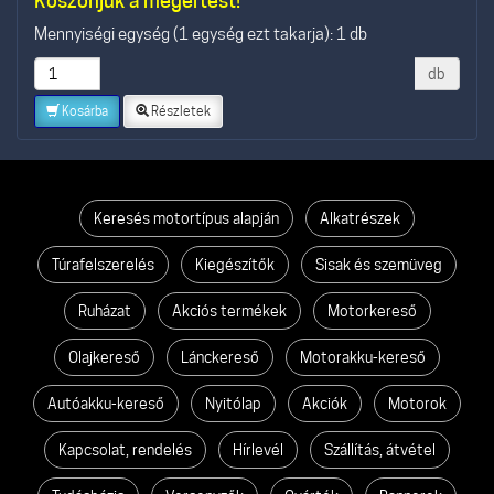
Köszönjük a megértést!
Mennyiségi egység (1 egység ezt takarja): 1 db
db
Kosárba
Részletek
Keresés motortípus alapján
Alkatrészek
Túrafelszerelés
Kiegészítők
Sisak és szemüveg
Ruházat
Akciós termékek
Motorkereső
Olajkereső
Lánckereső
Motorakku-kereső
Autóakku-kereső
Nyitólap
Akciók
Motorok
Kapcsolat, rendelés
Hírlevél
Szállítás, átvétel