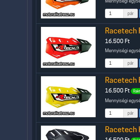
Mennyiségi egység
pár
Racetech 
16.500
Ft
Mennyiségi egység
pár
Racetech 
16.500
Ft
Rak
Mennyiségi egység
pár
Racetech 
16.500
Ft