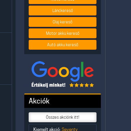
Lánckereső
Olaj kereső
Motor akku kereső
Autó akku kereső
Akciók
Összes akciónk itt!
Kiemelt akció:
Seventy