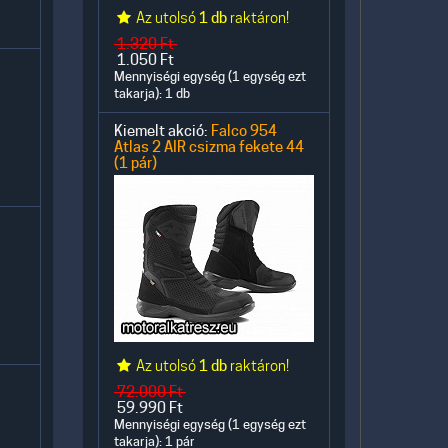
Az utolsó
1 db
raktáron!
1.320
Ft
1.050
Ft
Mennyiségi egység (1 egység ezt
takarja): 1 db
Kiemelt akció:
Falco 954
Atlas 2 AIR csizma fekete 44
(1 pár)
Az utolsó
1 db
raktáron!
72.000
Ft
59.990
Ft
Mennyiségi egység (1 egység ezt
takarja): 1 pár