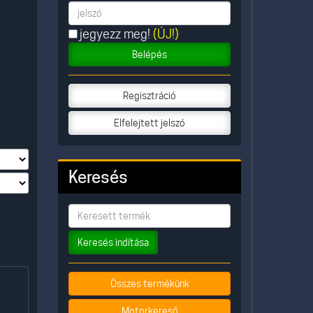
jegyezz meg!
(ÚJ!)
Belépés
Regisztráció
Elfelejtett jelszó
Keresés
Keresés indítása
Összes termékünk
Motorkereső