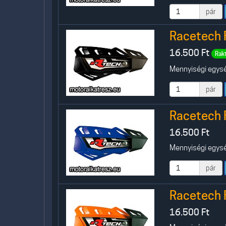
pár
Racetech 
16.500
Ft
Rak
Mennyiségi egység
pár
Racetech 
16.500
Ft
Mennyiségi egység
pár
Racetech 
16.500
Ft