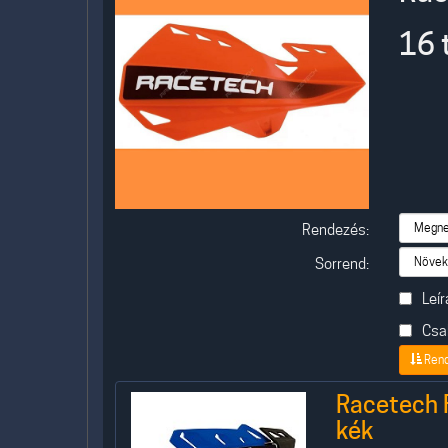
16 
Rendezés:
Sorrend:
Leír
Csak
Ren
Racetech 
kék