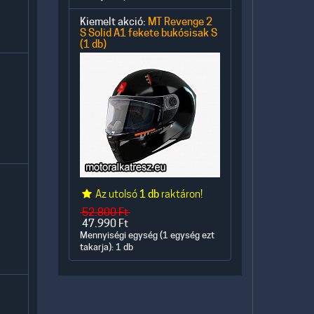
Kiemelt akció:
MT Revenge 2
S Solid A1 fekete bukósisak S
(1 db)
Az utolsó
1 db
raktáron!
52.800
Ft
47.990
Ft
Mennyiségi egység (1 egység ezt
takarja): 1 db