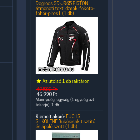
Degrees SD-JR65 PISTON
átmeneti textildzseki fekete-
fehér-piros L (1 db)
Az utolsó
1 db
raktáron!
49.500
Ft
46.990
Ft
Mennyiségi egység (1 egység ezt
takarja): 1 db
Kiemelt akció:
FUCHS
SILKOLENE Bukósisak tisztító
és ápoló szett (1 db)