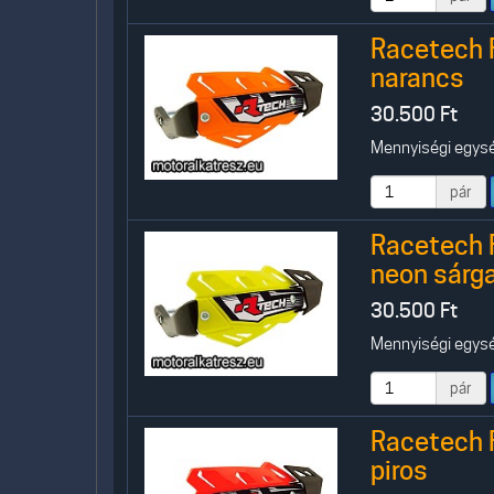
Racetech 
narancs
30.500
Ft
Mennyiségi egység
pár
Racetech 
neon sárg
30.500
Ft
Mennyiségi egység
pár
Racetech 
piros