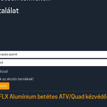
találat
ással
 az akciós termékek!
dezés
FLX Alumínium betétes ATV/Quad kézvédő