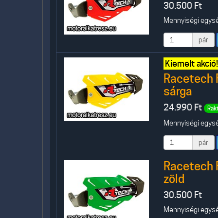
30.500
Ft
Mennyiségi egység
pár
Kiemelt akció!
Racetech 
sárga
24.990
Ft
Rak
Mennyiségi egység
pár
Racetech 
zöld
30.500
Ft
Mennyiségi egység