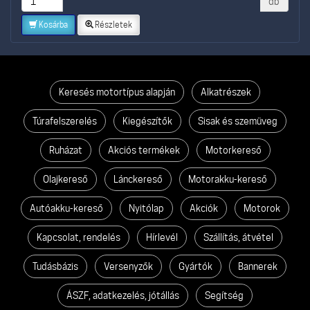
db
Kosárba
Részletek
Keresés motortípus alapján
Alkatrészek
Túrafelszerelés
Kiegészítők
Sisak és szemüveg
Ruházat
Akciós termékek
Motorkereső
Olajkereső
Lánckereső
Motorakku-kereső
Autóakku-kereső
Nyitólap
Akciók
Motorok
Kapcsolat, rendelés
Hírlevél
Szállítás, átvétel
Tudásbázis
Versenyzők
Gyártók
Bannerek
ÁSZF, adatkezelés, jótállás
Segítség