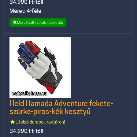
34.990
Ft-tól!
Méret: 4-féle
Méret-változatok, részletek
Held Hamada Adventure fekete-
szürke-piros-kék kesztyű
Utolsó darabok raktáron!
34.990
Ft-tól!