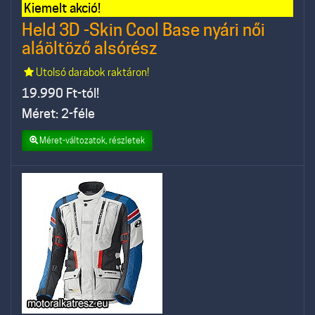
Kiemelt akció!
Held 3D -Skin Cool Base nyári női
aláöltöző alsórész
Utolsó darabok raktáron!
19.990
Ft-tól!
Méret: 2-féle
Méret-változatok, részletek