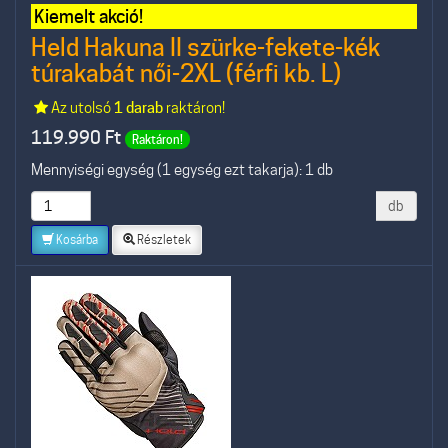
Kiemelt akció!
Held Hakuna II szürke-fekete-kék
túrakabát női-2XL (férfi kb. L)
Az utolsó
1 darab
raktáron!
119.990
Ft
Raktáron!
Mennyiségi egység (1 egység ezt takarja): 1 db
db
Kosárba
Részletek