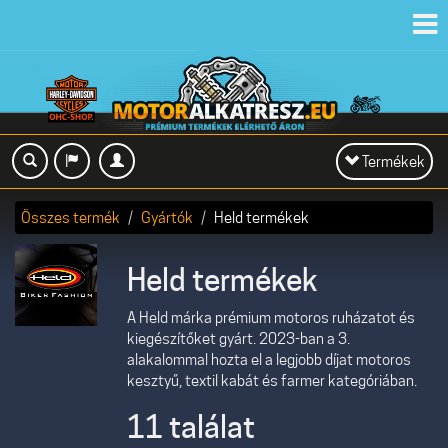
Toggl
navig
Toggle
Termékek
navigation
Összes termék
Gyártók
Held termékek
Held termékek
A Held márka prémium motoros ruházatot és
kiegészítőket gyárt. 2023-ban a 3.
alakalommal hozta el a legjobb díjat motoros
kesztyű, textil kabát és farmer kategóriában.
11 találat