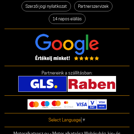
Szerzői jogi nyilatkozat
Partnerszervizek
14 napos elállás
Partnereink a szállításban:
Select Language
▼
Motoralkatresz.eu - Motor alkatrész Webáruház, kis- és