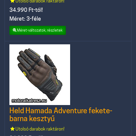
Utolsó darabok raktáron!
34.990
Ft-tól!
Méret: 3-féle
Méret-változatok, részletek
Held Hamada Adventure fekete-
barna kesztyű
Utolsó darabok raktáron!