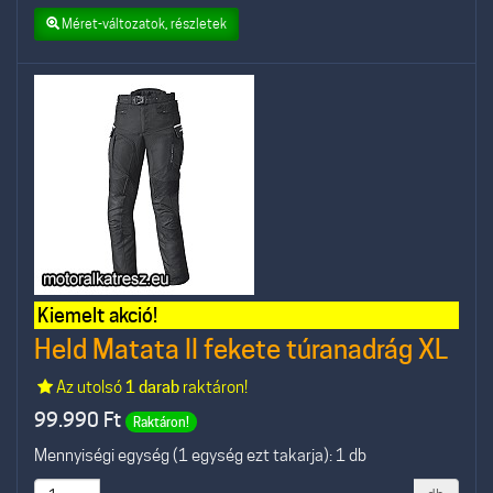
Méret-változatok, részletek
Kiemelt akció!
Held Matata II fekete túranadrág XL
Az utolsó
1 darab
raktáron!
99.990
Ft
Raktáron!
Mennyiségi egység (1 egység ezt takarja): 1 db