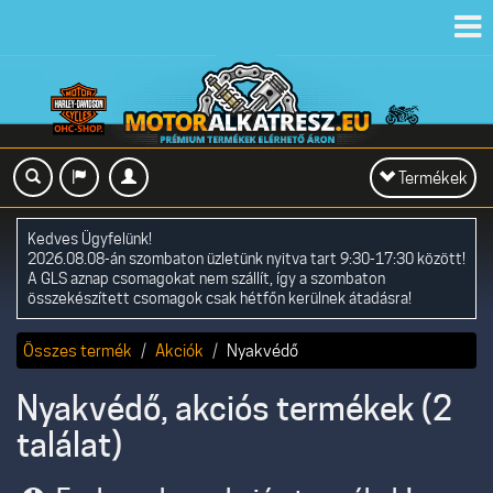
Toggl
navig
Toggle
Termékek
navigation
Kedves Ügyfelünk!
2026.08.08-án szombaton üzletünk nyitva tart 9:30-17:30 között!
A GLS aznap csomagokat nem szállít, így a szombaton
összekészített csomagok csak hétfőn kerülnek átadásra!
Összes termék
Akciók
Nyakvédő
Nyakvédő, akciós termékek (2
találat)