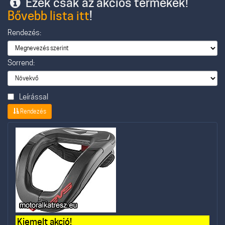
Ezek csak az akciós termékek!
Bővebb lista itt
!
Rendezés:
Sorrend:
Leírással
Rendezés
Kiemelt akció!