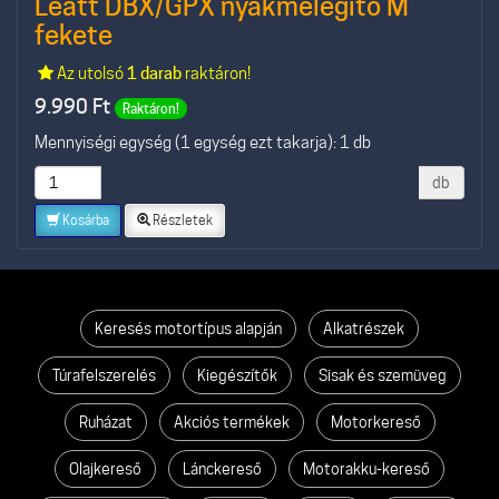
Leatt DBX/GPX nyakmelegítő M
fekete
Az utolsó
1 darab
raktáron!
9.990
Ft
Raktáron!
Mennyiségi egység (1 egység ezt takarja): 1 db
db
Kosárba
Részletek
Keresés motortípus alapján
Alkatrészek
Túrafelszerelés
Kiegészítők
Sisak és szemüveg
Ruházat
Akciós termékek
Motorkereső
Olajkereső
Lánckereső
Motorakku-kereső