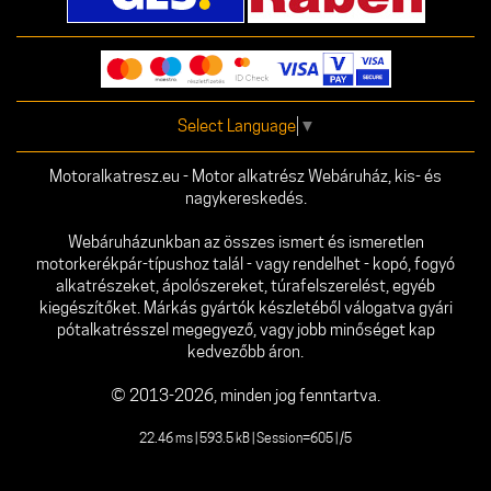
Select Language
▼
Motoralkatresz.eu - Motor alkatrész Webáruház, kis- és
nagykereskedés.
Webáruházunkban az összes ismert és ismeretlen
motorkerékpár-típushoz talál - vagy rendelhet - kopó, fogyó
alkatrészeket, ápolószereket, túrafelszerelést, egyéb
kiegészítőket. Márkás gyártók készletéből válogatva gyári
pótalkatrésszel megegyező, vagy jobb minőséget kap
kedvezőbb áron.
© 2013-2026, minden jog fenntartva.
22.46 ms | 593.5 kB | Session=605 | /5