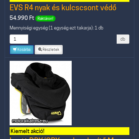
EVS R4 nyak és kulcscsont védő
54.990
Ft
Raktáron!
Mennyiségi egység (1 egység ezt takarja): 1 db
db
Kosárba
Részletek
Kiemelt akció!