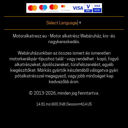
Select Language
▼
Motoralkatresz.eu - Motor alkatrész Webáruház, kis- és
nagykereskedés.
Webáruházunkban az összes ismert és ismeretlen
motorkerékpár-típushoz talál - vagy rendelhet - kopó, fogyó
alkatrészeket, ápolószereket, túrafelszerelést, egyéb
kiegészítőket. Márkás gyártók készletéből válogatva gyári
pótalkatrésszel megegyező, vagy jobb minőséget kap
kedvezőbb áron.
© 2013-2026, minden jog fenntartva.
14.81 ms | 600.3 kB | Session=614 | /5