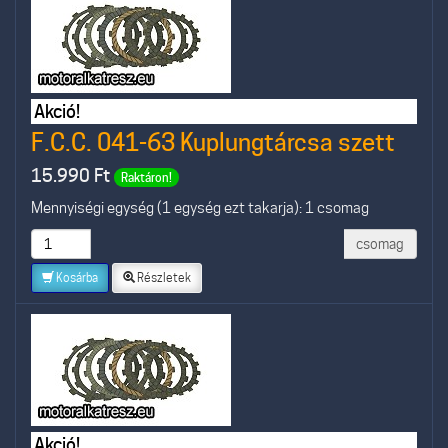
Akció!
F.C.C. 041-63 Kuplungtárcsa szett
15.990
Ft
Raktáron!
Mennyiségi egység (1 egység ezt takarja): 1 csomag
csomag
Kosárba
Részletek
Akció!