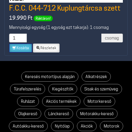
F.C.C. 044-712 Kuplungtárcsa szett
19.990
Ft
Raktáron!
Mennyiségi egység (1 egység ezt takarja): 1 csomag
csomag
Kosárba
Részletek
Keresés motortípus alapján
Alkatrészek
Túrafelszerelés
Kiegészítők
Sisak és szemüveg
Ruházat
Akciós termékek
Motorkereső
Olajkereső
Lánckereső
Motorakku-kereső
Autóakku-kereső
Nyitólap
Akciók
Motorok