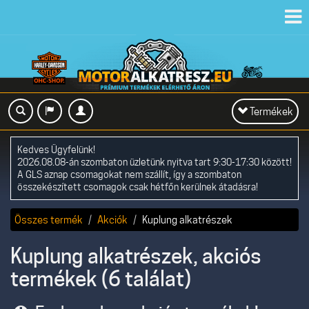
Toggl
navig
Toggle
Termékek
navigation
Kedves Ügyfelünk!
2026.08.08-án szombaton üzletünk nyitva tart 9:30-17:30 között!
A GLS aznap csomagokat nem szállít, így a szombaton
összekészített csomagok csak hétfőn kerülnek átadásra!
Összes termék
Akciók
Kuplung alkatrészek
Kuplung alkatrészek, akciós
termékek (6 találat)