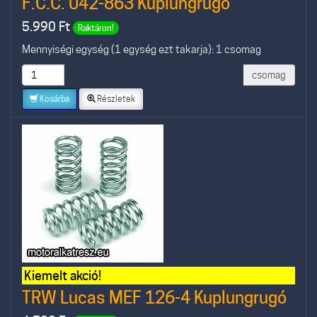
F.C.C. 042-863 Kuplungrugó
5.990
Ft
Raktáron!
Mennyiségi egység (1 egység ezt takarja): 1 csomag
csomag
Kosárba
Részletek
Kiemelt akció!
TRW Lucas MEF 126-4 Kuplungrugó