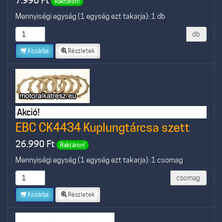
7.990
Ft
Raktáron!
Mennyiségi egység (1 egység ezt takarja): 1 db
db
Kosárba
Részletek
Akció!
EBC CK4434 Kuplungtárcsa szett
26.990
Ft
Raktáron!
Mennyiségi egység (1 egység ezt takarja): 1 csomag
csomag
Kosárba
Részletek