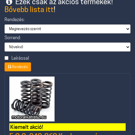
Ezek csak az akciós termékek!
Bővebb lista itt
!
Rendezés:
Sorrend:
Leírással
Rendezés
Kiemelt akció!