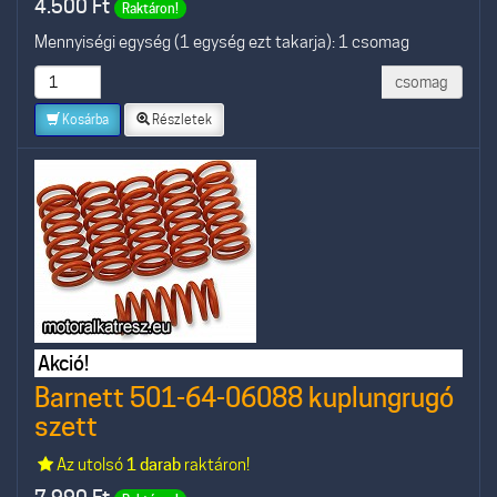
4.500
Ft
Raktáron!
Mennyiségi egység (1 egység ezt takarja): 1 csomag
csomag
Kosárba
Részletek
Akció!
Barnett 501-64-06088 kuplungrugó
szett
Az utolsó
1 darab
raktáron!