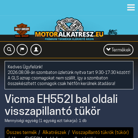
Toggl
navig
Toggle
Termékek
navigation
Kedves Ügyfelünk!
2026.08.08-án szombaton üzletünk nyitva tart 9:30-17:30 között!
A GLS aznap csomagokat nem szállít, így a szombaton
összekészített csomagok csak hétfőn kerülnek átadásra!
Vicma EH552I bal oldali
visszapillantó tükör
Mennyiségi egység (1 egység ezt takarja): 1 db
Összes termék
Alkatrészek
Visszapillantó tükrök (tükör)