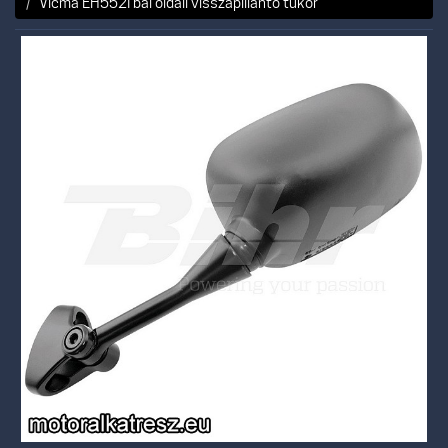
Vicma EH552I bal oldali visszapillantó tükör