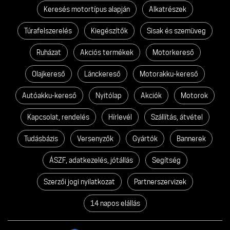
Keresés motortípus alapján
Alkatrészek
Túrafelszerelés
Kiegészítők
Sisak és szemüveg
Ruházat
Akciós termékek
Motorkereső
Olajkereső
Lánckereső
Motorakku-kereső
Autóakku-kereső
Nyitólap
Akciók
Motorok
Kapcsolat, rendelés
Hírlevél
Szállítás, átvétel
Tudásbázis
Versenyzők
Gyártók
Bannerek
ÁSZF, adatkezelés, jótállás
Segítség
Szerzői jogi nyilatkozat
Partnerszervizek
14 napos elállás