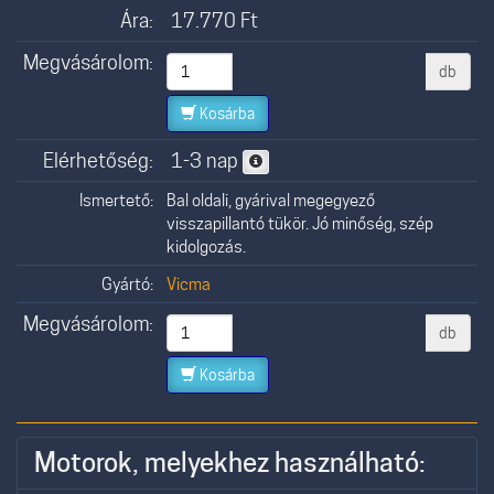
Ára:
17.770
Ft
Megvásárolom:
db
Kosárba
Elérhetőség:
1-3 nap
Ismertető:
Bal oldali, gyárival megegyező
visszapillantó tükör. Jó minőség, szép
kidolgozás.
Gyártó:
Vicma
Megvásárolom:
db
Kosárba
Motorok, melyekhez használható: