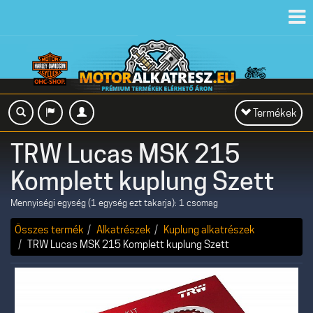
Toggl
navig
Toggle
Termékek
navigation
TRW Lucas MSK 215
Komplett kuplung Szett
Mennyiségi egység (1 egység ezt takarja): 1 csomag
Összes termék
Alkatrészek
Kuplung alkatrészek
TRW Lucas MSK 215 Komplett kuplung Szett