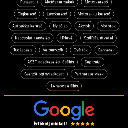
Ruházat
Akciós termékek
Motorkereső
Olajkereső
Lánckereső
Motorakku-kereső
Autóakku-kereső
Nyitólap
Akciók
Motorok
Kapcsolat, rendelés
Hírlevél
Szállítás, átvétel
Tudásbázis
Versenyzők
Gyártók
Bannerek
ÁSZF, adatkezelés, jótállás
Segítség
Szerzői jogi nyilatkozat
Partnerszervizek
14 napos elállás