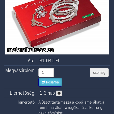
Ára:
31.040
Ft
Megvásárolom:
csomag
Kosárba
Elérhetőség:
1-3 nap
Ismertető:
A Szett tartalmazza a kopó lamellákat, a
fém lamellákat , a rugókat és a kuplung
dekni tömítést.