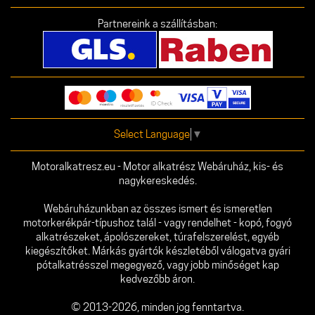
Partnereink a szállításban:
Select Language
▼
Motoralkatresz.eu - Motor alkatrész Webáruház, kis- és
nagykereskedés.
Webáruházunkban az összes ismert és ismeretlen
motorkerékpár-típushoz talál - vagy rendelhet - kopó, fogyó
alkatrészeket, ápolószereket, túrafelszerelést, egyéb
kiegészítőket. Márkás gyártók készletéből válogatva gyári
pótalkatrésszel megegyező, vagy jobb minőséget kap
kedvezőbb áron.
© 2013-2026, minden jog fenntartva.