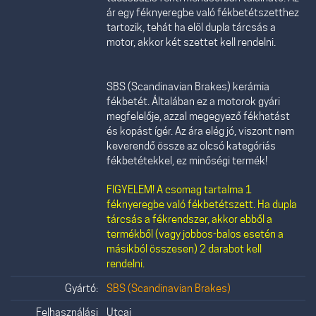
ár egy féknyeregbe való fékbetétszetthez
tartozik, tehát ha elöl dupla tárcsás a
motor, akkor két szettet kell rendelni.
SBS (Scandinavian Brakes) kerámia
fékbetét. Általában ez a motorok gyári
megfelelője, azzal megegyező fékhatást
és kopást ígér. Az ára elég jó, viszont nem
keverendő össze az olcsó kategóriás
fékbetétekkel, ez minőségi termék!
FIGYELEM! A csomag tartalma 1
féknyeregbe való fékbetétszett. Ha dupla
tárcsás a fékrendszer, akkor ebből a
termékből (vagy jobbos-balos esetén a
másikból összesen) 2 darabot kell
rendelni.
Gyártó:
SBS (Scandinavian Brakes)
Felhasználási
Utcai