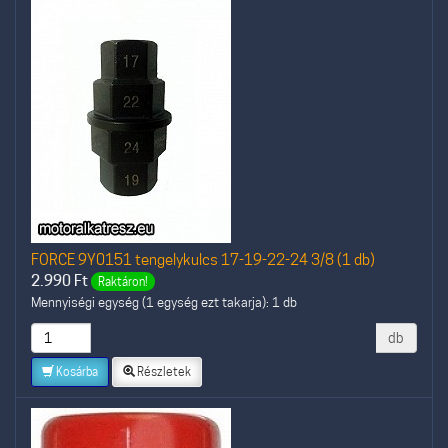
FORCE 9Y0151 tengelykulcs 17-19-22-24 3/8 (1 db)
2.990
Ft
Raktáron!
Mennyiségi egység (1 egység ezt takarja): 1 db
db
Kosárba
Részletek