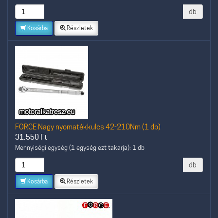
db
Kosárba
Részletek
FORCE Nagy nyomatékkulcs 42-210Nm (1 db)
31.550
Ft
Mennyiségi egység (1 egység ezt takarja): 1 db
db
Kosárba
Részletek