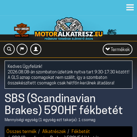
Toggl
navig
Toggle
Termékek
navigation
Kedves Ügyfelünk!
2026.08.08-án szombaton üzletünk nyitva tart 9:30-17:30 között!
A GLS aznap csomagokat nem szállít, így a szombaton
összekészített csomagok csak hétfőn kerülnek átadásra!
SBS (Scandinavian
Brakes) 590HF fékbetét
Mennyiségi egység (1 egység ezt takarja): 1 csomag
Összes termék
Alkatrészek
Fékbetét