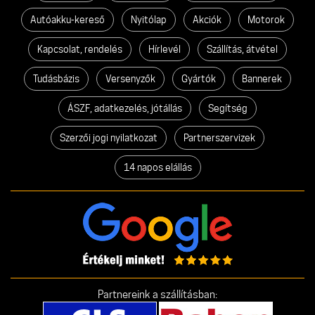
Autóakku-kereső
Nyitólap
Akciók
Motorok
Kapcsolat, rendelés
Hírlevél
Szállítás, átvétel
Tudásbázis
Versenyzők
Gyártók
Bannerek
ÁSZF, adatkezelés, jótállás
Segítség
Szerzői jogi nyilatkozat
Partnerszervizek
14 napos elállás
Partnereink a szállításban: