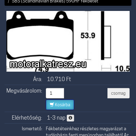
SBS (Scandinavian Brakes) 590HF fékbetét
Ára:
10.710
Ft
Megvásárolom:
csomag
Kosárba
Elérhetőség:
1-3 nap
Ismertető:
Fékbetéteinkhez részletes magyarázat a
tudásbázis fenti menüsorban található! Az