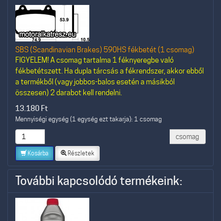
SBS (Scandinavian Brakes) 590HS fékbetét (1 csomag)
FIGYELEM! A csomag tartalma 1 féknyeregbe való
fékbetétszett. Ha dupla tárcsás a fékrendszer, akkor ebből
a termékből (vagy jobbos-balos esetén a másikból
összesen) 2 darabot kell rendelni.
13.180
Ft
Mennyiségi egység (1 egység ezt takarja): 1 csomag
csomag
Kosárba
Részletek
További kapcsolódó termékeink: