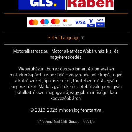
Select Language
▼
Motoralkatresz.eu - Motor alkatrész Webáruház, kis- és
nagykereskedés.
Webáruházunkban az összes ismert és ismeretlen
motorkerékpár-típushoz talál - vagy rendelhet - kopó, fogyó
alkatrészeket, ápolószereket, túrafelszerelést, egyéb
kiegészítőket. Márkás gyártók készletéből válogatva gyári
pótalkatrésszel megegyező, vagy jobb minőséget kap
kedvezőbb áron.
© 2013-2026, minden jog fenntartva.
24.70 ms | 658.1 kB | Session=537 | /5