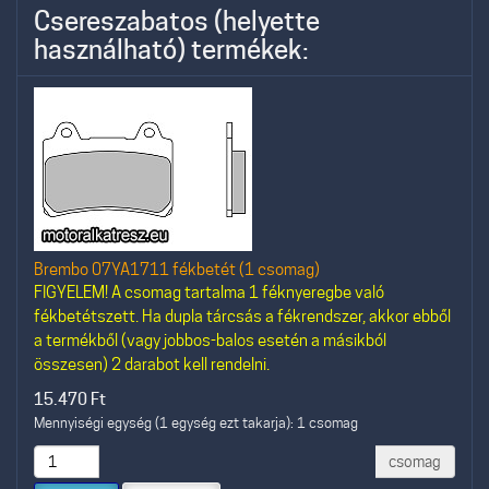
Csereszabatos (helyette
használható) termékek:
Brembo 07YA1711 fékbetét (1 csomag)
FIGYELEM! A csomag tartalma 1 féknyeregbe való
fékbetétszett. Ha dupla tárcsás a fékrendszer, akkor ebből
a termékből (vagy jobbos-balos esetén a másikból
összesen) 2 darabot kell rendelni.
15.470
Ft
Mennyiségi egység (1 egység ezt takarja): 1 csomag
csomag