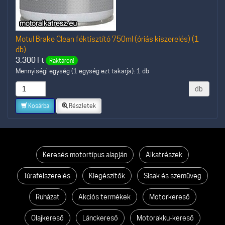
Motul Brake Clean féktisztító 750ml (óriás kiszerelés) (1
db)
3.300
Ft
Raktáron!
Mennyiségi egység (1 egység ezt takarja): 1 db
db
Kosárba
Részletek
Keresés motortípus alapján
Alkatrészek
Túrafelszerelés
Kiegészítők
Sisak és szemüveg
Ruházat
Akciós termékek
Motorkereső
Olajkereső
Lánckereső
Motorakku-kereső