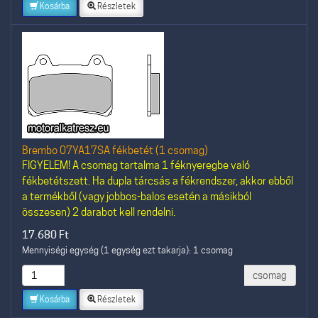
Kosárba
Részletek
Brembo 07YA17SA fékbetét (1 csomag)
FIGYELEM! A csomag tartalma 1 féknyeregbe való
fékbetétszett. Ha dupla tárcsás a fékrendszer, akkor ebből
a termékből (vagy jobbos-balos esetén a másikból
összesen) 2 darabot kell rendelni.
17.680
Ft
Mennyiségi egység (1 egység ezt takarja): 1 csomag
csomag
Kosárba
Részletek