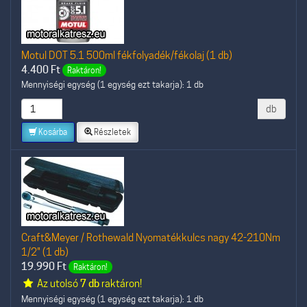
Motul DOT 5.1 500ml fékfolyadék/fékolaj (1 db)
4.400
Ft
Raktáron!
Mennyiségi egység (1 egység ezt takarja): 1 db
db
Kosárba
Részletek
Craft&Meyer / Rothewald Nyomatékkulcs nagy 42-210Nm
1/2" (1 db)
19.990
Ft
Raktáron!
Az utolsó
7 db
raktáron!
Mennyiségi egység (1 egység ezt takarja): 1 db