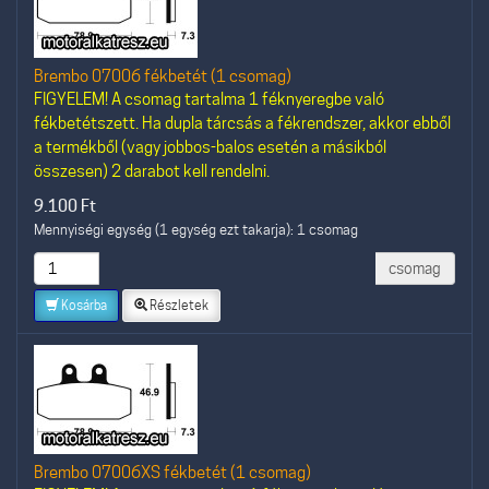
Brembo 07006 fékbetét (1 csomag)
FIGYELEM! A csomag tartalma 1 féknyeregbe való
fékbetétszett. Ha dupla tárcsás a fékrendszer, akkor ebből
a termékből (vagy jobbos-balos esetén a másikból
összesen) 2 darabot kell rendelni.
9.100
Ft
Mennyiségi egység (1 egység ezt takarja): 1 csomag
csomag
Kosárba
Részletek
Brembo 07006XS fékbetét (1 csomag)