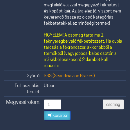
megfelelője, azzal megegyező fékhatást
és kopást ígér. Az ára elég jó, viszont nem
keverendő össze az olcsó kategóriás
fékbetétekkel, ez minőségi termék!
FIGYELEM! A csomag tartalma 1
féknyeregbe való fékbetétszett. Ha dupla
tárcsás a fékrendszer, akkor ebből a
termékből (vagy jobbos-balos esetén a
másikból összesen) 2 darabot kell
rendelni.
Gyártó:
SBS (Scandinavian Brakes)
Felhasználási
Utcai
terület:
Megvásárolom:
csomag
Kosárba