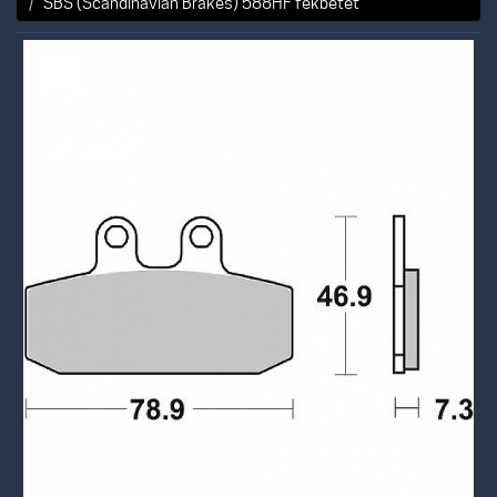
SBS (Scandinavian Brakes) 588HF fékbetét