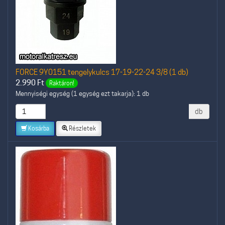
FORCE 9Y0151 tengelykulcs 17-19-22-24 3/8 (1 db)
2.990
Ft
Raktáron!
Mennyiségi egység (1 egység ezt takarja): 1 db
db
Kosárba
Részletek