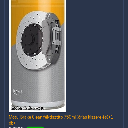
Motul Brake Clean féktisztító 750ml (óriás kiszerelés) (1
db)