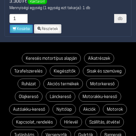
3.300
Ft
Raktáron!
Mennyiségi egység (1 egység ezt takarja): 1 db
db
Kosárba
Részletek
Keresés motortípus alapján
Alkatrészek
Túrafelszerelés
Kiegészítők
Sisak és szemüveg
Ruházat
Akciós termékek
Motorkereső
Olajkereső
Lánckereső
Motorakku-kereső
Autóakku-kereső
Nyitólap
Akciók
Motorok
Kapcsolat, rendelés
Hírlevél
Szállítás, átvétel
Tudásbázis
Versenyzők
Gyártók
Bannerek