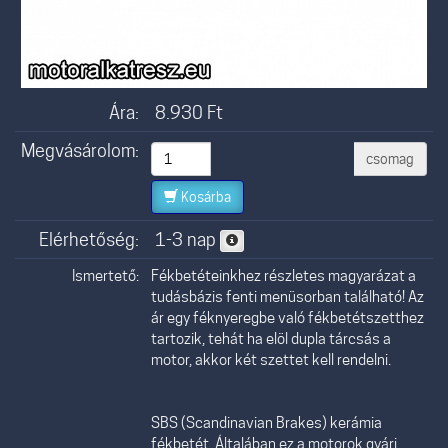
Ára:
8.930
Ft
Megvásárolom:
csomag
Kosárba
Elérhetőség:
1-3 nap
Ismertető:
Fékbetéteinkhez részletes magyarázat a
tudásbázis fenti menüsorban található! Az
ár egy féknyeregbe való fékbetétszetthez
tartozik, tehát ha elöl dupla tárcsás a
motor, akkor két szettet kell rendelni.
SBS (Scandinavian Brakes) kerámia
fékbetét. Általában ez a motorok gyári