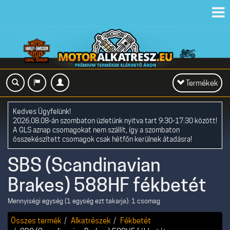
Toggl
navig
Toggle
Termékek
navigation
Kedves Ügyfelünk!
2026.08.08-án szombaton üzletünk nyitva tart 9:30-17:30 között!
A GLS aznap csomagokat nem szállít, így a szombaton
összekészített csomagok csak hétfőn kerülnek átadásra!
SBS (Scandinavian
Brakes) 588HF fékbetét
Mennyiségi egység (1 egység ezt takarja): 1 csomag
Összes termék
Alkatrészek
Fékbetét