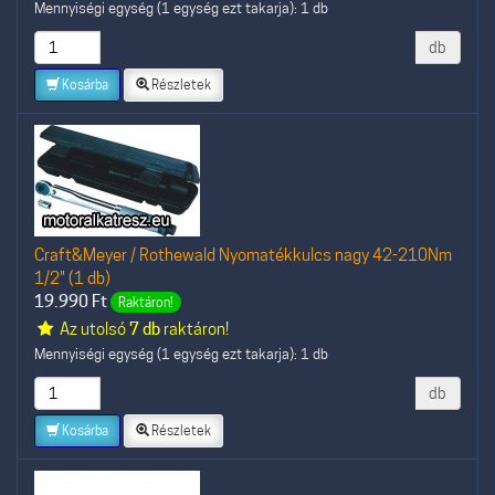
Mennyiségi egység (1 egység ezt takarja): 1 db
db
Kosárba
Részletek
Craft&Meyer / Rothewald Nyomatékkulcs nagy 42-210Nm
1/2" (1 db)
19.990
Ft
Raktáron!
Az utolsó
7 db
raktáron!
Mennyiségi egység (1 egység ezt takarja): 1 db
db
Kosárba
Részletek