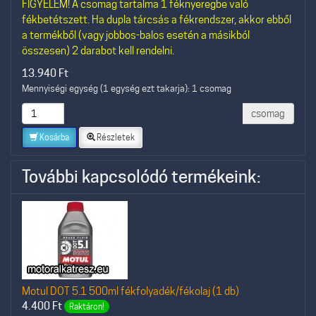
FIGYELEM! A csomag tartalma 1 féknyeregbe való
fékbetétszett. Ha dupla tárcsás a fékrendszer, akkor ebből
a termékből (vagy jobbos-balos esetén a másikból
összesen) 2 darabot kell rendelni.
13.940
Ft
Mennyiségi egység (1 egység ezt takarja): 1 csomag
csomag
Kosárba
Részletek
További kapcsolódó termékeink:
Motul DOT 5.1 500ml fékfolyadék/fékolaj (1 db)
4.400
Ft
Raktáron!