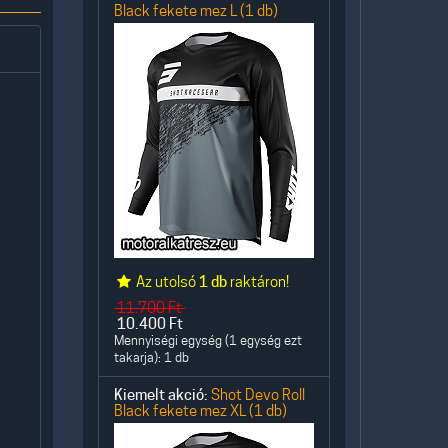
Black fekete mez L (1 db)
Az utolsó
1 db
raktáron!
11.700
Ft
10.400
Ft
Mennyiségi egység (1 egység ezt
takarja): 1 db
Kiemelt akció:
Shot Devo Roll
Black fekete mez XL (1 db)