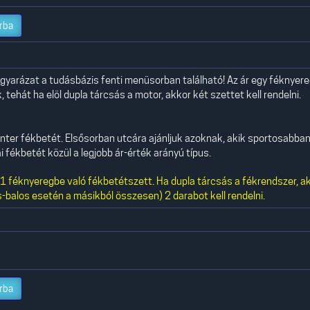
rba
yarázat a tudásbázis fenti menüsorban található! Az ár egy féknyer
 tehát ha elöl dupla tárcsás a motor, akkor két szettet kell rendelni.
nter fékbetét. Elsősorban utcára ajánljuk azoknak, akik sportosabba
 fékbetét közül a legjobb ár-érték arányú típus.
 féknyeregbe való fékbetétszett. Ha dupla tárcsás a fékrendszer, a
-balos esetén a másikból összesen) 2 darabot kell rendelni.
rba