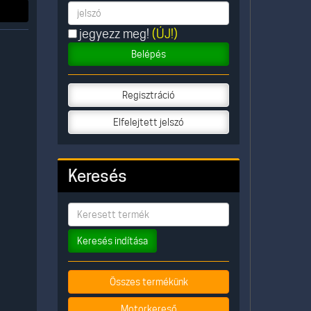
jegyezz meg!
(ÚJ!)
Belépés
Regisztráció
Elfelejtett jelszó
Keresés
Keresés indítása
Összes termékünk
Motorkereső