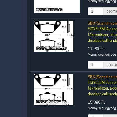
Mennyiségi egység 
csoma
SBS (Scandinavi
FIGYELEM! A csom
fékrendszer, akk
darabot kell rende
11.900
Ft
Mennyiségi egység 
csoma
SBS (Scandinavi
FIGYELEM! A csom
fékrendszer, akk
darabot kell rende
15.980
Ft
Mennyiségi egység 