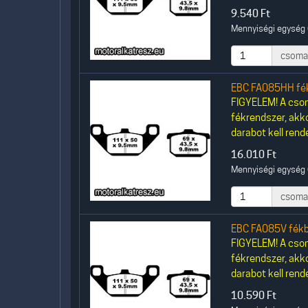
9.540
Ft
Mennyiségi egység 
csoma
EBC FA085HH fék
FIGYELEM! A csom
fékrendszer, akk
darabot kell rende
16.010
Ft
Mennyiségi egység 
csoma
EBC FA085V fékb
FIGYELEM! A csom
fékrendszer, akk
darabot kell rende
10.590
Ft