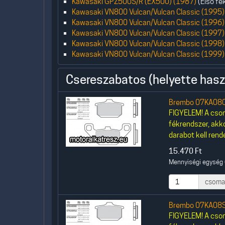
Kawasaki GPZ500S/R (EX500) (1987)
(Első fé
Kawasaki VN800 Vulcan/Vulcan Classic (1995)
Kawasaki VN800 Vulcan/Vulcan Classic (1996)
Kawasaki VN800 Vulcan/Vulcan Classic (1997)
Kawasaki VN800 Vulcan/Vulcan Classic (1998)
Kawasaki VN800 Vulcan/Vulcan Classic (1999)
Csereszabatos (helyette hasz
Brembo 07KA080
FIGYELEM! A csom
fékrendszer, akk
darabot kell rende
15.470
Ft
Mennyiségi egység 
csoma
Brembo 07KA08S
FIGYELEM! A csom