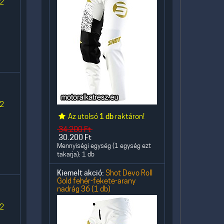
 2
 2
Az utolsó
1 db
raktáron!
34.200
Ft
30.200
Ft
Mennyiségi egység (1 egység ezt
takarja): 1 db
Kiemelt akció:
Shot Devo Roll
Gold fehér-fekete-arany
nadrág 36 (1 db)
 2