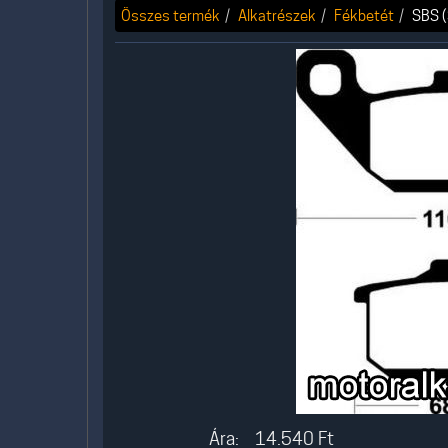
Összes termék
Alkatrészek
Fékbetét
SBS (
Ára:
14.540
Ft