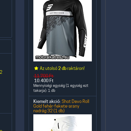
Az utolsó
2 db
raktáron!
 2
11.700
Ft
10.400
Ft
Mennyiségi egység (1 egység ezt
takarja): 1 db
Kiemelt akció:
Shot Devo Roll
Gold fehér-fekete-arany
nadrág 32 (1 db)