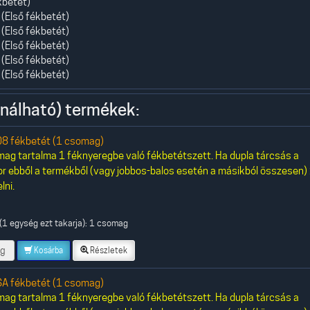
kbetét)
(Első fékbetét)
(Első fékbetét)
(Első fékbetét)
(Első fékbetét)
(Első fékbetét)
nálható) termékek:
8 fékbetét (1 csomag)
ag tartalma 1 féknyeregbe való fékbetétszett. Ha dupla tárcsás a
or ebből a termékből (vagy jobbos-balos esetén a másikból összesen)
lni.
(1 egység ezt takarja): 1 csomag
g
Kosárba
Részletek
A fékbetét (1 csomag)
ag tartalma 1 féknyeregbe való fékbetétszett. Ha dupla tárcsás a