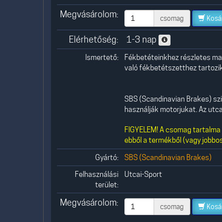
Megvásárolom:
csomag
Kosá
Elérhetőség:
1-3 nap
Ismertető:
Fékbetéteinkhez részletes mag
való fékbetétszetthez tartozik,
SBS (Scandinavian Brakes) szi
használják motorjukat. Az utcai
FIGYELEM! A csomag tartalma 1
ebből a termékből (vagy jobbos
Gyártó:
SBS (Scandinavian Brakes)
Felhasználási
Utcai-Sport
terület:
Megvásárolom:
csomag
Kosá