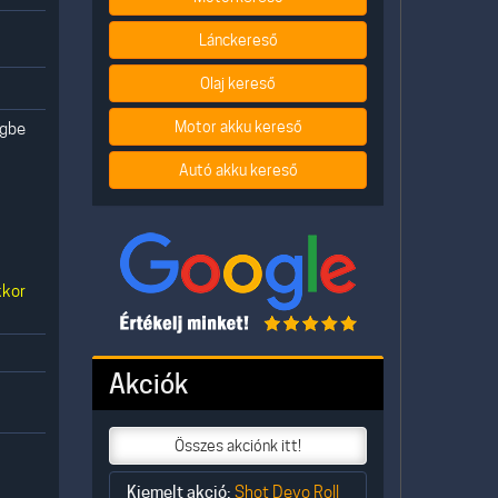
Lánckereső
Olaj kereső
Motor akku kereső
egbe
Autó akku kereső
n
kkor
Akciók
Összes akciónk itt!
Kiemelt akció:
Shot Devo Roll