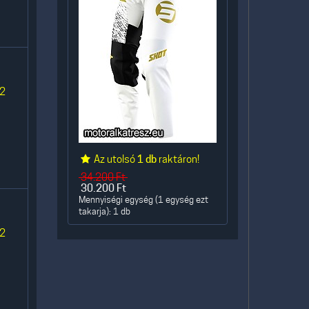
 2
Az utolsó
1 db
raktáron!
34.200
Ft
30.200
Ft
Mennyiségi egység (1 egység ezt
takarja): 1 db
 2