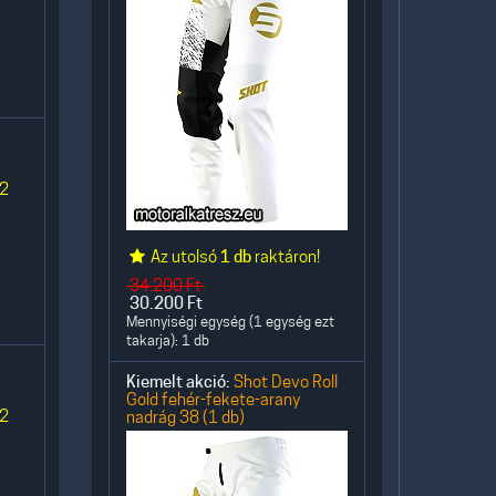
 2
Az utolsó
1 db
raktáron!
34.200
Ft
30.200
Ft
Mennyiségi egység (1 egység ezt
takarja): 1 db
Kiemelt akció:
Shot Devo Roll
Gold fehér-fekete-arany
 2
nadrág 38 (1 db)