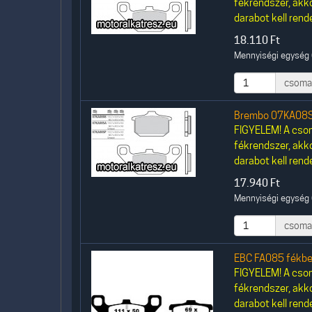
fékrendszer, akk
darabot kell rende
18.110
Ft
Mennyiségi egység 
csoma
Brembo 07KA08S
FIGYELEM! A csom
fékrendszer, akk
darabot kell rende
17.940
Ft
Mennyiségi egység 
csoma
EBC FA085 fékbe
FIGYELEM! A csom
fékrendszer, akk
darabot kell rende