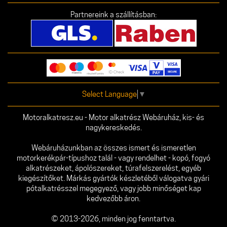
Partnereink a szállításban:
Select Language
▼
Motoralkatresz.eu - Motor alkatrész Webáruház, kis- és
nagykereskedés.
Webáruházunkban az összes ismert és ismeretlen
motorkerékpár-típushoz talál - vagy rendelhet - kopó, fogyó
alkatrészeket, ápolószereket, túrafelszerelést, egyéb
kiegészítőket. Márkás gyártók készletéből válogatva gyári
pótalkatrésszel megegyező, vagy jobb minőséget kap
kedvezőbb áron.
© 2013-2026, minden jog fenntartva.