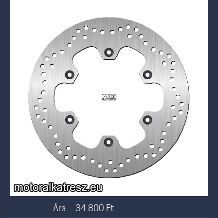
Ára:
34.800
Ft