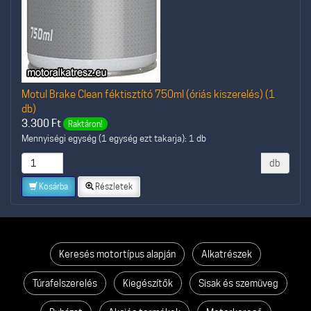
Motul Brake Clean féktisztító 750ml (óriás kiszerelés) (1
db)
3.300
Ft
Raktáron!
Mennyiségi egység (1 egység ezt takarja): 1 db
db
Kosárba
Részletek
Keresés motortípus alapján
Alkatrészek
Túrafelszerelés
Kiegészítők
Sisak és szemüveg