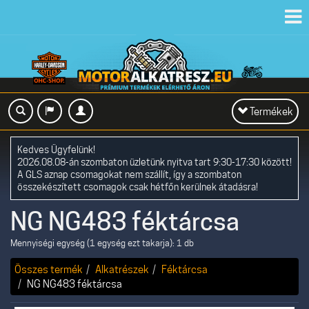
Toggl
navig
Toggle
Termékek
navigation
Kedves Ügyfelünk!
2026.08.08-án szombaton üzletünk nyitva tart 9:30-17:30 között!
A GLS aznap csomagokat nem szállít, így a szombaton
összekészített csomagok csak hétfőn kerülnek átadásra!
NG NG483 féktárcsa
Mennyiségi egység (1 egység ezt takarja): 1 db
Összes termék
Alkatrészek
Féktárcsa
NG NG483 féktárcsa