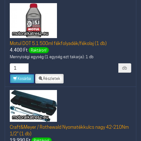
Motul DOT 5.1 500ml fékfolyadék/fékolaj (1 db)
4.400
Ft
Raktáron!
Mennyiségi egység (1 egység ezt takarja): 1 db
db
Kosárba
Részletek
Craft&Meyer / Rothewald Nyomatékkulcs nagy 42-210Nm
1/2" (1 db)
19.990
Ft
Raktáron!