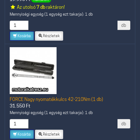
Az utolsó
7 db
raktáron!
Mennyiségi egység (1 egység ezt takarja): 1 db
db
Kosárba
Részletek
FORCE Nagy nyomatékkulcs 42-210Nm (1 db)
31.550
Ft
Mennyiségi egység (1 egység ezt takarja): 1 db
db
Kosárba
Részletek