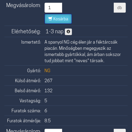
Megvásárolom:
db
Kosárba
Elérhetőség:
1-3 nap
Ismertető:
A spanyol NG cég élen jár a féktárcsák
piacán. Minőségben megegyezik az
ismertebb gyártókkal, ám árban sokszor
tud jobbat mint "neves" társaik.
Gyártó:
NG
Külső átmérő:
267
Belső átmérő:
132
Vastagság:
5
Furatok száma:
6
Furatok átmérője:
8.5
Megvásárolom: