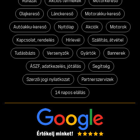
Ruházat
Akciós termékek
Motorkereső
Olajkereső
Lánckereső
Motorakku-kereső
Autóakku-kereső
Nyitólap
Akciók
Motorok
Kapcsolat, rendelés
Hírlevél
Szállítás, átvétel
Tudásbázis
Versenyzők
Gyártók
Bannerek
ÁSZF, adatkezelés, jótállás
Segítség
Szerzői jogi nyilatkozat
Partnerszervizek
14 napos elállás