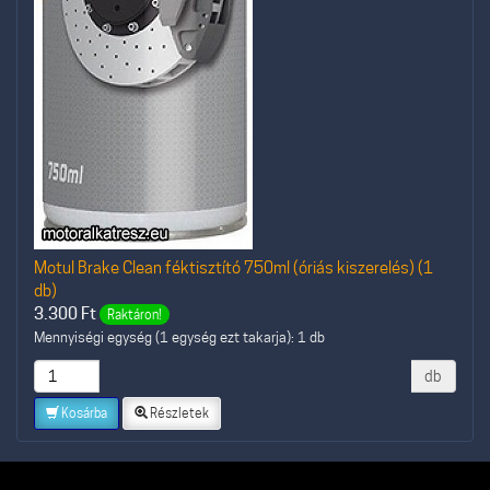
Motul Brake Clean féktisztító 750ml (óriás kiszerelés) (1
db)
3.300
Ft
Raktáron!
Mennyiségi egység (1 egység ezt takarja): 1 db
db
Kosárba
Részletek