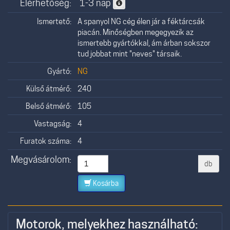
Elérhetőség:
1-3 nap
Ismertető:
A spanyol NG cég élen jár a féktárcsák
piacán. Minőségben megegyezik az
ismertebb gyártókkal, ám árban sokszor
tud jobbat mint "neves" társaik.
Gyártó:
NG
Külső átmérő:
240
Belső átmérő:
105
Vastagság:
4
Furatok száma:
4
Megvásárolom:
db
Kosárba
Motorok, melyekhez használható: