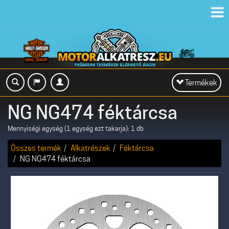
Toggl
navig
Toggle
Termékek
navigation
NG NG474 féktárcsa
Mennyiségi egység (1 egység ezt takarja): 1 db
Összes termék
Alkatrészek
Féktárcsa
NG NG474 féktárcsa