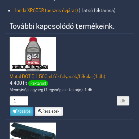
Honda XR650R (összes évjárat)
(Hátsó féktárcsa)
További kapcsolódó termékeink:
Motul DOT 5.1 500ml fékfolyadék/fékolaj (1 db)
4.400
Ft
Raktáron!
Mennyiségi egység (1 egység ezt takarja): 1 db
db
Kosárba
Részletek