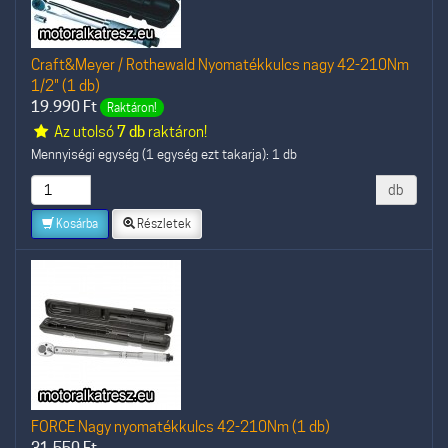
Craft&Meyer / Rothewald Nyomatékkulcs nagy 42-210Nm
1/2" (1 db)
19.990
Ft
Raktáron!
Az utolsó
7 db
raktáron!
Mennyiségi egység (1 egység ezt takarja): 1 db
db
Kosárba
Részletek
FORCE Nagy nyomatékkulcs 42-210Nm (1 db)
31.550
Ft