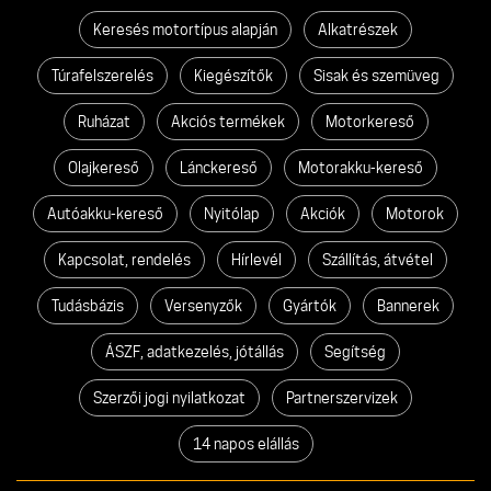
Keresés motortípus alapján
Alkatrészek
Túrafelszerelés
Kiegészítők
Sisak és szemüveg
Ruházat
Akciós termékek
Motorkereső
Olajkereső
Lánckereső
Motorakku-kereső
Autóakku-kereső
Nyitólap
Akciók
Motorok
Kapcsolat, rendelés
Hírlevél
Szállítás, átvétel
Tudásbázis
Versenyzők
Gyártók
Bannerek
ÁSZF, adatkezelés, jótállás
Segítség
Szerzői jogi nyilatkozat
Partnerszervizek
14 napos elállás