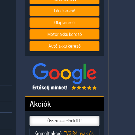
Lánckereső
Olaj kereső
Motor akku kereső
Autó akku kereső
Akciók
Összes akciónk itt!
Kiemelt akció:
EVS R4 nyak és