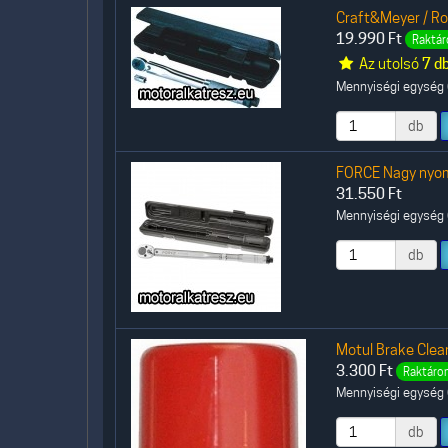
Craft&Meyer / R
19.990
Ft
Raktár
Az utolsó
7 d
Mennyiségi egység (
db
FORCE Nagy nyo
31.550
Ft
Mennyiségi egység (
db
Motul Brake Clean
3.300
Ft
Raktáron
Mennyiségi egység (
db