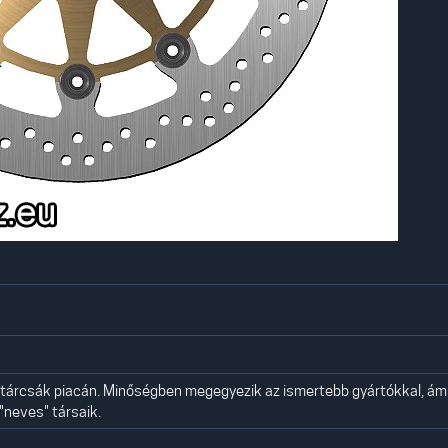
éktárcsák piacán. Minőségben megegyezik az ismertebb gyártókkal, ám
"neves" társaik.