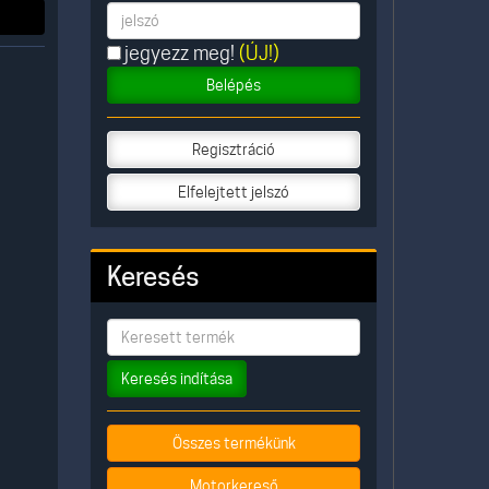
jegyezz meg!
(ÚJ!)
Belépés
Regisztráció
Elfelejtett jelszó
Keresés
Keresés indítása
Összes termékünk
Motorkereső