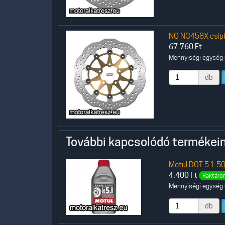
NG NG458X csipk
67.760
Ft
Mennyiségi egység (
db
További kapcsolódó termékein
Motul DOT 5.1 50
4.400
Ft
Raktáron
Mennyiségi egység (
db