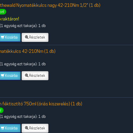
othewald Nyomatékkulcs nagy 42-210Nm 1/2" (1 db)
on!
b
raktáron!
1 egység ezt takarja): 1 db
Kosárba
Részletek
matékkulcs 42-210Nm (1 db)
1 egység ezt takarja): 1 db
Kosárba
Részletek
 féktisztító 750ml (óriás kiszerelés) (1 db)
!
1 egység ezt takarja): 1 db
Kosárba
Részletek