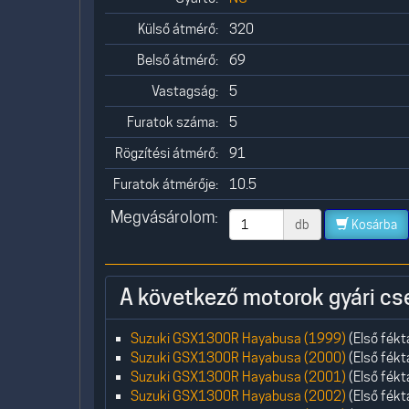
Külső átmérő:
320
Belső átmérő:
69
Vastagság:
5
Furatok száma:
5
Rögzítési átmérő:
91
Furatok átmérője:
10.5
Megvásárolom:
db
Kosárba
A következő motorok gyári cs
Suzuki GSX1300R Hayabusa (1999)
(Első fékt
Suzuki GSX1300R Hayabusa (2000)
(Első fékt
Suzuki GSX1300R Hayabusa (2001)
(Első fékt
Suzuki GSX1300R Hayabusa (2002)
(Első fékt