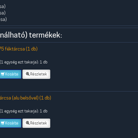
sa)
sa)
csa)
nálható) termékek:
 féktárcsa (1 db)
1 egység ezt takarja): 1 db
Kosárba
Részletek
csa (alu belsővel) (1 db)
1 egység ezt takarja): 1 db
Kosárba
Részletek