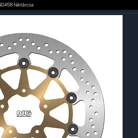
NG458 féktárcsa