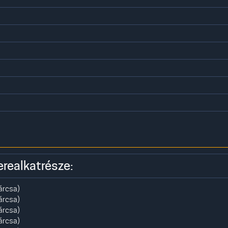
erealkatrésze:
árcsa)
árcsa)
árcsa)
árcsa)