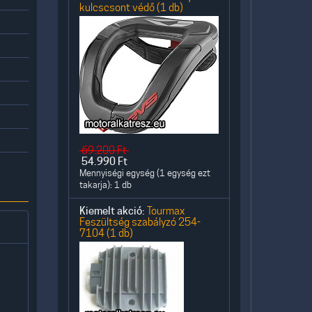
kulcscsont védő (1 db)
69.200
Ft
54.990
Ft
Mennyiségi egység (1 egység ezt
takarja): 1 db
Kiemelt akció:
Tourmax
Feszültség szabályzó 254-
7104 (1 db)