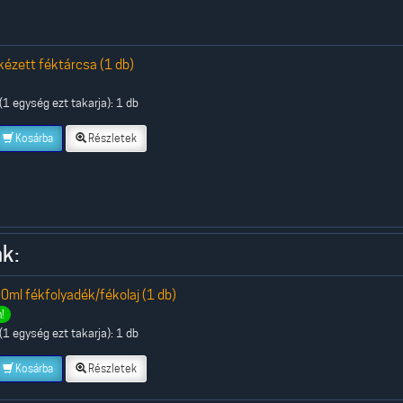
ézett féktárcsa (1 db)
1 egység ezt takarja): 1 db
Kosárba
Részletek
k:
0ml fékfolyadék/fékolaj (1 db)
!
1 egység ezt takarja): 1 db
Kosárba
Részletek