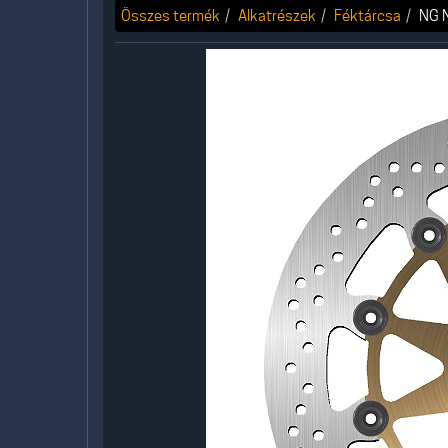
Összes termék
Alkatrészek
Féktárcsa
NG 