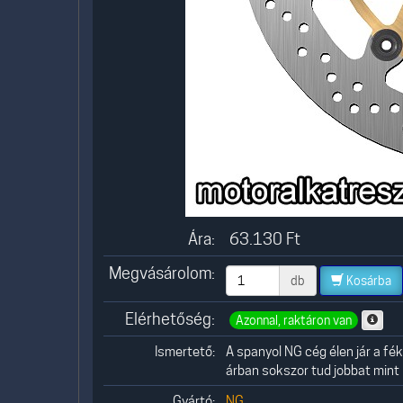
Ára:
63.130
Ft
Megvásárolom:
db
Kosárba
Elérhetőség:
Azonnal, raktáron van
Ismertető:
A spanyol NG cég élen jár a f
árban sokszor tud jobbat mint 
Gyártó:
NG