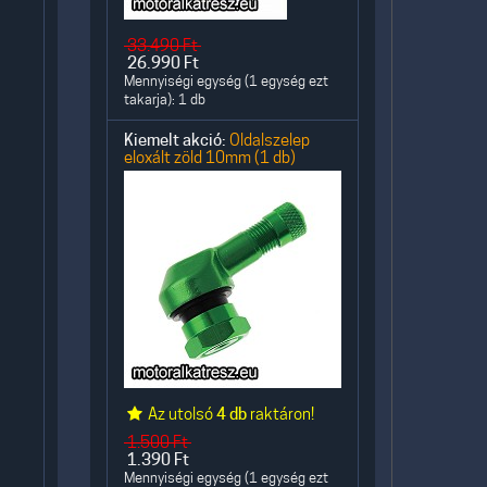
33.490
Ft
26.990
Ft
Mennyiségi egység (1 egység ezt
takarja): 1 db
Kiemelt akció:
Oldalszelep
eloxált zöld 10mm (1 db)
Az utolsó
4 db
raktáron!
1.500
Ft
1.390
Ft
Mennyiségi egység (1 egység ezt