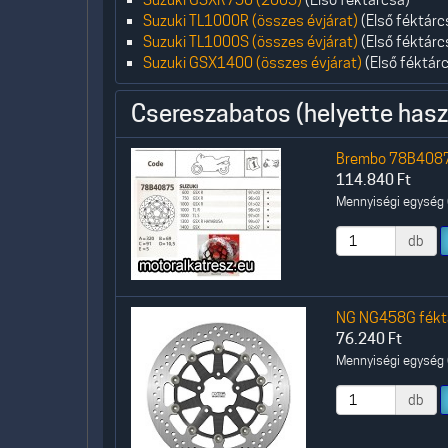
Suzuki TL1000R (összes évjárat)
(Első féktárc
Suzuki TL1000S (összes évjárat)
(Első féktárc
Suzuki GSX1400 (összes évjárat)
(Első féktár
Csereszabatos (helyette hasz
Brembo 78B40875
114.840
Ft
Mennyiségi egység (
db
NG NG458G féktár
76.240
Ft
Mennyiségi egység (
db