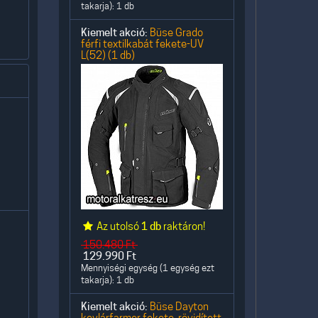
takarja): 1 db
Kiemelt akció:
Büse Grado
férfi textilkabát fekete-UV
L(52) (1 db)
Az utolsó
1 db
raktáron!
150.480
Ft
129.990
Ft
Mennyiségi egység (1 egység ezt
takarja): 1 db
Kiemelt akció:
Büse Dayton
kevlárfarmer fekete, rövidített