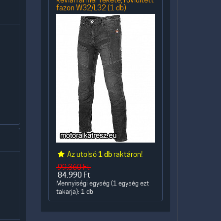
fazon W32/L32 (1 db)
Az utolsó
1 db
raktáron!
99.360
Ft
84.990
Ft
Mennyiségi egység (1 egység ezt
takarja): 1 db