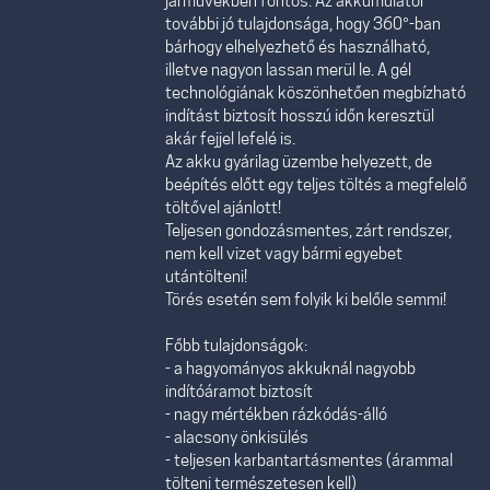
járművekben fontos. Az akkumulátor
további jó tulajdonsága, hogy 360°-ban
bárhogy elhelyezhető és használható,
illetve nagyon lassan merül le. A gél
technológiának köszönhetően megbízható
indítást biztosít hosszú időn keresztül
akár fejjel lefelé is.
Az akku gyárilag üzembe helyezett, de
beépítés előtt egy teljes töltés a megfelelő
töltővel ajánlott!
Teljesen gondozásmentes, zárt rendszer,
nem kell vizet vagy bármi egyebet
utántölteni!
Törés esetén sem folyik ki belőle semmi!
Főbb tulajdonságok:
- a hagyományos akkuknál nagyobb
indítóáramot biztosít
- nagy mértékben rázkódás-álló
- alacsony önkisülés
- teljesen karbantartásmentes (árammal
tölteni természetesen kell)