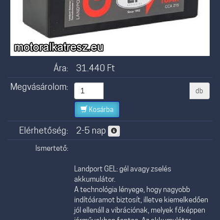
Ára:
31.440
Ft
Megvásárolom:
db
Kosárba
Elérhetőség:
2-5 nap
Ismertető:
Landport GEL: gél avagy zselés
akkumulátor.
A technológia lényege, hogy nagyobb
indítóáramot biztosít, illetve kiemelkedően
jól ellenáll a vibrációnak, melyek főképpen