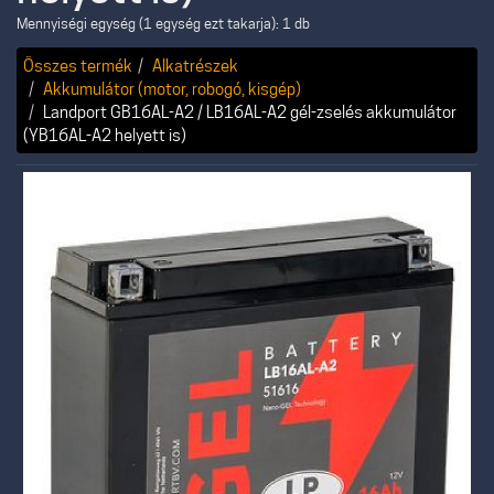
Mennyiségi egység (1 egység ezt takarja): 1 db
Összes termék
Alkatrészek
Akkumulátor (motor, robogó, kisgép)
Landport GB16AL-A2 / LB16AL-A2 gél-zselés akkumulátor
(YB16AL-A2 helyett is)