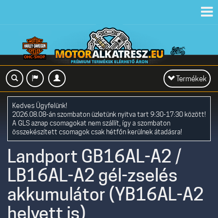
Toggl
navig
Toggle
Termékek
navigation
Kedves Ügyfelünk!
2026.08.08-án szombaton üzletünk nyitva tart 9:30-17:30 között!
A GLS aznap csomagokat nem szállít, így a szombaton
összekészített csomagok csak hétfőn kerülnek átadásra!
Landport GB16AL-A2 /
LB16AL-A2 gél-zselés
akkumulátor (YB16AL-A2
helyett is)