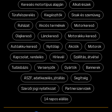
Keresés motortípus alapján
Alkatrészek
Túrafelszerelés
Kiegészítők
Sisak és szemüveg
Ruházat
Akciós termékek
Motorkereső
Olajkereső
Lánckereső
Motorakku-kereső
Autóakku-kereső
Nyitólap
Akciók
Motorok
Kapcsolat, rendelés
Hírlevél
Szállítás, átvétel
Tudásbázis
Versenyzők
Gyártók
Bannerek
ÁSZF, adatkezelés, jótállás
Segítség
Szerzői jogi nyilatkozat
Partnerszervizek
14 napos elállás