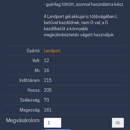
- gyárilag töltött, azonnal használatra kész
A Landport gél akkujai is többségében L
betűvel kezdődnek, nem G-vel, a G
kezdőbetűt a könnyebb
megkülönböztetés végett használjuk.
Gyártó:
Landport
Volt:
12
Ah:
16
Indítóáram:
215
Hossz:
205
Szélesség:
70
Magasság:
161
Megvásárolom:
db