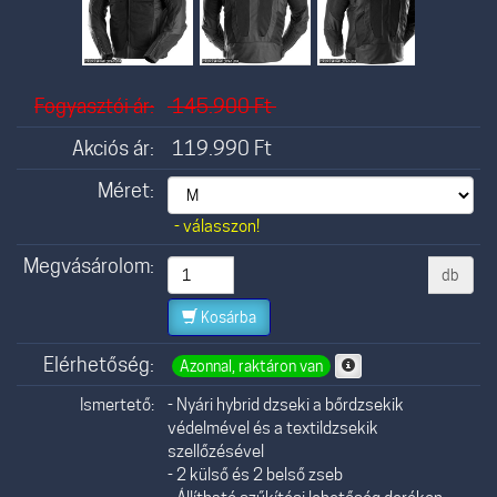
Fogyasztói ár:
145.900
Ft
Akciós ár:
119.990
Ft
Méret:
- válasszon!
Megvásárolom:
db
Kosárba
Elérhetőség:
Azonnal, raktáron van
Ismertető:
- Nyári hybrid dzseki a bőrdzsekik
védelmével és a textildzsekik
szellőzésével
- 2 külső és 2 belső zseb