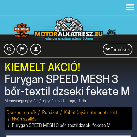
Toggl
navig
Toggle
Termékek
navigation
KIEMELT AKCIÓ!
Furygan SPEED MESH 3
bőr-textil dzseki fekete M
Mennyiségi egység (1 egység ezt takarja): 1 db
Összes termék
Ruházat
Kabát (nyári, átmeneti, téli)
Nyári szellős
Furygan SPEED MESH 3 bőr-textil dzseki fekete M