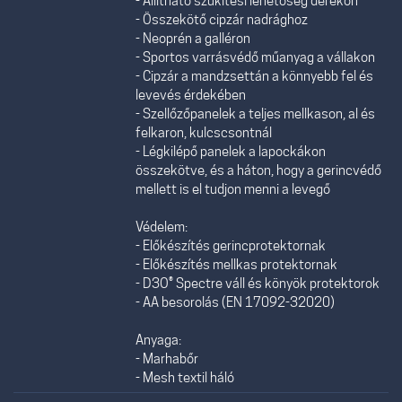
- Állítható szűkítési lehetőség derékon
- Összekötő cipzár nadrághoz
- Neoprén a galléron
- Sportos varrásvédő műanyag a vállakon
- Cipzár a mandzsettán a könnyebb fel és
levevés érdekében
- Szellőzőpanelek a teljes mellkason, al és
felkaron, kulcscsontnál
- Légkilépő panelek a lapockákon
összekötve, és a háton, hogy a gerincvédő
mellett is el tudjon menni a levegő
Védelem:
- Előkészítés gerincprotektornak
- Előkészítés mellkas protektornak
- D3O® Spectre váll és könyök protektorok
- AA besorolás (EN 17092-32020)
Anyaga:
- Marhabőr
- Mesh textil háló