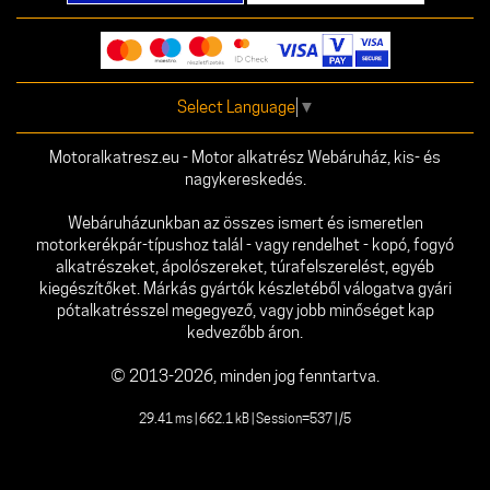
Select Language
▼
Motoralkatresz.eu - Motor alkatrész Webáruház, kis- és
nagykereskedés.
Webáruházunkban az összes ismert és ismeretlen
motorkerékpár-típushoz talál - vagy rendelhet - kopó, fogyó
alkatrészeket, ápolószereket, túrafelszerelést, egyéb
kiegészítőket. Márkás gyártók készletéből válogatva gyári
pótalkatrésszel megegyező, vagy jobb minőséget kap
kedvezőbb áron.
© 2013-2026, minden jog fenntartva.
29.41 ms | 662.1 kB | Session=537 | /5