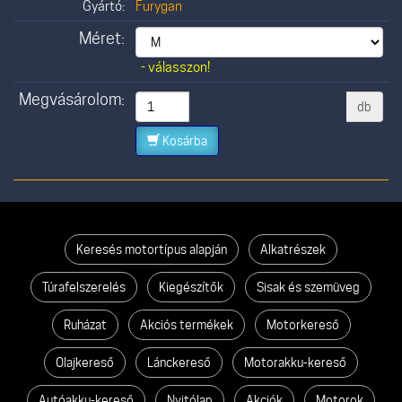
Gyártó:
Furygan
Méret:
- válasszon!
Megvásárolom:
db
Kosárba
Keresés motortípus alapján
Alkatrészek
Túrafelszerelés
Kiegészítők
Sisak és szemüveg
Ruházat
Akciós termékek
Motorkereső
Olajkereső
Lánckereső
Motorakku-kereső
Autóakku-kereső
Nyitólap
Akciók
Motorok