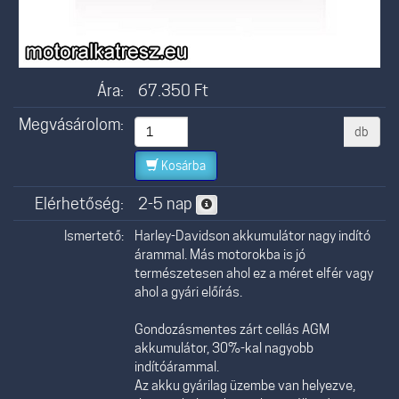
Ára:
67.350
Ft
Megvásárolom:
db
Kosárba
Elérhetőség:
2-5 nap
Ismertető:
Harley-Davidson akkumulátor nagy indító
árammal. Más motorokba is jó
természetesen ahol ez a méret elfér vagy
ahol a gyári előírás.
Gondozásmentes zárt cellás AGM
akkumulátor, 30%-kal nagyobb
indítóárammal.
Az akku gyárilag üzembe van helyezve,