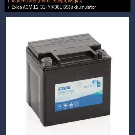
Akkumulátor (motor, robogó, kisgép)
Exide AGM 12-31 (YIX30L-BS) akkumulátor