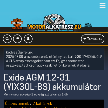
Toggl
navig
Toggle
Termékek
navigation
Kedves Ügyfelünk!
2026.08.08-án szombaton üzletünk nyitva tart 9:30-17:30 között!
A GLS aznap csomagokat nem szállít, így a szombaton
összekészített csomagok csak hétfőn kerülnek átadásra!
Exide AGM 12-31
(YIX30L-BS) akkumulátor
Mennyiségi egység (1 egység ezt takarja): 1 db
Összes termék
Alkatrészek