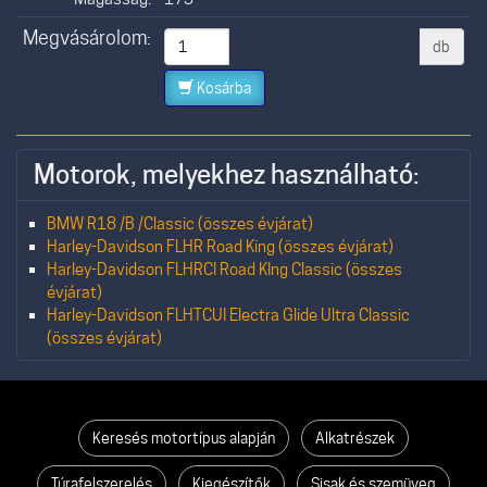
Megvásárolom:
db
Kosárba
Motorok, melyekhez használható:
BMW R18 /B /Classic (összes évjárat)
Harley-Davidson FLHR Road King (összes évjárat)
Harley-Davidson FLHRCI Road KIng Classic (összes
évjárat)
Harley-Davidson FLHTCUI Electra Glide Ultra Classic
(összes évjárat)
Keresés motortípus alapján
Alkatrészek
Túrafelszerelés
Kiegészítők
Sisak és szemüveg