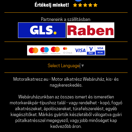
Partnereink a szállításban:
Select Language
▼
Motoralkatresz.eu - Motor alkatrész Webáruház, kis- és
nagykereskedés.
Webáruházunkban az összes ismert és ismeretlen
motorkerékpár-típushoz talál - vagy rendelhet - kopó, fogyó
alkatrészeket, ápolószereket, túrafelszerelést, egyéb
kiegészítőket. Márkás gyártók készletéből válogatva gyári
pótalkatrésszel megegyező, vagy jobb minőséget kap
kedvezőbb áron.