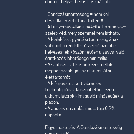
döntött helyzetben is használható.
- Gondozásmentesség = nem kell
desztillált vizet utána tölteni!!!
- A túlnyomás ellen a beépített szabályozó
szelep véd, mely szemmel nem látható.
- A kialakított gyártási technológiának,
valamint a rendeltetésszerű üzembe
helyezésnek köszönhetően a savval való
érintkezés lehetősége minimális.
- Az antiszulfatikusan kezelt cellák
meghosszabbítják az akkumulátor
élettartamát.
- A kifejlesztett antivibrációs
technológiának köszönhetően ezen
akkumulátorok kimagasló minőségűek a
piacon.
- Alacsony önkisülési mutatója 0,2%
naponta.
Figyelmeztetés: A Gondozásmentesség
nem egyenlő a