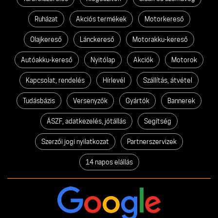
Ruházat
Akciós termékek
Motorkereső
Olajkereső
Lánckereső
Motorakku-kereső
Autóakku-kereső
Nyitólap
Akciók
Motorok
Kapcsolat, rendelés
Hírlevél
Szállítás, átvétel
Tudásbázis
Versenyzők
Gyártók
Bannerek
ÁSZF, adatkezelés, jótállás
Segítség
Szerzői jogi nyilatkozat
Partnerszervizek
14 napos elállás