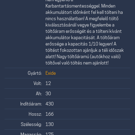
Karbantartásmentességgel. Minden
akkumulátort időnként fel kell tölteni ha
nincs használatban! A megfelelő töltő
kiválasztásánál vegye figyelembe a
töltőáram erősségét és a tölteni kívánt
akkumulátor kapacitását. A töltőáram
erőssége a kapacitás 1/10 legyen! A
töltést fokozottan ajánljuk a téli időszak
alatt! Nagy töltőáramú (autókhoz való)
töltővel való töltés nem ajánlott!
Gyártó:
Exide
Volt:
12
Ah:
30
Indítóáram:
430
Hossz:
166
Szélesség:
130
Magasság:
175