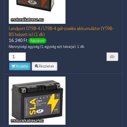
Landport GT9B-4 / LT9B-4 gél-zselés akkumulátor (YT9B-
BS helyett is) (1 db)
16.240
Ft
Raktáron!
Mennyiségi egység (1 egység ezt takarja): 1 db
db
Kosárba
Részletek