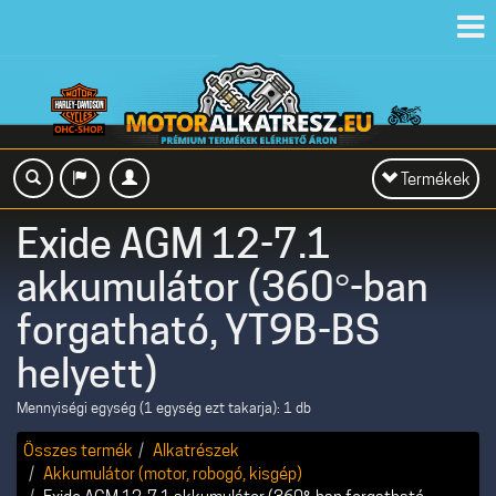
Toggl
navig
Toggle
Termékek
navigation
Exide AGM 12-7.1
akkumulátor (360°-ban
forgatható, YT9B-BS
helyett)
Mennyiségi egység (1 egység ezt takarja): 1 db
Összes termék
Alkatrészek
Akkumulátor (motor, robogó, kisgép)