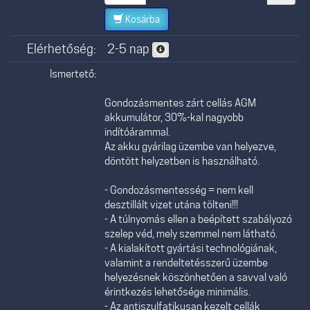
Kosárba
Elérhetőség:
2-5 nap
Ismertető:
Gondozásmentes zárt cellás AGM
akkumulátor, 30%-kal nagyobb
indítóárammal.
Az akku gyárilag üzembe van helyezve,
döntött helyzetben is használható.
- Gondozásmentesség = nem kell
desztillált vizet utána tölteni!!!
- A túlnyomás ellen a beépített szabályozó
szelep véd, mely szemmel nem látható.
- A kialakított gyártási technológiának,
valamint a rendeltetésszerű üzembe
helyezésnek köszönhetően a savval való
érintkezés lehetősége minimális.
- Az antiszulfatikusan kezelt cellák