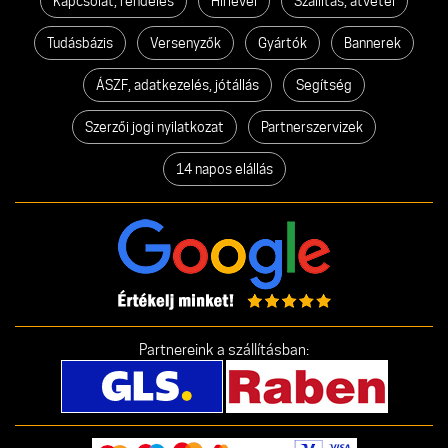
Kapcsolat, rendelés
Hírlevél
Szállítás, átvétel
Tudásbázis
Versenyzők
Gyártók
Bannerek
ÁSZF, adatkezelés, jótállás
Segítség
Szerzői jogi nyilatkozat
Partnerszervizek
14 napos elállás
Partnereink a szállításban: