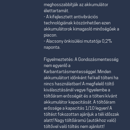
meghosszabbítják az akkumulátor
élettartamát.
- A kifejlesztett antivibrációs
technológiának köszönhetően ezen
akkumulátorok kimagasló minőségűek a
piacon.
- Alacsony önkisülési mutatója 0,2%
naponta.
Figyelmeztetés: A Gondozásmentesség
nem egyenlő a
Karbantartásmentességgel. Minden
akkumulátort időnként fel kell tölteni ha
nincs használatban! A megfelelő töltő
kiválasztásánál vegye figyelembe a
töltőáram erősségét és a tölteni kívánt
akkumulátor kapacitását. A töltőáram
erőssége a kapacitás 1/10 legyen! A
töltést fokozottan ajánljuk a téli időszak
alatt! Nagy töltőáramú (autókhoz való)
töltővel való töltés nem ajánlott!