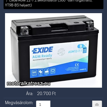
Exide AGM 12-7.1 akkumulátor (360°-ban forgatható,
YT9B-BS helyett)
Ára:
20.700
Ft
Megvásárolom:
db