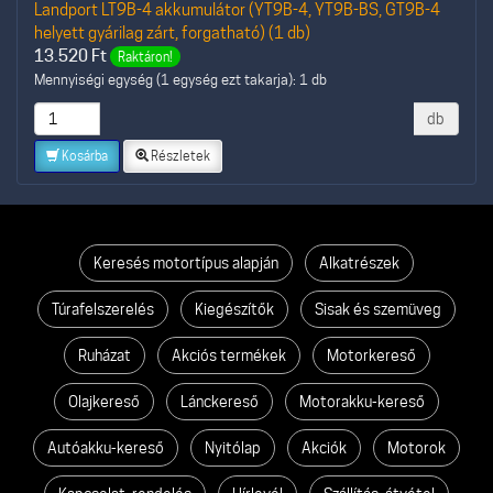
Landport LT9B-4 akkumulátor (YT9B-4, YT9B-BS, GT9B-4
helyett gyárilag zárt, forgatható) (1 db)
13.520
Ft
Raktáron!
Mennyiségi egység (1 egység ezt takarja): 1 db
db
Kosárba
Részletek
Keresés motortípus alapján
Alkatrészek
Túrafelszerelés
Kiegészítők
Sisak és szemüveg
Ruházat
Akciós termékek
Motorkereső
Olajkereső
Lánckereső
Motorakku-kereső
Autóakku-kereső
Nyitólap
Akciók
Motorok