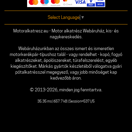
Select Language
▼
Motoralkatresz.eu - Motor alkatrész Webáruház, kis- és
nagykereskedés.
Webáruházunkban az összes ismert és ismeretlen
motorkerékpár-típushoz talál - vagy rendelhet - kopó, fogyó
alkatrészeket, ápolószereket, túrafelszerelést, egyéb
kiegészítőket. Márkás gyártók készletéből válogatva gyári
pótalkatrésszel megegyező, vagy jobb minőséget kap
kedvezőbb áron.
© 2013-2026, minden jog fenntartva.
35.35 ms | 657.7 kB | Session=537 | /5