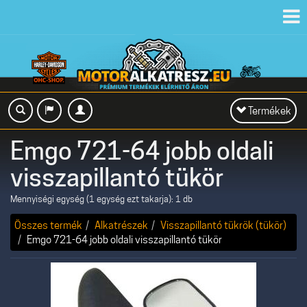
Toggl
navig
Toggle
Termékek
navigation
Emgo 721-64 jobb oldali
visszapillantó tükör
Mennyiségi egység (1 egység ezt takarja): 1 db
Összes termék
Alkatrészek
Visszapillantó tükrök (tükör)
Emgo 721-64 jobb oldali visszapillantó tükör