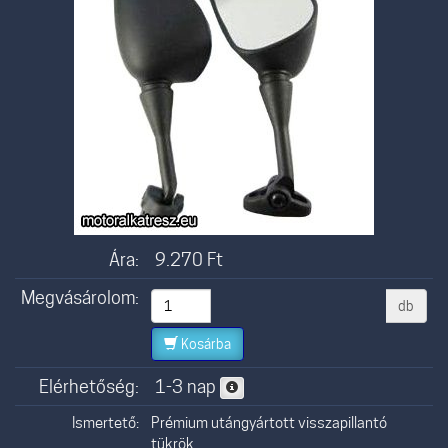
Ára:
9.270
Ft
Megvásárolom:
db
Kosárba
Elérhetőség:
1-3 nap
Ismertető:
Prémium utángyártott visszapillantó
tükrök.