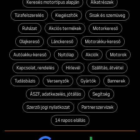
Keresés motortípus alapján
Alkatrészek
Túrafelszerelés
Kiegészítők
Sisak és szemüveg
Ruházat
Akciós termékek
Motorkereső
Olajkereső
Lánckereső
Motorakku-kereső
Autóakku-kereső
Nyitólap
Akciók
Motorok
Kapcsolat, rendelés
Hírlevél
Szállítás, átvétel
Tudásbázis
Versenyzők
Gyártók
Bannerek
ÁSZF, adatkezelés, jótállás
Segítség
Szerzői jogi nyilatkozat
Partnerszervizek
14 napos elállás