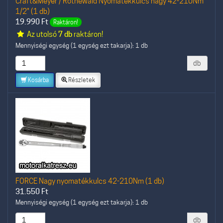
Craft&Meyer / Rothewald Nyomatékkulcs nagy 42-210Nm
1/2" (1 db)
19.990
Ft
Raktáron!
Az utolsó
7 db
raktáron!
Mennyiségi egység (1 egység ezt takarja): 1 db
db
Kosárba
Részletek
FORCE Nagy nyomatékkulcs 42-210Nm (1 db)
31.550
Ft
Mennyiségi egység (1 egység ezt takarja): 1 db
db