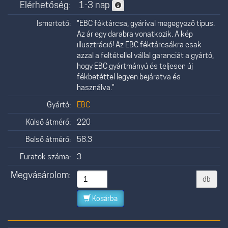
Elérhetőség:
1-3 nap
Ismertető:
"EBC féktárcsa, gyárival megegyező típus.
Az ár egy darabra vonatkozik. A kép
illusztráció! Az EBC féktárcsákra csak
azzal a feltétellel vállal garanciát a gyártó,
hogy EBC gyártmányú és teljesen új
fékbetéttel legyen bejáratva és
használva."
Gyártó:
EBC
Külső átmérő:
220
Belső átmérő:
58.3
Furatok száma:
3
Megvásárolom:
db
Kosárba