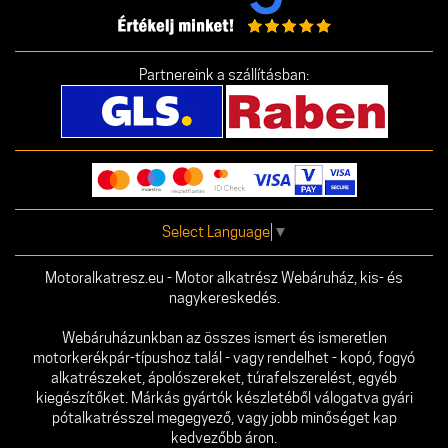
Partnereink a szállításban:
Select Language
▼
Motoralkatresz.eu - Motor alkatrész Webáruház, kis- és
nagykereskedés.
Webáruházunkban az összes ismert és ismeretlen
motorkerékpár-típushoz talál - vagy rendelhet - kopó, fogyó
alkatrészeket, ápolószereket, túrafelszerelést, egyéb
kiegészítőket. Márkás gyártók készletéből válogatva gyári
pótalkatrésszel megegyező, vagy jobb minőséget kap
kedvezőbb áron.