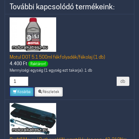
További kapcsolódó termékeink:
Motul DOT 5.1 500ml fékfolyadék/fékolaj (1 db)
4.400
Ft
Raktáron!
Mennyiségi egység (1 egység ezt takarja): 1 db
db
Kosárba
Részletek