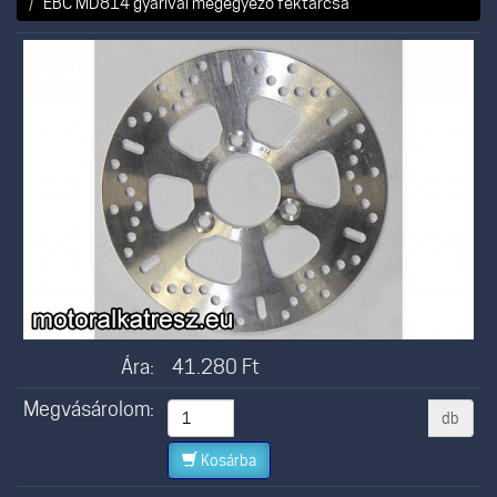
EBC MD814 gyárival megegyező féktárcsa
Ára:
41.280
Ft
Megvásárolom:
db
Kosárba