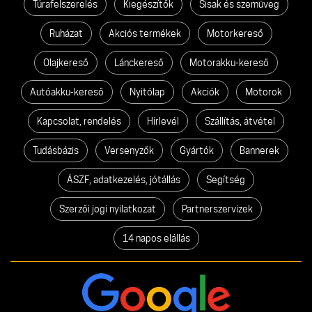
Túrafelszerelés
Kiegészítők
Sisak és szemüveg
Ruházat
Akciós termékek
Motorkereső
Olajkereső
Lánckereső
Motorakku-kereső
Autóakku-kereső
Nyitólap
Akciók
Motorok
Kapcsolat, rendelés
Hírlevél
Szállítás, átvétel
Tudásbázis
Versenyzők
Gyártók
Bannerek
ÁSZF, adatkezelés, jótállás
Segítség
Szerzői jogi nyilatkozat
Partnerszervizek
14 napos elállás