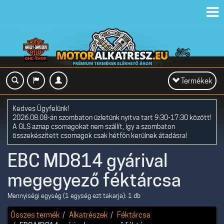
Toggl
navig
Toggle
Termékek
navigation
Kedves Ügyfelünk!
2026.08.08-án szombaton üzletünk nyitva tart 9:30-17:30 között!
A GLS aznap csomagokat nem szállít, így a szombaton
összekészített csomagok csak hétfőn kerülnek átadásra!
EBC MD814 gyárival
megegyező féktárcsa
Mennyiségi egység (1 egység ezt takarja): 1 db
Összes termék
Alkatrészek
Féktárcsa