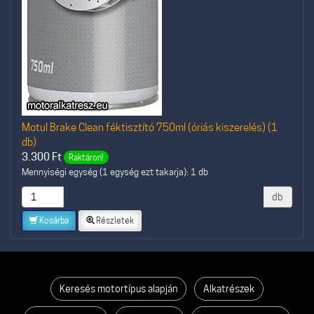
Motul Brake Clean féktisztító 750ml (óriás kiszerelés) (1
db)
3.300
Ft
Raktáron!
Mennyiségi egység (1 egység ezt takarja): 1 db
db
Kosárba
Részletek
Keresés motortípus alapján
Alkatrészek