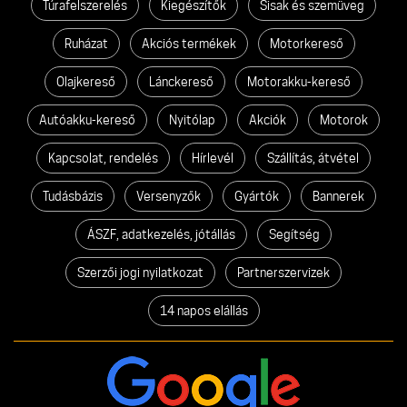
Túrafelszerelés
Kiegészítők
Sisak és szemüveg
Ruházat
Akciós termékek
Motorkereső
Olajkereső
Lánckereső
Motorakku-kereső
Autóakku-kereső
Nyitólap
Akciók
Motorok
Kapcsolat, rendelés
Hírlevél
Szállítás, átvétel
Tudásbázis
Versenyzők
Gyártók
Bannerek
ÁSZF, adatkezelés, jótállás
Segítség
Szerzői jogi nyilatkozat
Partnerszervizek
14 napos elállás