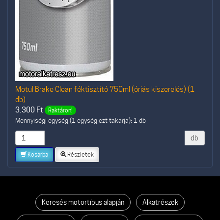
Motul Brake Clean féktisztító 750ml (óriás kiszerelés) (1
db)
3.300
Ft
Raktáron!
Mennyiségi egység (1 egység ezt takarja): 1 db
db
Kosárba
Részletek
Keresés motortípus alapján
Alkatrészek