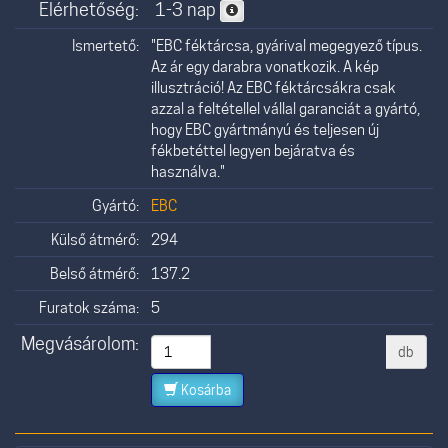
Elérhetőség:
1-3 nap
Ismertető:
"EBC féktárcsa, gyárival megegyező típus.
Az ár egy darabra vonatkozik. A kép
illusztráció! Az EBC féktárcsákra csak
azzal a feltétellel vállal garanciát a gyártó,
hogy EBC gyártmányú és teljesen új
fékbetéttel legyen bejáratva és
használva."
Gyártó:
EBC
Külső átmérő:
294
Belső átmérő:
137.2
Furatok száma:
5
Megvásárolom:
db
Kosárba