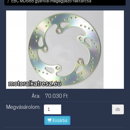
EBC MD688 gyárival megegyező féktárcsa
Ára:
70.030
Ft
Megvásárolom:
db
Kosárba