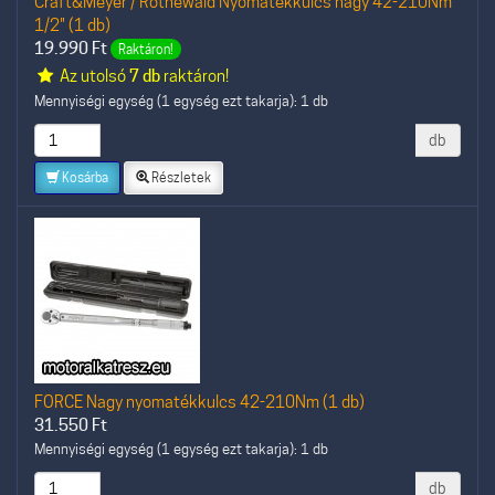
Craft&Meyer / Rothewald Nyomatékkulcs nagy 42-210Nm
1/2" (1 db)
19.990
Ft
Raktáron!
Az utolsó
7 db
raktáron!
Mennyiségi egység (1 egység ezt takarja): 1 db
db
Kosárba
Részletek
FORCE Nagy nyomatékkulcs 42-210Nm (1 db)
31.550
Ft
Mennyiségi egység (1 egység ezt takarja): 1 db
db