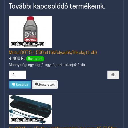
További kapcsolódó termékeink:
Motul DOT 5.1 500ml fékfolyadék/fékolaj (1 db)
4.400
Ft
Raktáron!
Mennyiségi egység (1 egység ezt takarja): 1 db
db
Kosárba
Részletek