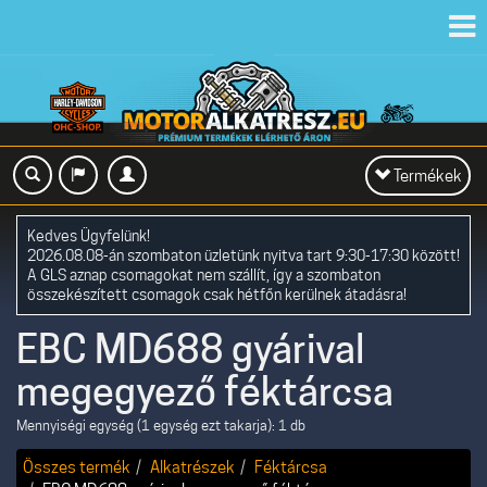
Toggl
navig
Toggle
Termékek
navigation
Kedves Ügyfelünk!
2026.08.08-án szombaton üzletünk nyitva tart 9:30-17:30 között!
A GLS aznap csomagokat nem szállít, így a szombaton
összekészített csomagok csak hétfőn kerülnek átadásra!
EBC MD688 gyárival
megegyező féktárcsa
Mennyiségi egység (1 egység ezt takarja): 1 db
Összes termék
Alkatrészek
Féktárcsa