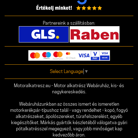
Partnereink a szállításban:
Select Language
▼
Motoralkatresz.eu - Motor alkatrész Webáruház, kis- és
nagykereskedés.
Webáruházunkban az összes ismert és ismeretlen
motorkerékpár-típushoz talál - vagy rendelhet - kopó, fogyó
alkatrészeket, ápolószereket, túrafelszerelést, egyéb
kiegészítőket. Márkás gyártók készletéből válogatva gyári
pótalkatrésszel megegyező, vagy jobb minőséget kap
kedvezőbb áron.