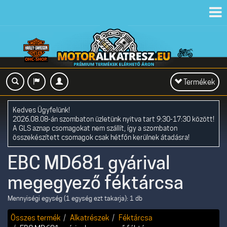
Toggl
navig
Toggle
Termékek
navigation
Kedves Ügyfelünk!
2026.08.08-án szombaton üzletünk nyitva tart 9:30-17:30 között!
A GLS aznap csomagokat nem szállít, így a szombaton
összekészített csomagok csak hétfőn kerülnek átadásra!
EBC MD681 gyárival
megegyező féktárcsa
Mennyiségi egység (1 egység ezt takarja): 1 db
Összes termék
Alkatrészek
Féktárcsa