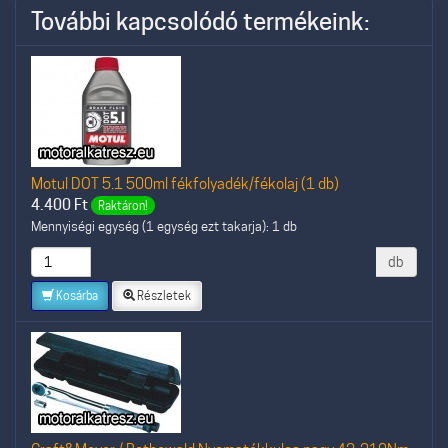
További kapcsolódó termékeink:
Motul DOT 5.1 500ml fékfolyadék/fékolaj (1 db)
4.400
Ft
Raktáron!
Mennyiségi egység (1 egység ezt takarja): 1 db
db
Kosárba
Részletek