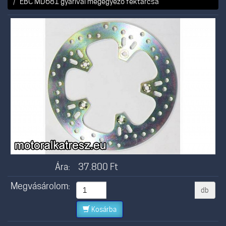
EBC MD681 gyárival megegyező féktárcsa
Ára:
37.800
Ft
Megvásárolom:
db
Kosárba