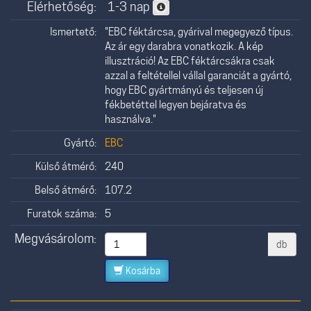
Elérhetőség:
1-3 nap
Ismertető:
"EBC féktárcsa, gyárival megegyező típus.
Az ár egy darabra vonatkozik. A kép
illusztráció! Az EBC féktárcsákra csak
azzal a feltétellel vállal garanciát a gyártó,
hogy EBC gyártmányú és teljesen új
fékbetéttel legyen bejáratva és
használva."
Gyártó:
EBC
Külső átmérő:
240
Belső átmérő:
107.2
Furatok száma:
5
Megvásárolom:
db
Kosárba