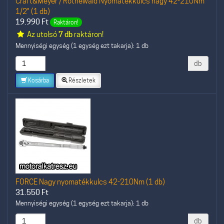
Craft&Meyer / Rothewald Nyomatékkulcs nagy 42-210Nm
1/2" (1 db)
19.990
Ft
Raktáron!
Az utolsó
7 db
raktáron!
Mennyiségi egység (1 egység ezt takarja): 1 db
db
Kosárba
Részletek
FORCE Nagy nyomatékkulcs 42-210Nm (1 db)
31.550
Ft
Mennyiségi egység (1 egység ezt takarja): 1 db
db