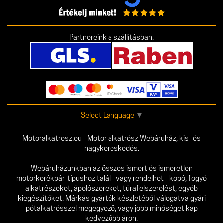
Partnereink a szállításban:
Select Language
▼
Motoralkatresz.eu - Motor alkatrész Webáruház, kis- és
nagykereskedés.
Webáruházunkban az összes ismert és ismeretlen
motorkerékpár-típushoz talál - vagy rendelhet - kopó, fogyó
alkatrészeket, ápolószereket, túrafelszerelést, egyéb
kiegészítőket. Márkás gyártók készletéből válogatva gyári
pótalkatrésszel megegyező, vagy jobb minőséget kap
kedvezőbb áron.