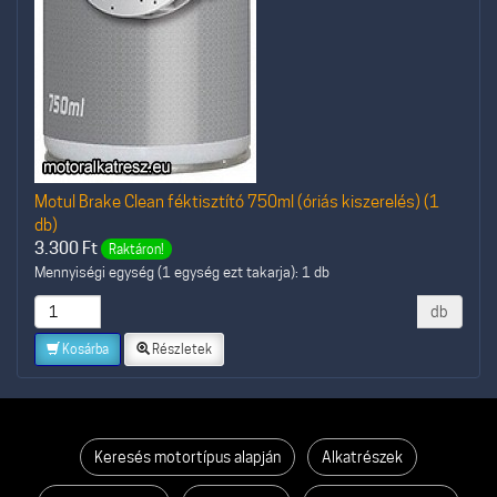
Motul Brake Clean féktisztító 750ml (óriás kiszerelés) (1
db)
3.300
Ft
Raktáron!
Mennyiségi egység (1 egység ezt takarja): 1 db
db
Kosárba
Részletek
Keresés motortípus alapján
Alkatrészek