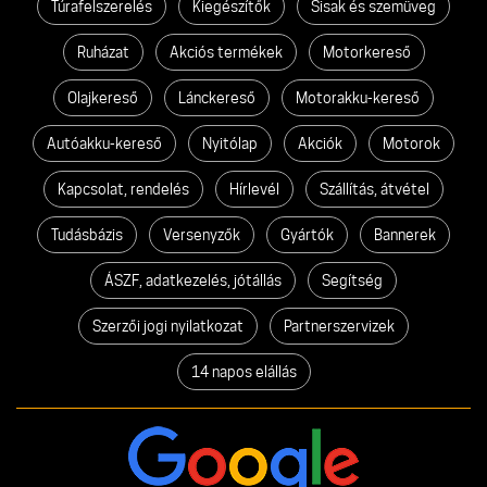
Túrafelszerelés
Kiegészítők
Sisak és szemüveg
Ruházat
Akciós termékek
Motorkereső
Olajkereső
Lánckereső
Motorakku-kereső
Autóakku-kereső
Nyitólap
Akciók
Motorok
Kapcsolat, rendelés
Hírlevél
Szállítás, átvétel
Tudásbázis
Versenyzők
Gyártók
Bannerek
ÁSZF, adatkezelés, jótállás
Segítség
Szerzői jogi nyilatkozat
Partnerszervizek
14 napos elállás