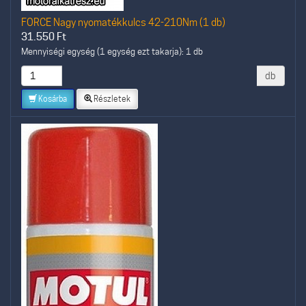
FORCE Nagy nyomatékkulcs 42-210Nm (1 db)
31.550
Ft
Mennyiségi egység (1 egység ezt takarja): 1 db
db
Kosárba
Részletek