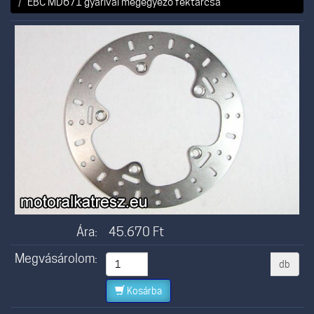
EBC MD671 gyárival megegyező féktárcsa
Ára:
45.670
Ft
Megvásárolom:
db
Kosárba