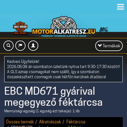
Toggl
navig
Toggle
Termékek
navigation
Kedves Ügyfelünk!
2026.08.08-án szombaton üzletünk nyitva tart 9:30-17:30 között!
A GLS aznap csomagokat nem szállít, így a szombaton
összekészített csomagok csak hétfőn kerülnek átadásra!
EBC MD671 gyárival
megegyező féktárcsa
Mennyiségi egység (1 egység ezt takarja): 1 db
Összes termék
Alkatrészek
Féktárcsa