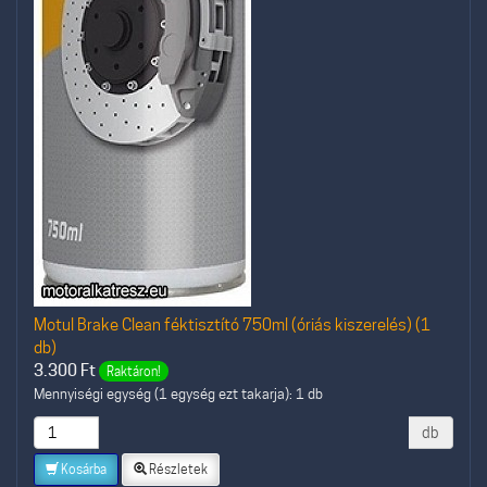
Motul Brake Clean féktisztító 750ml (óriás kiszerelés) (1
db)
3.300
Ft
Raktáron!
Mennyiségi egység (1 egység ezt takarja): 1 db
db
Kosárba
Részletek