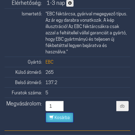
Elérhetőség:
1-3 nap
Ismertető:
"EBC féktárcsa, gyárival megegyező típus.
Az ár egy darabra vonatkozik. A kép
illusztráció! Az EBC féktárcsákra csak
azzal a feltétellel vállal garanciát a gyártó,
hogy EBC gyártmányú és teljesen új
fékbetéttel legyen bejáratva és
használva."
Gyártó:
EBC
Külső átmérő:
265
Belső átmérő:
137.2
Furatok száma:
5
Megvásárolom:
db
Kosárba