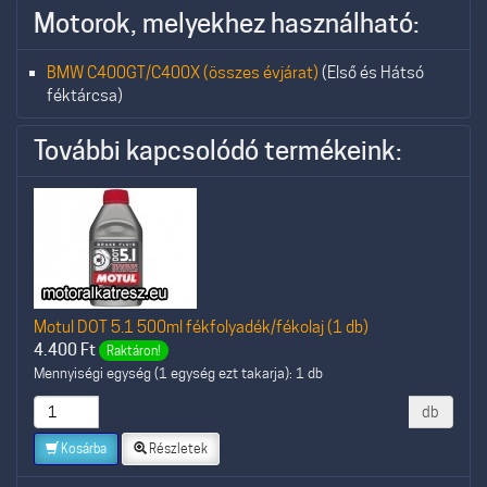
Motorok, melyekhez használható:
BMW C400GT/C400X (összes évjárat)
(Első és Hátsó
féktárcsa)
További kapcsolódó termékeink:
Motul DOT 5.1 500ml fékfolyadék/fékolaj (1 db)
4.400
Ft
Raktáron!
Mennyiségi egység (1 egység ezt takarja): 1 db
db
Kosárba
Részletek