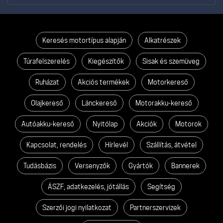
Keresés motortípus alapján
Alkatrészek
Túrafelszerelés
Kiegészítők
Sisak és szemüveg
Ruházat
Akciós termékek
Motorkereső
Olajkereső
Lánckereső
Motorakku-kereső
Autóakku-kereső
Nyitólap
Akciók
Motorok
Kapcsolat, rendelés
Hírlevél
Szállítás, átvétel
Tudásbázis
Versenyzők
Gyártók
Bannerek
ÁSZF, adatkezelés, jótállás
Segítség
Szerzői jogi nyilatkozat
Partnerszervizek