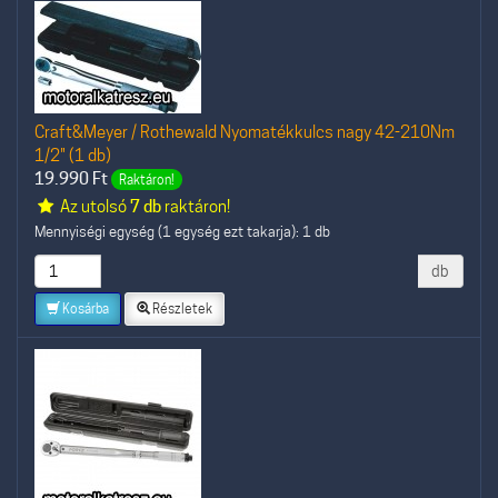
Craft&Meyer / Rothewald Nyomatékkulcs nagy 42-210Nm
1/2" (1 db)
19.990
Ft
Raktáron!
Az utolsó
7 db
raktáron!
Mennyiségi egység (1 egység ezt takarja): 1 db
db
Kosárba
Részletek