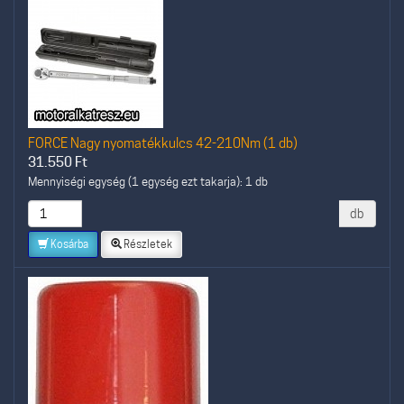
FORCE Nagy nyomatékkulcs 42-210Nm (1 db)
31.550
Ft
Mennyiségi egység (1 egység ezt takarja): 1 db
db
Kosárba
Részletek