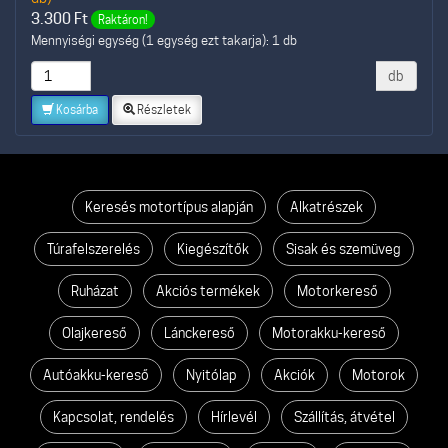
3.300
Ft
Raktáron!
Mennyiségi egység (1 egység ezt takarja): 1 db
db
Kosárba
Részletek
Keresés motortípus alapján
Alkatrészek
Túrafelszerelés
Kiegészítők
Sisak és szemüveg
Ruházat
Akciós termékek
Motorkereső
Olajkereső
Lánckereső
Motorakku-kereső
Autóakku-kereső
Nyitólap
Akciók
Motorok
Kapcsolat, rendelés
Hírlevél
Szállítás, átvétel