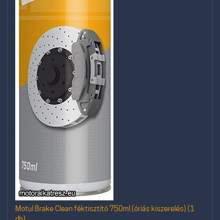
Motul Brake Clean féktisztító 750ml (óriás kiszerelés) (1
db)