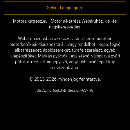
Select Language
▼
Motoralkatresz.eu - Motor alkatrész Webáruház, kis- és
nagykereskedés.
Webáruházunkban az összes ismert és ismeretlen
motorkerékpár-típushoz talál - vagy rendelhet - kopó, fogyó
alkatrészeket, ápolószereket, túrafelszerelést, egyéb
kiegészítőket. Márkás gyártók készletéből válogatva gyári
pótalkatrésszel megegyező, vagy jobb minőséget kap
kedvezőbb áron.
© 2013-2026, minden jog fenntartva.
35.71 ms | 658.8 kB | Session=537 | /5