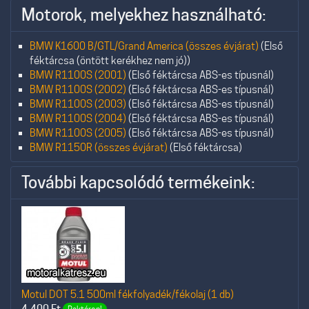
Motorok, melyekhez használható:
BMW K1600 B/GTL/Grand America (összes évjárat)
(Első
féktárcsa (öntött kerékhez nem jó))
BMW R1100S (2001)
(Első féktárcsa ABS-es típusnál)
BMW R1100S (2002)
(Első féktárcsa ABS-es típusnál)
BMW R1100S (2003)
(Első féktárcsa ABS-es típusnál)
BMW R1100S (2004)
(Első féktárcsa ABS-es típusnál)
BMW R1100S (2005)
(Első féktárcsa ABS-es típusnál)
BMW R1150R (összes évjárat)
(Első féktárcsa)
További kapcsolódó termékeink:
Motul DOT 5.1 500ml fékfolyadék/fékolaj (1 db)
4.400
Ft