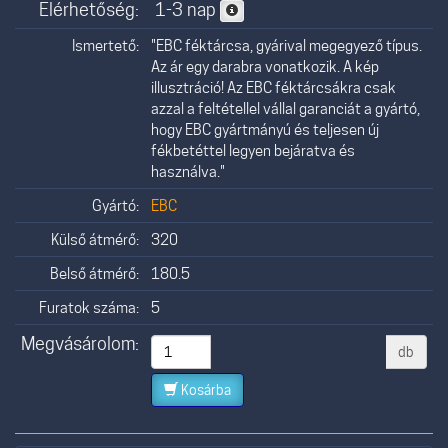
Elérhetőség:
1-3 nap
Ismertető:
"EBC féktárcsa, gyárival megegyező típus.
Az ár egy darabra vonatkozik. A kép
illusztráció! Az EBC féktárcsákra csak
azzal a feltétellel vállal garanciát a gyártó,
hogy EBC gyártmányú és teljesen új
fékbetéttel legyen bejáratva és
használva."
Gyártó:
EBC
Külső átmérő:
320
Belső átmérő:
180.5
Furatok száma:
5
Megvásárolom:
db
Kosárba