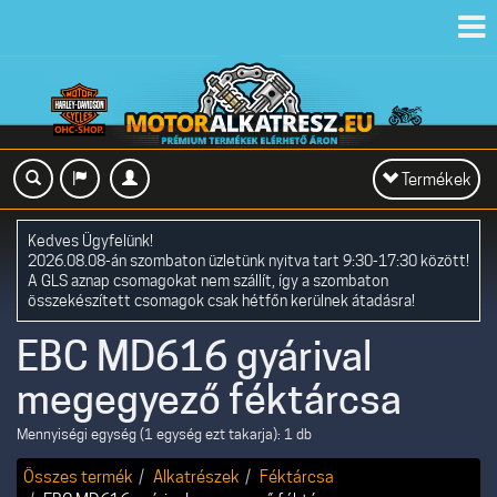
Toggl
navig
Toggle
Termékek
navigation
Kedves Ügyfelünk!
2026.08.08-án szombaton üzletünk nyitva tart 9:30-17:30 között!
A GLS aznap csomagokat nem szállít, így a szombaton
összekészített csomagok csak hétfőn kerülnek átadásra!
EBC MD616 gyárival
megegyező féktárcsa
Mennyiségi egység (1 egység ezt takarja): 1 db
Összes termék
Alkatrészek
Féktárcsa