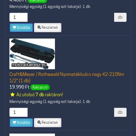
Raktáron!
Mennyiségi egység (1 egység ezt takarja): 1 db
db
Kosárba
Részletek
Craft&Meyer / Rothewald Nyomatékkulcs nagy 42-210Nm
1/2" (1 db)
19.990
Ft
Raktáron!
Az utolsó
7 db
raktáron!
Mennyiségi egység (1 egység ezt takarja): 1 db
db
Kosárba
Részletek