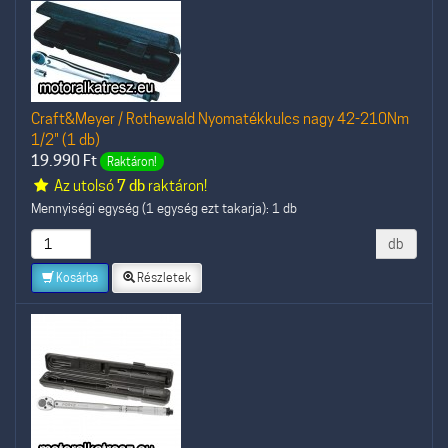
Craft&Meyer / Rothewald Nyomatékkulcs nagy 42-210Nm
1/2" (1 db)
19.990
Ft
Raktáron!
Az utolsó
7 db
raktáron!
Mennyiségi egység (1 egység ezt takarja): 1 db
db
Kosárba
Részletek