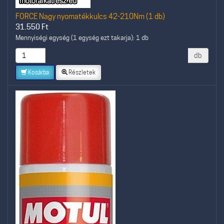
FORCE Nagy nyomatékkulcs 42-210Nm (1 db)
31.550
Ft
Mennyiségi egység (1 egység ezt takarja): 1 db
db
Kosárba
Részletek