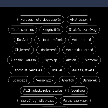
Keresés motortípus alapján
Alkatrészek
Túrafelszerelés
Kiegészítők
Sisak és szemüveg
Ruházat
Akciós termékek
Motorkereső
Olajkereső
Lánckereső
Motorakku-kereső
Autóakku-kereső
Nyitólap
Akciók
Motorok
Kapcsolat, rendelés
Hírlevél
Szállítás, átvétel
Tudásbázis
Versenyzők
Gyártók
Bannerek
ÁSZF, adatkezelés, jótállás
Segítség
Szerzői jogi nyilatkozat
Partnerszervizek