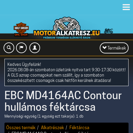
Toggl
navig
Toggle
Termékek
navigation
Kedves Ügyfelünk!
2026.08.08-án szombaton üzletünk nyitva tart 9:30-17:30 között!
A GLS aznap csomagokat nem szállít, így a szombaton
összekészített csomagok csak hétfőn kerülnek átadásra!
EBC MD4164AC Contour
hullámos féktárcsa
Mennyiségi egység (1 egység ezt takarja): 1 db
Összes termék
Alkatrészek
Féktárcsa