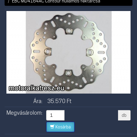
EBC MD4164AC Contour hullámos féktárcsa
Ára:
35.570
Ft
Megvásárolom:
db
Kosárba