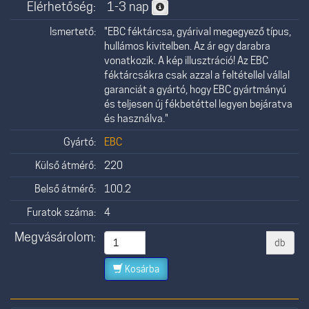
Elérhetőség:
1-3 nap
Ismertető:
"EBC féktárcsa, gyárival megegyező típus,
hullámos kivitelben. Az ár egy darabra
vonatkozik. A kép illusztráció! Az EBC
féktárcsákra csak azzal a feltétellel vállal
garanciát a gyártó, hogy EBC gyártmányú
és teljesen új fékbetéttel legyen bejáratva
és használva."
Gyártó:
EBC
Külső átmérő:
220
Belső átmérő:
100.2
Furatok száma:
4
Megvásárolom:
db
Kosárba