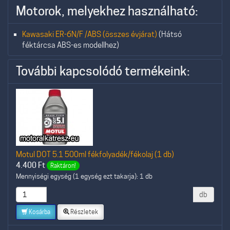
Motorok, melyekhez használható:
Kawasaki ER-6N/F /ABS (összes évjárat)
(Hátsó
féktárcsa ABS-es modellhez)
További kapcsolódó termékeink:
Motul DOT 5.1 500ml fékfolyadék/fékolaj (1 db)
4.400
Ft
Raktáron!
Mennyiségi egység (1 egység ezt takarja): 1 db
db
Kosárba
Részletek