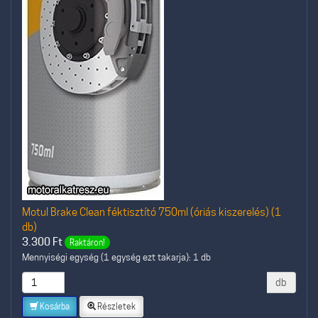
Motul Brake Clean féktisztító 750ml (óriás kiszerelés) (1
db)
3.300
Ft
Raktáron!
Mennyiségi egység (1 egység ezt takarja): 1 db
db
Kosárba
Részletek