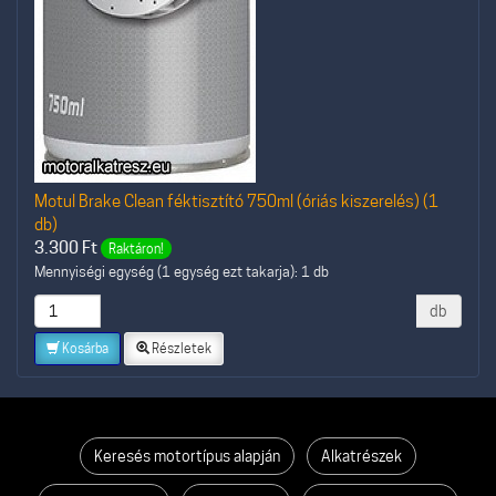
Motul Brake Clean féktisztító 750ml (óriás kiszerelés) (1
db)
3.300
Ft
Raktáron!
Mennyiségi egység (1 egység ezt takarja): 1 db
db
Kosárba
Részletek
Keresés motortípus alapján
Alkatrészek