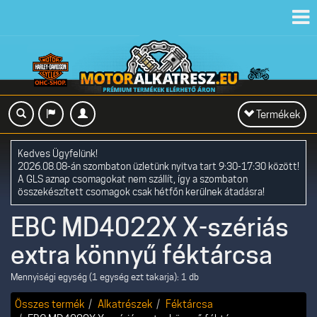
Toggl
navig
Toggle
Termékek
navigation
Kedves Ügyfelünk!
2026.08.08-án szombaton üzletünk nyitva tart 9:30-17:30 között!
A GLS aznap csomagokat nem szállít, így a szombaton
összekészített csomagok csak hétfőn kerülnek átadásra!
EBC MD4022X X-szériás
extra könnyű féktárcsa
Mennyiségi egység (1 egység ezt takarja): 1 db
Összes termék
Alkatrészek
Féktárcsa