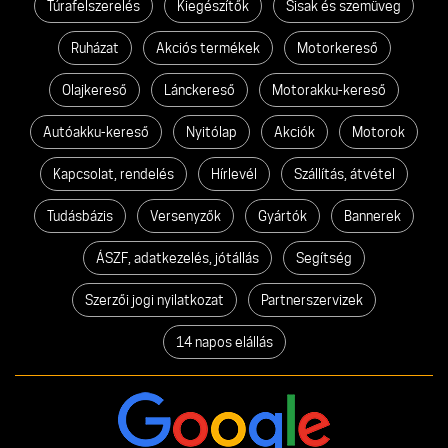
Túrafelszerelés
Kiegészítők
Sisak és szemüveg
Ruházat
Akciós termékek
Motorkereső
Olajkereső
Lánckereső
Motorakku-kereső
Autóakku-kereső
Nyitólap
Akciók
Motorok
Kapcsolat, rendelés
Hírlevél
Szállítás, átvétel
Tudásbázis
Versenyzők
Gyártók
Bannerek
ÁSZF, adatkezelés, jótállás
Segítség
Szerzői jogi nyilatkozat
Partnerszervizek
14 napos elállás