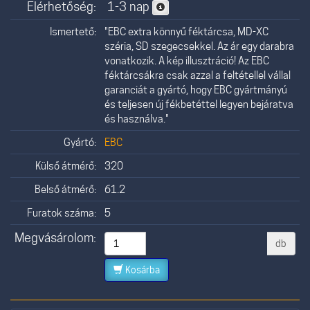
Elérhetőség:
1-3 nap
Ismertető:
"EBC extra könnyű féktárcsa, MD-XC
széria, SD szegecsekkel. Az ár egy darabra
vonatkozik. A kép illusztráció! Az EBC
féktárcsákra csak azzal a feltétellel vállal
garanciát a gyártó, hogy EBC gyártmányú
és teljesen új fékbetéttel legyen bejáratva
és használva."
Gyártó:
EBC
Külső átmérő:
320
Belső átmérő:
61.2
Furatok száma:
5
Megvásárolom:
db
Kosárba