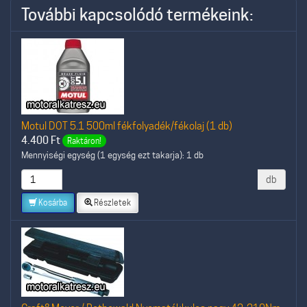
További kapcsolódó termékeink:
Motul DOT 5.1 500ml fékfolyadék/fékolaj (1 db)
4.400
Ft
Raktáron!
Mennyiségi egység (1 egység ezt takarja): 1 db
db
Kosárba
Részletek