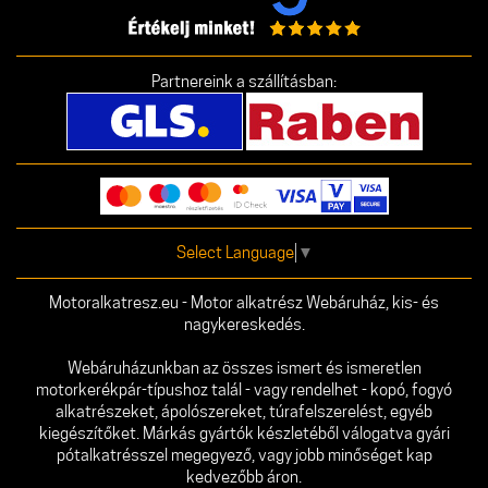
Partnereink a szállításban:
Select Language
▼
Motoralkatresz.eu - Motor alkatrész Webáruház, kis- és
nagykereskedés.
Webáruházunkban az összes ismert és ismeretlen
motorkerékpár-típushoz talál - vagy rendelhet - kopó, fogyó
alkatrészeket, ápolószereket, túrafelszerelést, egyéb
kiegészítőket. Márkás gyártók készletéből válogatva gyári
pótalkatrésszel megegyező, vagy jobb minőséget kap
kedvezőbb áron.