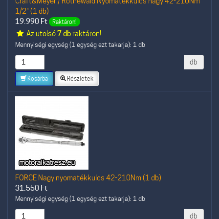
Craft&Meyer / Rothewald Nyomatékkulcs nagy 42-210Nm
1/2" (1 db)
19.990
Ft
Raktáron!
Az utolsó
7 db
raktáron!
Mennyiségi egység (1 egység ezt takarja): 1 db
db
Kosárba
Részletek
FORCE Nagy nyomatékkulcs 42-210Nm (1 db)
31.550
Ft
Mennyiségi egység (1 egység ezt takarja): 1 db
db