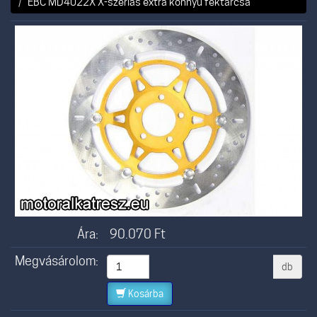
EBC MD4022X X-szériás extra könnyű féktárcsa
Ára:
90.070
Ft
Megvásárolom:
db
Kosárba