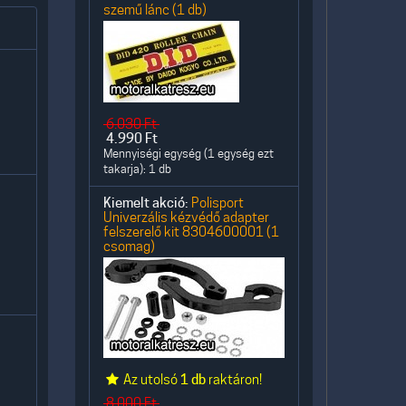
szemű lánc (1 db)
6.030
Ft
4.990
Ft
Mennyiségi egység (1 egység ezt
takarja): 1 db
Kiemelt akció:
Polisport
Univerzális kézvédő adapter
felszerelő kit 8304600001 (1
csomag)
Az utolsó
1 db
raktáron!
8.000
Ft