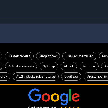
Túrafelszerelés
Kiegészítők
Sisak és szemüveg
Ruh
Autóakku-kereső
Nyitólap
Akciók
Motorok
Ka
nerek
ÁSZF, adatkezelés, jótállás
Segítség
Szerzői jogi ny