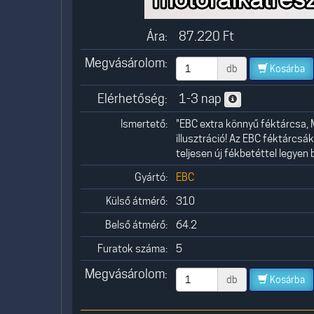
Ára:
87.220
Ft
Megvásárolom:
db
Kosárba
Elérhetőség:
1-3 nap
Ismertető:
"EBC extra könnyű féktárcsa, 
illusztráció! Az EBC féktárcsák
teljesen új fékbetéttel legyen
Gyártó:
EBC
Külső átmérő:
310
Belső átmérő:
64.2
Furatok száma:
5
Megvásárolom:
db
Kosárba