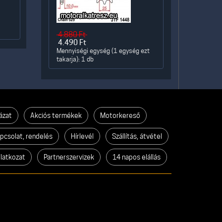
4.880
Ft
4.490
Ft
Mennyiségi egység (1 egység ezt
takarja): 1 db
ázat
Akciós termékek
Motorkereső
pcsolat, rendelés
Hírlevél
Szállítás, átvétel
ilatkozat
Partnerszervizek
14 napos elállás