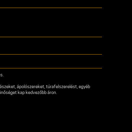
s.
észeket, ápolószereket, túrafelszerelést, egyéb
minőséget kap kedvezőbb áron.