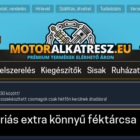
olat, rendelés
Hírlevél
Szállítás, átvétel
Tudásbázis
Vers
elszerelés
Kiegészítők
Sisak
Ruházat
30 között!
összekészített csomagok csak hétfőn kerülnek átadásra!
ás extra könnyű féktárcsa