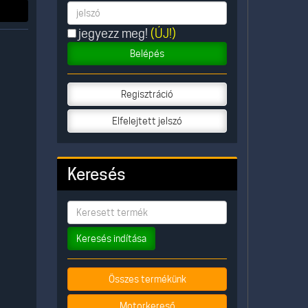
jegyezz meg!
(ÚJ!)
Belépés
Regisztráció
Elfelejtett jelszó
Keresés
Keresés indítása
Összes termékünk
Motorkereső