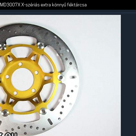
MD3007X X-szériás extra könnyű féktárcsa