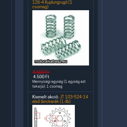
126-4 Kuplungrugó (1
csomag)
5.600
Ft
4.500
Ft
Mennyiségi egység (1 egység ezt
takarja): 1 csomag
Kiemelt akció:
JT 103-524-14
első lánckerék (1 db)