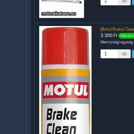
db
Motul Brake Clean
3.300
Ft
Raktáron
Mennyiségi egység (
db