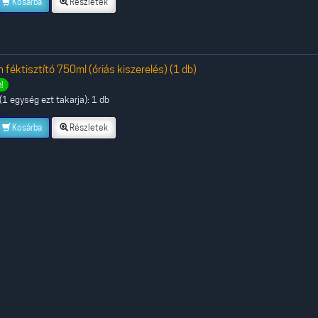
Kosárba
Részletek
 féktisztító 750ml (óriás kiszerelés) (1 db)
!
1 egység ezt takarja): 1 db
Kosárba
Részletek