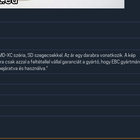
MD-XC széria, SD szegecsekkel. Az ár egy darabra vonatkozik. A kép
ra csak azzal a feltétellel vállal garanciát a gyártó, hogy EBC gyártmá
 bejáratva és használva."