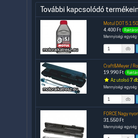
További kapcsolódó termékein
Motul DOT 5.1 50
4.400
Ft
Raktáron
Mennyiségi egység (
db
Craft&Meyer / R
19.990
Ft
Raktár
Az utolsó
7 d
Mennyiségi egység (
db
FORCE Nagy nyo
31.550
Ft
Mennyiségi egység (