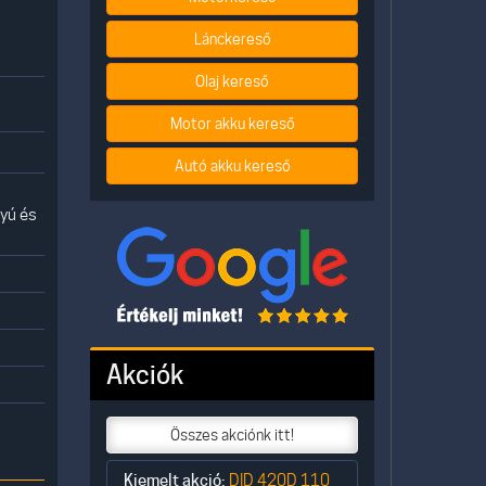
Lánckereső
Olaj kereső
Motor akku kereső
Autó akku kereső
nyú és
Akciók
Összes akciónk itt!
Kiemelt akció:
DID 420D 110