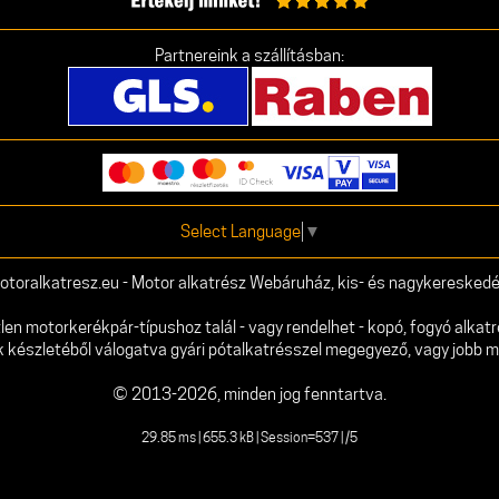
Partnereink a szállításban:
Select Language
▼
otoralkatresz.eu - Motor alkatrész Webáruház, kis- és nagykereskedé
 motorkerékpár-típushoz talál - vagy rendelhet - kopó, fogyó alkatr
k készletéből válogatva gyári pótalkatrésszel megegyező, vagy jobb 
© 2013-2026, minden jog fenntartva.
29.85 ms | 655.3 kB | Session=537 | /5