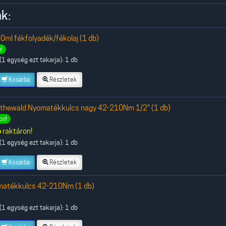
k:
0ml fékfolyadék/fékolaj (1 db)
!
1 egység ezt takarja): 1 db
Kosárba
Részletek
othewald Nyomatékkulcs nagy 42-210Nm 1/2" (1 db)
on!
b
raktáron!
1 egység ezt takarja): 1 db
Kosárba
Részletek
matékkulcs 42-210Nm (1 db)
1 egység ezt takarja): 1 db