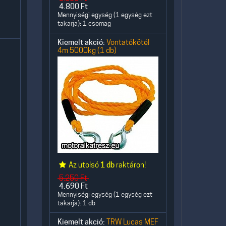
4.800
Ft
Mennyiségi egység (1 egység ezt
takarja): 1 csomag
Kiemelt akció:
Vontatókötél
4m 5000kg (1 db)
Az utolsó
1 db
raktáron!
5.250
Ft
4.690
Ft
Mennyiségi egység (1 egység ezt
takarja): 1 db
Kiemelt akció:
TRW Lucas MEF