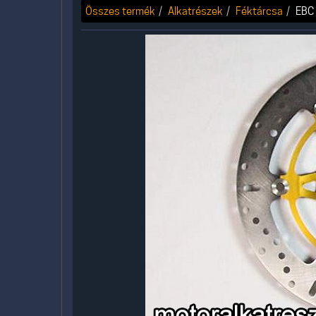
Összes termék
Alkatrészek
Féktárcsa
EBC 