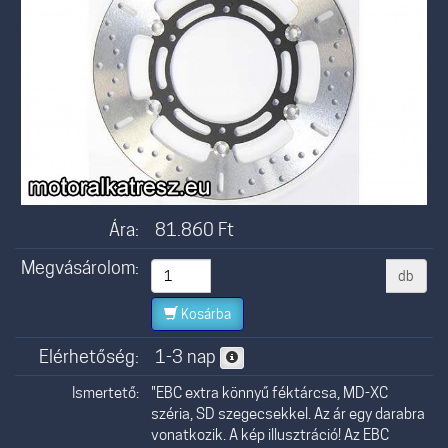
Ára:
81.860
Ft
Megvásárolom:
db
Kosárba
Elérhetőség:
1-3 nap
Ismertető:
"EBC extra könnyű féktárcsa, MD-XC
széria, SD szegecsekkel. Az ár egy darabra
vonatkozik. A kép illusztráció! Az EBC