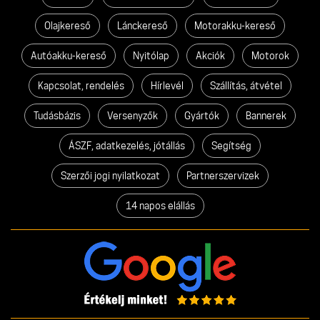
Olajkereső
Lánckereső
Motorakku-kereső
Autóakku-kereső
Nyitólap
Akciók
Motorok
Kapcsolat, rendelés
Hírlevél
Szállítás, átvétel
Tudásbázis
Versenyzők
Gyártók
Bannerek
ÁSZF, adatkezelés, jótállás
Segítség
Szerzői jogi nyilatkozat
Partnerszervizek
14 napos elállás