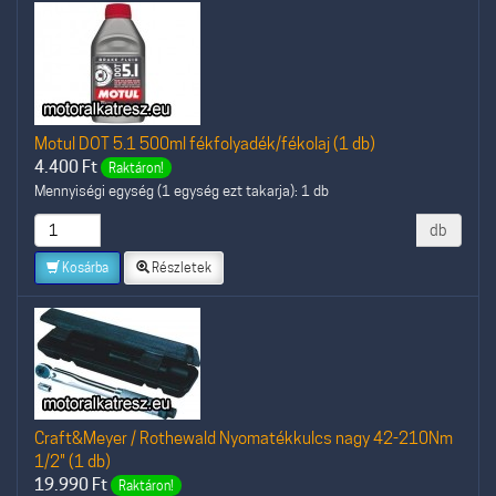
Motul DOT 5.1 500ml fékfolyadék/fékolaj (1 db)
4.400
Ft
Raktáron!
Mennyiségi egység (1 egység ezt takarja): 1 db
db
Kosárba
Részletek
Craft&Meyer / Rothewald Nyomatékkulcs nagy 42-210Nm
1/2" (1 db)
19.990
Ft
Raktáron!