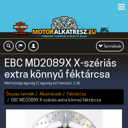
Toggl
navig
Toggle
Termékek
navigation
EBC MD2089X X-szériás
extra könnyű féktárcsa
Mennyiségi egység (1 egység ezt takarja): 1 db
Összes termék
Alkatrészek
Féktárcsa
EBC MD2089X X-szériás extra könnyű féktárcsa