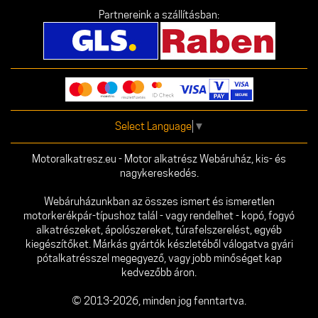
Partnereink a szállításban:
Select Language
▼
Motoralkatresz.eu - Motor alkatrész Webáruház, kis- és
nagykereskedés.
Webáruházunkban az összes ismert és ismeretlen
motorkerékpár-típushoz talál - vagy rendelhet - kopó, fogyó
alkatrészeket, ápolószereket, túrafelszerelést, egyéb
kiegészítőket. Márkás gyártók készletéből válogatva gyári
pótalkatrésszel megegyező, vagy jobb minőséget kap
kedvezőbb áron.
© 2013-2026, minden jog fenntartva.