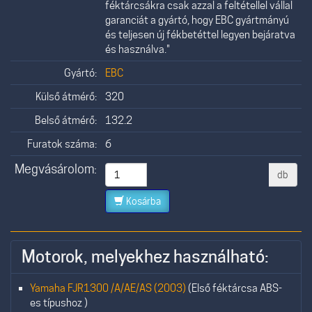
féktárcsákra csak azzal a feltétellel vállal
garanciát a gyártó, hogy EBC gyártmányú
és teljesen új fékbetéttel legyen bejáratva
és használva."
Gyártó:
EBC
Külső átmérő:
320
Belső átmérő:
132.2
Furatok száma:
6
Megvásárolom:
db
Kosárba
Motorok, melyekhez használható:
Yamaha FJR1300 /A/AE/AS (2003)
(Első féktárcsa ABS-
es típushoz )