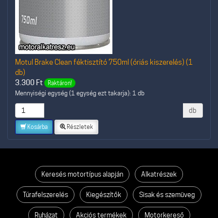
Motul Brake Clean féktisztító 750ml (óriás kiszerelés) (1
db)
3.300
Ft
Raktáron!
Mennyiségi egység (1 egység ezt takarja): 1 db
db
Kosárba
Részletek
Keresés motortípus alapján
Alkatrészek
Túrafelszerelés
Kiegészítők
Sisak és szemüveg
Ruházat
Akciós termékek
Motorkereső