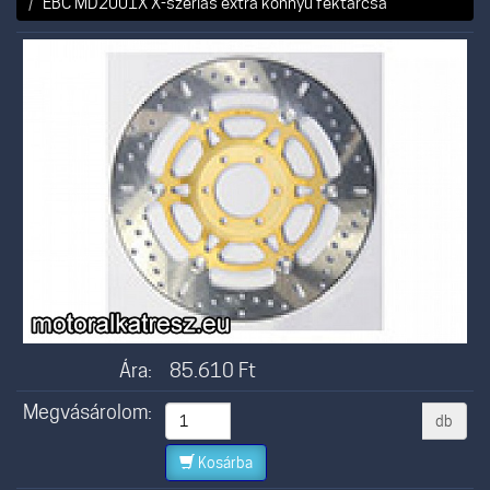
EBC MD2001X X-szériás extra könnyű féktárcsa
Ára:
85.610
Ft
Megvásárolom:
db
Kosárba