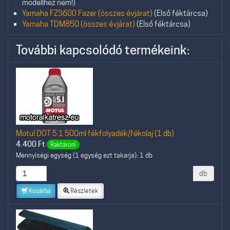
modellhez nem!)
Yamaha FZS600 Fazer (összes évjárat)
(Első féktárcsa)
Yamaha TDM850 (összes évjárat)
(Első féktárcsa)
További kapcsolódó termékeink:
Motul DOT 5.1 500ml fékfolyadék/fékolaj (1 db)
4.400
Ft
Raktáron!
Mennyiségi egység (1 egység ezt takarja): 1 db
db
Kosárba
Részletek