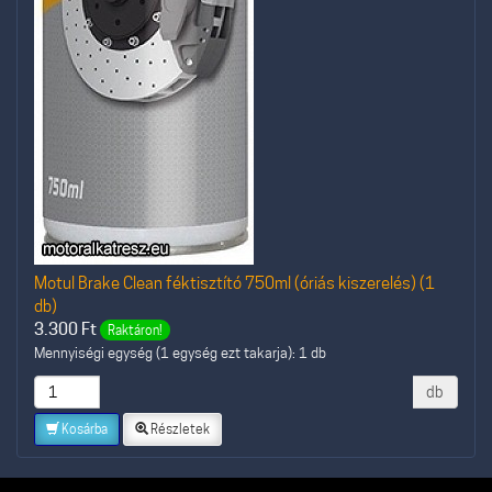
Motul Brake Clean féktisztító 750ml (óriás kiszerelés) (1
db)
3.300
Ft
Raktáron!
Mennyiségi egység (1 egység ezt takarja): 1 db
db
Kosárba
Részletek