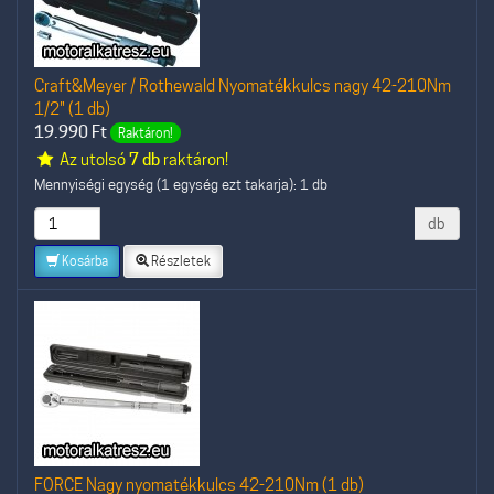
Craft&Meyer / Rothewald Nyomatékkulcs nagy 42-210Nm
1/2" (1 db)
19.990
Ft
Raktáron!
Az utolsó
7 db
raktáron!
Mennyiségi egység (1 egység ezt takarja): 1 db
db
Kosárba
Részletek
FORCE Nagy nyomatékkulcs 42-210Nm (1 db)