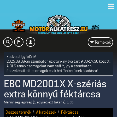
Toggl
navig
Toggle
Termékek
navigation
Kedves Ügyfelünk!
2026.08.08-án szombaton üzletünk nyitva tart 9:30-17:30 között!
A GLS aznap csomagokat nem szállít, így a szombaton
összekészített csomagok csak hétfőn kerülnek átadásra!
EBC MD2001X X-szériás
extra könnyű féktárcsa
Mennyiségi egység (1 egység ezt takarja): 1 db
Összes termék
Alkatrészek
Féktárcsa