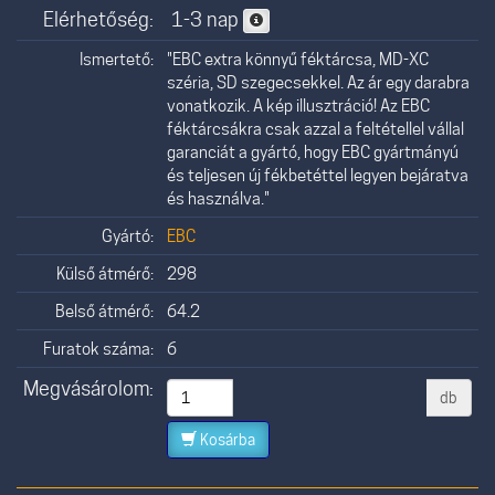
Elérhetőség:
1-3 nap
Ismertető:
"EBC extra könnyű féktárcsa, MD-XC
széria, SD szegecsekkel. Az ár egy darabra
vonatkozik. A kép illusztráció! Az EBC
féktárcsákra csak azzal a feltétellel vállal
garanciát a gyártó, hogy EBC gyártmányú
és teljesen új fékbetéttel legyen bejáratva
és használva."
Gyártó:
EBC
Külső átmérő:
298
Belső átmérő:
64.2
Furatok száma:
6
Megvásárolom:
db
Kosárba