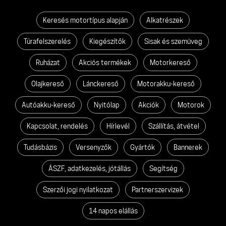
Keresés motortípus alapján
Alkatrészek
Túrafelszerelés
Kiegészítők
Sisak és szemüveg
Ruházat
Akciós termékek
Motorkereső
Olajkereső
Lánckereső
Motorakku-kereső
Autóakku-kereső
Nyitólap
Akciók
Motorok
Kapcsolat, rendelés
Hírlevél
Szállítás, átvétel
Tudásbázis
Versenyzők
Gyártók
Bannerek
ÁSZF, adatkezelés, jótállás
Segítség
Szerzői jogi nyilatkozat
Partnerszervizek
14 napos elállás