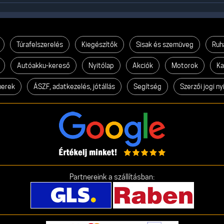
Túrafelszerelés
Kiegészítők
Sisak és szemüveg
Ruh
Autóakku-kereső
Nyitólap
Akciók
Motorok
Ka
nerek
ÁSZF, adatkezelés, jótállás
Segítség
Szerzői jogi ny
Partnereink a szállításban: