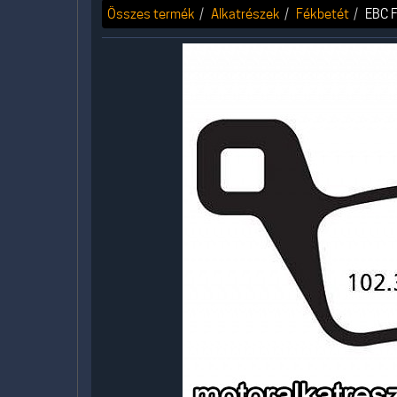
Összes termék
Alkatrészek
Fékbetét
EBC F