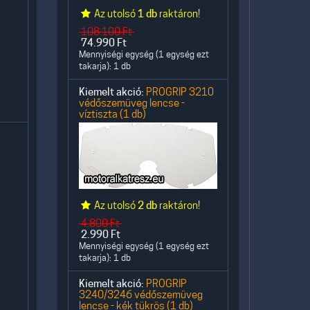
Az utolsó
1 db
raktáron!
108.100
Ft
74.990
Ft
Mennyiségi egység (1 egység ezt
takarja): 1 db
Kiemelt akció:
PROGRIP 3210
védőszemüveg lencse -
víztiszta (1 db)
Az utolsó
2 db
raktáron!
4.800
Ft
2.990
Ft
Mennyiségi egység (1 egység ezt
takarja): 1 db
Kiemelt akció:
PROGRIP
3240/3246 védőszemüveg
lencse - kék tükrös (1 db)