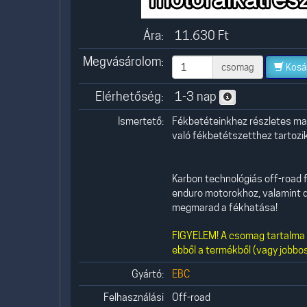
Ára:
11.630
Ft
Megvásárolom:
csomag
Kosá
Elérhetőség:
1-3 nap
Ismertető:
Fékbetéteinkhez részletes mag
való fékbetétszetthez tartozik,
Karbon technológiás off-road f
enduro motorokhoz, valamint q
megmarad a fékhatása!
FIGYELEM! A csomag tartalma 1
ebből a termékből (vagy jobbos
Gyártó:
EBC
Felhasználási
Off-road