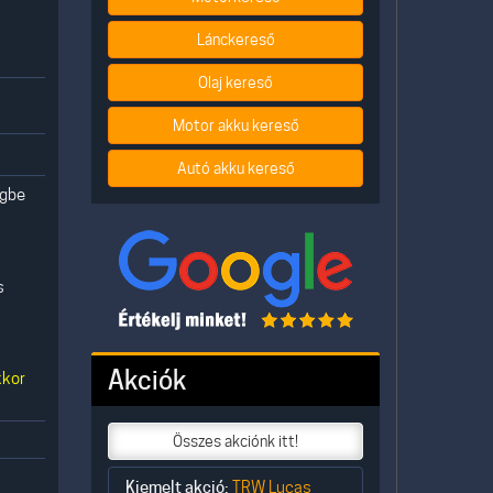
Lánckereső
Olaj kereső
Motor akku kereső
Autó akku kereső
egbe
s
Akciók
kkor
Összes akciónk itt!
Kiemelt akció:
TRW Lucas