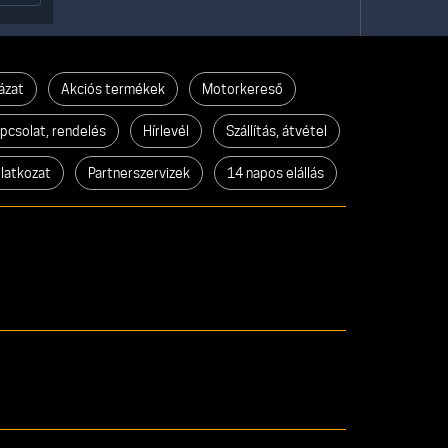
ázat
Akciós termékek
Motorkereső
pcsolat, rendelés
Hírlevél
Szállítás, átvétel
ilatkozat
Partnerszervizek
14 napos elállás