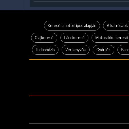
Keresés motortípus alapján
Alkatrészek
Olajkereső
Lánckereső
Motorakku-kereső
Tudásbázis
Versenyzők
Gyártók
Ban