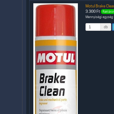
Motul Brake Clean
3.300
Ft
Raktáron
Mennyiségi egység (
db