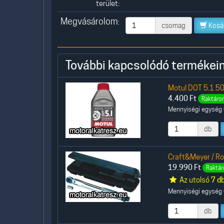
terület:
Megvásárolom:
csomag
Kosá
További kapcsolódó termékein
Motul DOT 5.1 50
4.400
Ft
Raktáron
Mennyiségi egység (
db
Craft&Meyer / R
19.990
Ft
Raktár
Az utolsó
7 d
Mennyiségi egység (
db