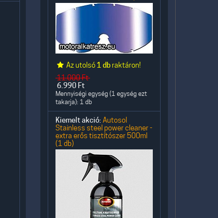
Az utolsó
1 db
raktáron!
11.000
Ft
6.990
Ft
Mennyiségi egység (1 egység ezt
takarja): 1 db
Kiemelt akció:
Autosol
Stainless steel power cleaner -
extra erős tisztítószer 500ml
(1 db)