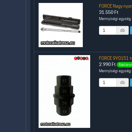
FORCE Nagy nyo
31.550
Ft
Mennyiségi egység (
db
FORCE 9Y0151 te
2.990
Ft
Raktáron
Mennyiségi egység (
db