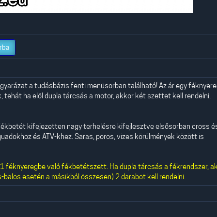
rba
yarázat a tudásbázis fenti menüsorban található! Az ár egy féknyer
 tehát ha elöl dupla tárcsás a motor, akkor két szettet kell rendelni.
ékbetét kifejezetten nagy terhelésre kifejlesztve elsősorban cross é
uadokhoz és ATV-khez. Saras, poros, vizes körülmények között is
 féknyeregbe való fékbetétszett. Ha dupla tárcsás a fékrendszer, a
-balos esetén a másikból összesen) 2 darabot kell rendelni.