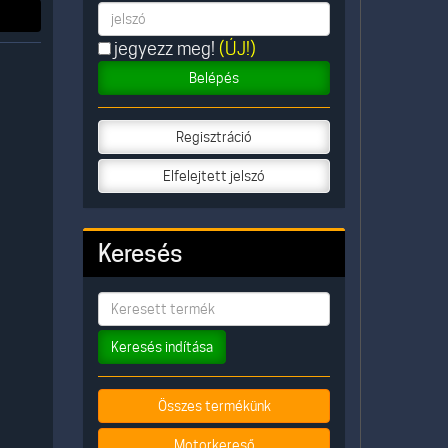
jegyezz meg!
(ÚJ!)
Belépés
Regisztráció
Elfelejtett jelszó
Keresés
Keresés indítása
Összes termékünk
Motorkereső