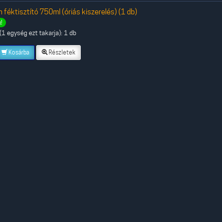
 féktisztító 750ml (óriás kiszerelés) (1 db)
!
1 egység ezt takarja): 1 db
Kosárba
Részletek