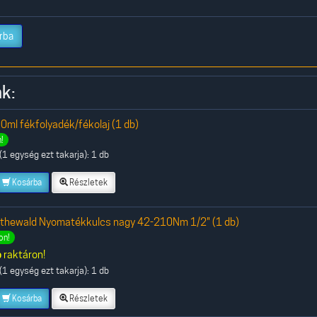
rba
k:
0ml fékfolyadék/fékolaj (1 db)
!
1 egység ezt takarja): 1 db
Kosárba
Részletek
othewald Nyomatékkulcs nagy 42-210Nm 1/2" (1 db)
on!
b
raktáron!
1 egység ezt takarja): 1 db
Kosárba
Részletek