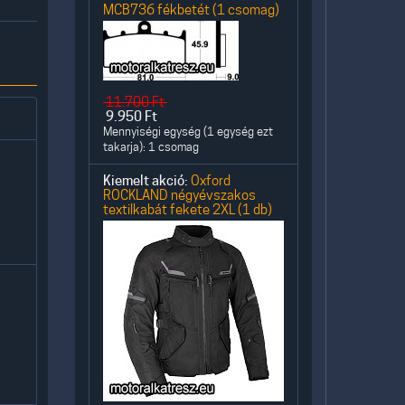
MCB736 fékbetét (1 csomag)
11.700
Ft
9.950
Ft
Mennyiségi egység (1 egység ezt
takarja): 1 csomag
Kiemelt akció:
Oxford
ROCKLAND négyévszakos
textilkabát fekete 2XL (1 db)