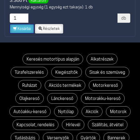
3.300
Ft
Raktáron!
Mennyiségi egység (1 egység ezt takarja): 1 db
db
Kosárba
Részletek
Keresés motortípus alapján
Alkatrészek
Túrafelszerelés
Kiegészítők
Sisak és szemüveg
Ruházat
Akciós termékek
Motorkereső
Olajkereső
Lánckereső
Motorakku-kereső
Autóakku-kereső
Nyitólap
Akciók
Motorok
Kapcsolat, rendelés
Hírlevél
Szállítás, átvétel
Tudásbázis
Versenyzők
Gyártók
Bannerek