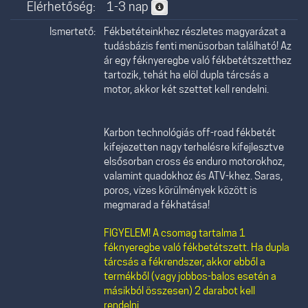
Elérhetőség:
1-3 nap
Ismertető:
Fékbetéteinkhez részletes magyarázat a
tudásbázis fenti menüsorban található! Az
ár egy féknyeregbe való fékbetétszetthez
tartozik, tehát ha elöl dupla tárcsás a
motor, akkor két szettet kell rendelni.
Karbon technológiás off-road fékbetét
kifejezetten nagy terhelésre kifejlesztve
elsősorban cross és enduro motorokhoz,
valamint quadokhoz és ATV-khez. Saras,
poros, vizes körülmények között is
megmarad a fékhatása!
FIGYELEM! A csomag tartalma 1
féknyeregbe való fékbetétszett. Ha dupla
tárcsás a fékrendszer, akkor ebből a
termékből (vagy jobbos-balos esetén a
másikból összesen) 2 darabot kell
rendelni.