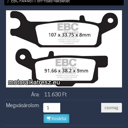
EBC FA446TT off-road fékbetét
Ára:
11.630
Ft
Megvásárolom:
csomag
Kosárba