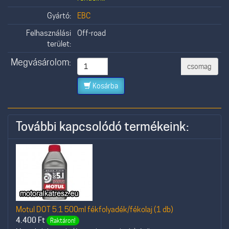
Gyártó:
EBC
Felhasználási
Off-road
terület:
Megvásárolom:
csomag
Kosárba
További kapcsolódó termékeink:
Motul DOT 5.1 500ml fékfolyadék/fékolaj (1 db)
4.400
Ft
Raktáron!