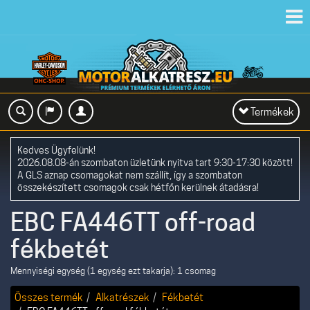
Toggl
navig
Toggle
Termékek
navigation
Kedves Ügyfelünk!
2026.08.08-án szombaton üzletünk nyitva tart 9:30-17:30 között!
A GLS aznap csomagokat nem szállít, így a szombaton
összekészített csomagok csak hétfőn kerülnek átadásra!
EBC FA446TT off-road
fékbetét
Mennyiségi egység (1 egység ezt takarja): 1 csomag
Összes termék
Alkatrészek
Fékbetét