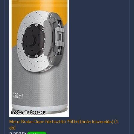
Motul Brake Clean féktisztító 750ml (óriás kiszerelés) (1
db)