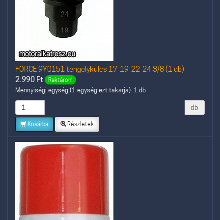
FORCE 9Y0151 tengelykulcs 17-19-22-24 3/8 (1 db)
2.990
Ft
Raktáron!
Mennyiségi egység (1 egység ezt takarja): 1 db
db
Kosárba
Részletek