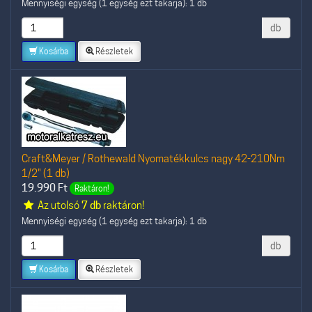
Mennyiségi egység (1 egység ezt takarja): 1 db
db
Kosárba
Részletek
Craft&Meyer / Rothewald Nyomatékkulcs nagy 42-210Nm
1/2" (1 db)
19.990
Ft
Raktáron!
Az utolsó
7 db
raktáron!
Mennyiségi egység (1 egység ezt takarja): 1 db
db
Kosárba
Részletek