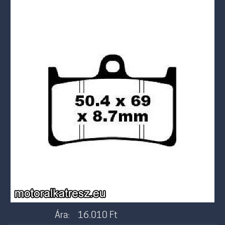
Ára:
16.010
Ft