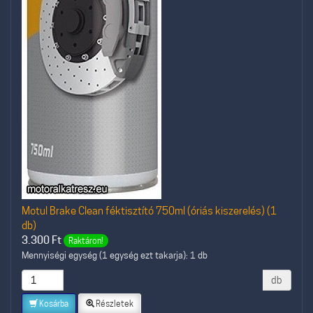
Motul Brake Clean féktisztító 750ml (óriás kiszerelés) (1
db)
3.300
Ft
Raktáron!
Mennyiségi egység (1 egység ezt takarja): 1 db
db
Kosárba
Részletek