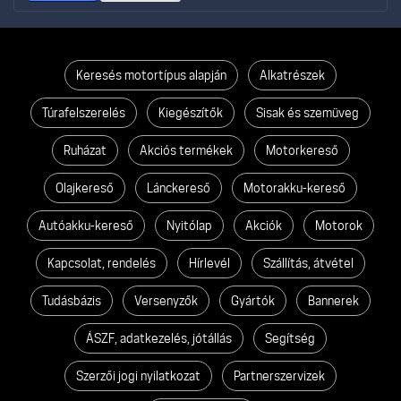
Keresés motortípus alapján
Alkatrészek
Túrafelszerelés
Kiegészítők
Sisak és szemüveg
Ruházat
Akciós termékek
Motorkereső
Olajkereső
Lánckereső
Motorakku-kereső
Autóakku-kereső
Nyitólap
Akciók
Motorok
Kapcsolat, rendelés
Hírlevél
Szállítás, átvétel
Tudásbázis
Versenyzők
Gyártók
Bannerek
ÁSZF, adatkezelés, jótállás
Segítség
Szerzői jogi nyilatkozat
Partnerszervizek