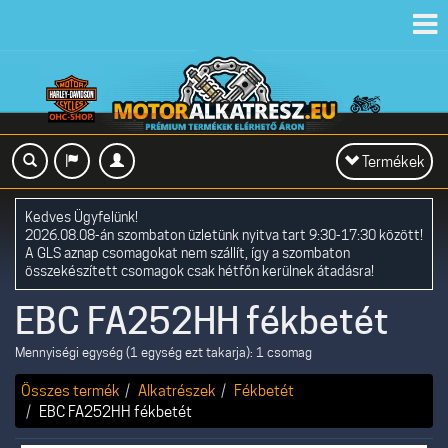
Toggl
navig
Toggle
Termékek
navigation
Kedves Ügyfelünk!
2026.08.08-án szombaton üzletünk nyitva tart 9:30-17:30 között!
A GLS aznap csomagokat nem szállít, így a szombaton
összekészített csomagok csak hétfőn kerülnek átadásra!
EBC FA252HH fékbetét
Mennyiségi egység (1 egység ezt takarja): 1 csomag
Összes termék
Alkatrészek
Fékbetét
EBC FA252HH fékbetét