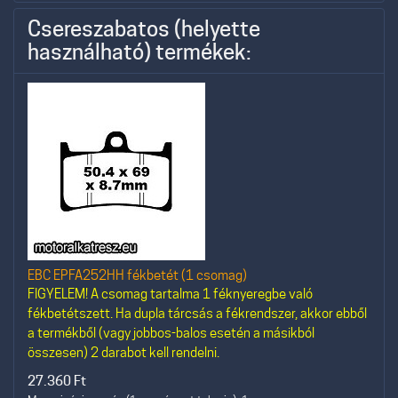
Csereszabatos (helyette
használható) termékek:
EBC EPFA252HH fékbetét (1 csomag)
FIGYELEM! A csomag tartalma 1 féknyeregbe való
fékbetétszett. Ha dupla tárcsás a fékrendszer, akkor ebből
a termékből (vagy jobbos-balos esetén a másikból
összesen) 2 darabot kell rendelni.
27.360
Ft