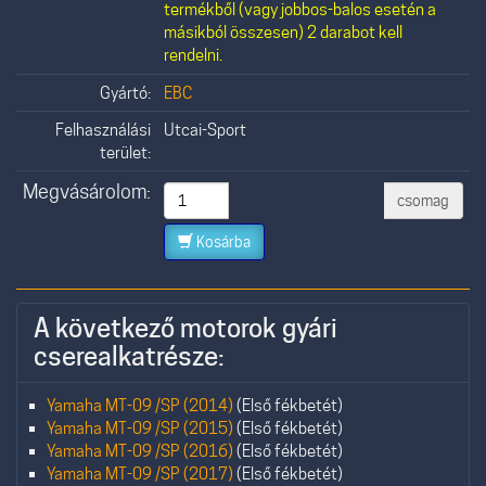
termékből (vagy jobbos-balos esetén a
másikból összesen) 2 darabot kell
rendelni.
Gyártó:
EBC
Felhasználási
Utcai-Sport
terület:
Megvásárolom:
csomag
Kosárba
A következő motorok gyári
cserealkatrésze:
Yamaha MT-09 /SP (2014)
(Első fékbetét)
Yamaha MT-09 /SP (2015)
(Első fékbetét)
Yamaha MT-09 /SP (2016)
(Első fékbetét)
Yamaha MT-09 /SP (2017)
(Első fékbetét)