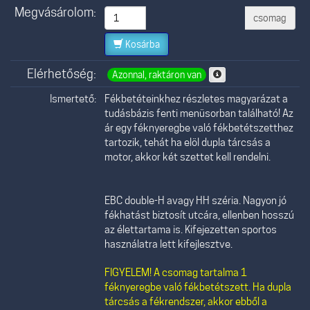
Megvásárolom:
csomag
Kosárba
Elérhetőség:
Azonnal, raktáron van
Ismertető:
Fékbetéteinkhez részletes magyarázat a
tudásbázis fenti menüsorban található! Az
ár egy féknyeregbe való fékbetétszetthez
tartozik, tehát ha elöl dupla tárcsás a
motor, akkor két szettet kell rendelni.
EBC double-H avagy HH széria. Nagyon jó
fékhatást biztosít utcára, ellenben hosszú
az élettartama is. Kifejezetten sportos
használatra lett kifejlesztve.
FIGYELEM! A csomag tartalma 1
féknyeregbe való fékbetétszett. Ha dupla
tárcsás a fékrendszer, akkor ebből a