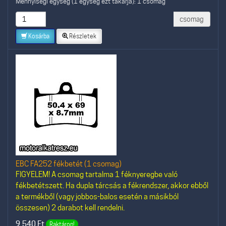
Mennyiségi egység (1 egység ezt takarja): 1 csomag
csomag
Kosárba
Részletek
EBC FA252 fékbetét (1 csomag)
FIGYELEM! A csomag tartalma 1 féknyeregbe való
fékbetétszett. Ha dupla tárcsás a fékrendszer, akkor ebből
a termékből (vagy jobbos-balos esetén a másikból
összesen) 2 darabot kell rendelni.
9.540
Ft
Raktáron!