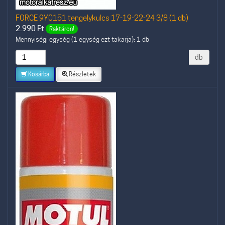
FORCE 9Y0151 tengelykulcs 17-19-22-24 3/8 (1 db)
2.990
Ft
Raktáron!
Mennyiségi egység (1 egység ezt takarja): 1 db
db
Kosárba
Részletek