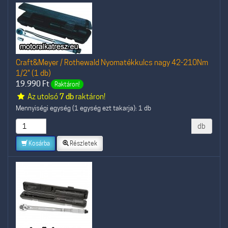
Craft&Meyer / Rothewald Nyomatékkulcs nagy 42-210Nm
1/2" (1 db)
19.990
Ft
Raktáron!
Az utolsó
7 db
raktáron!
Mennyiségi egység (1 egység ezt takarja): 1 db
db
Kosárba
Részletek